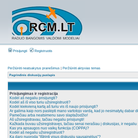
Prisijungti
Registruotis
Peržiūrėti neatsakytus pranešimus
|
Peržiūrėti aktyvias temas
Pagrindinis diskusijų puslapis
Prisijungimas ir registracija
Kodėl aš negaliu prisijungti?
Kodėl aš iš viso turiu užsiregistruoti?
Kodėl kiekvieną kartą aš turiu vis iš naujo prisijungti?
Ar galima kaip nors paslėpti mano vartotojo vardą, kad jo nesimatytų dabar d
Pamečiau arba neatsimenu savo slaptažodžio!
Aš užsiregistravau, tačiau negaliu prisijungti!
Kažkada buvau užsiregistravęs, tačiau senai nerašiau į diskusijas, ir negaliu p
Kas yra apsaugos nuo vaikų funkcija (COPPA)?
Kodėl aš negaliu užsiregistruoti?
Ką daro nuoroda “Ištrinti visus diskusijų sausainėlius”?