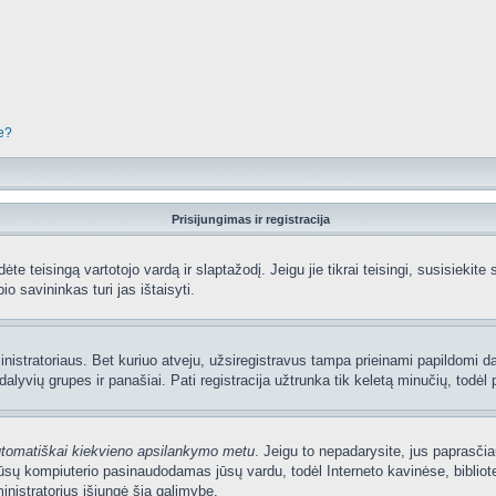
je?
Prisijungimas ir registracija
edėte teisingą vartotojo vardą ir slaptažodį. Jeigu jie tikrai teisingi, susisiekit
io savininkas turi jas ištaisyti.
nistratoriaus. Bet kuriuo atveju, užsiregistravus tampa prieinami papildomi dal
lyvių grupes ir panašiai. Pati registracija užtrunka tik keletą minučių, todėl p
utomatiškai kiekvieno apsilankymo metu
. Jeigu to nepadarysite, jus paprasčia
sų kompiuterio pasinaudodamas jūsų vardu, todėl Interneto kavinėse, bibliote
nistratorius išjungė šią galimybę.