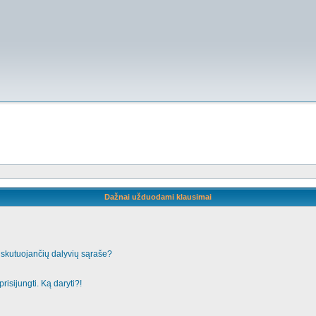
Dažnai užduodami klausimai
iskutuojančių dalyvių sąraše?
risijungti. Ką daryti?!