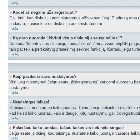
Į viršų
» Kodėl aš negaliu užsiregistruoti?
Gali būti, kad diskusijų administratorius užblokavo jūsų IP adresą arba užd
padaryta, susisiekite su diskusijų administratoriumi.
Į viršų
» Ką daro nuoroda “Ištrinti visus diskusijų sausainėlius”?
Nuoroda “Ištrinti visus diskusijų sausainėlius” ištrina visus phpBB progr
taip pat teikia perskaitytų pranešimų sekimo funkciją. Kartais, jeigu turi
Į viršų
» Kaip pasikeisi savo nustatymus?
Visi jūsų nustatymai (jeigu esate užsiregistravęs) saugomi duomenų bazė
nustatymus.
Į viršų
» Neteisingas laikas!
Greičiausiai nesutampa laiko juostos. Tokiu atveju keliaukite į vartotojo v
kad keisti laiko juostas, kaip ir daugelį kitų nustatymų, gali tik registruo
Į viršų
» Pakeičiau laiko juostas, tačiau laikas vis tiek neteisingas!
Jeigu esate įsitikinę, kad teisingai nustatėte laiko juostą ir vasaros laik
Į viršų