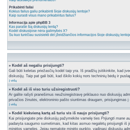
Kaip atsisakyti prenumeratos?
Prikabinti failai
Kokius failus galiu prikabinti šioje diskusijų lentoje?
Kaip surasti visus mano prikabintus failus?
Informacija apie phpBB 3
Kas parašė šią diskusijų lentą?
Kodėl diskusijose nėra galimybės X?
Su kuo turėčiau susisiekti dėl įžeidžiančios informacijos šioje diskusijų lento
» Kodėl aš negaliu prisijungti?
Gali būti keletas priežasčių kodėl taip yra. Iš pradžių įsitikinkite, kad įv
diskusijų. Taip pat gali būti, kad iškilo kokių nors techninių bėdų ir puslap
Į viršų
» Kodėl aš iš viso turiu užsiregistruoti?
Ar galite rašyti pranešimus neužsiregistravę priklauso nuo diskusijų admi
privačios žinutės, elektroninio pašto siuntimas draugam, prisijungimas į da
Į viršų
» Kodėl kiekvieną kartą aš turiu vis iš naujo prisijungti?
Kai prisijungiate prie diskusijų pažymėkite varnelę ties
Prijungti mane a
padaryta saugumo sumetimais, kad kitas asmuo negalėtų prisijungti iš jū
minėtos varneles. Jeigu nematote minėto punkto, vadinasi diskusijų admi