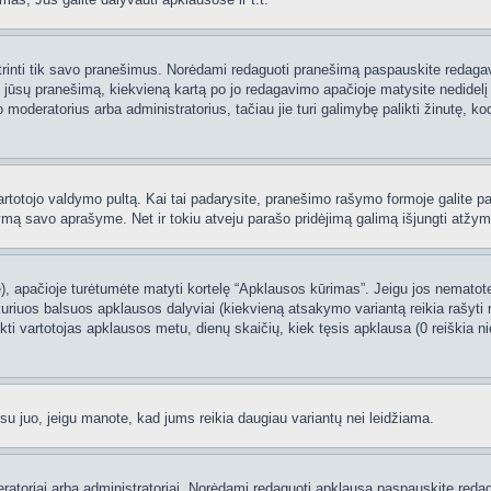
 ištrinti tik savo pranešimus. Norėdami redaguoti pranešimą paspauskite redaga
į jūsų pranešimą, kiekvieną kartą po jo redagavimo apačioje matysite nedidel
deratorius arba administratorius, tačiau jie turi galimybę palikti žinutę, ko
 vartotojo valdymo pultą. Kai tai padarysite, pranešimo rašymo formoje galite 
tymą savo aprašyme. Net ir tokiu atveju parašo pridėjimą galimą išjungti atž
 apačioje turėtumėte matyti kortelę “Apklausos kūrimas”. Jeigu jos nematote, 
uriuos balsuos apklausos dalyviai (kiekvieną atsakymo variantą reikia rašyti 
nkti vartotojas apklausos metu, dienų skaičių, kiek tęsis apklausa (0 reiškia nie
 su juo, jeigu manote, kad jums reikia daugiau variantų nei leidžiama.
oderatoriai arba administratoriai. Norėdami redaguoti apklausą paspauskite re