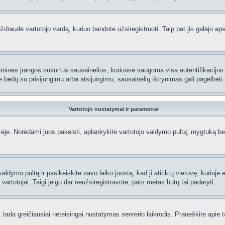
raudė vartotojo vardą, kuriuo bandote užsiregistruoti. Taip pat jis galėjo apskr
aminės įrangos sukurtus sausainėlius, kuriuose saugoma visa autentifikacijos ir
te bėdų su prisijungimu arba atsijungimu, sausainėlių ištrynimas gali pagelbėti.
Vartotojo nustatymai ir parametrai
je. Norėdami juos pakeisti, aplankykite vartotojo valdymo pultą; mygtuką beve
aldymo pultą ir pasikeiskite savo laiko juostą, kad ji atitiktų vietovę, kurioje
ti vartotojai. Taigi jeigu dar neužsiregistravote, pats metas būtų tai padaryti.
ą, tada greičiausiai neteisingai nustatymas serverio laikrodis. Praneškite apie ta