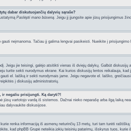
tytų dabar diskutuojančių dalyvių sąraše?
 nustatymą
Paslėpti mano būseną
. Jeigu jį įjungsite apie jūsų prisijungimus žin
uti neįmanoma. Tačiau jį galima lengvai pasikeisti. Nueikite į prisijungimo 
ažodį. Jeigu jie teisingi, galėjo atsitikti vienas iš dviejų dalykų. Galbūt disku
ju turite sekti nurodymus ekrane. Kai kurios diskusijų lentos reikalauja, kad j
e gauti el. laišką ir sekti nurodymais jame. Jeigu negavote el. laiško, greičia
eipkitės į diskusijų administratorių.
ir negaliu prisijungti. Ką daryti?!
rynė jūsų vartotojo vardą iš sistemos. Dažnai nieko neparašę arba ilgą laiką ne
iau dalyvaukite diskusijose.
kurie renka informaciją iš asmenų neturinčių 13 metų, turi tam turėti raštišką t
ėkite, kad phpBB Grupė neteikia jokių teisinių patarimų, išskyrus tuos, kurie i