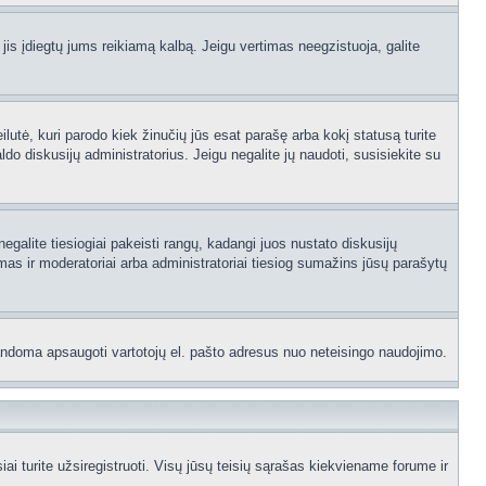
 jis įdiegtų jums reikiamą kalbą. Jeigu vertimas neegzistuoja, galite
ilutė, kuri parodo kiek žinučių jūs esat parašę arba kokį statusą turite
ldo diskusijų administratorius. Jeigu negalite jų naudoti, susisiekite su
egalite tiesiogiai pakeisti rangų, kadangi juos nustato diskusijų
as ir moderatoriai arba administratoriai tiesiog sumažins jūsų parašytų
p bandoma apsaugoti vartotojų el. pašto adresus nuo neteisingo naudojimo.
 turite užsiregistruoti. Visų jūsų teisių sąrašas kiekviename forume ir