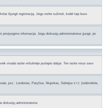
itai išjungti registraciją. Jeigu norite sužinoti, kodėl taip buvo
 prisijungimo informacija. Jeigu diskusijų administratorius įjungė, jie
ik visada rasite viršutinėje puslapio dalyje. Ten rasite visus savo
 esate, pvz.: Londonas, Paryžius, Niujorkas, Sidnėjus ir t.t. Įsidėmėkite,
i diskusijų administratoriui.