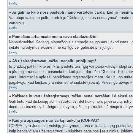
Į viršų
» Ar galima kaip nors paslėpti mano vartotojo vardą, kad jo nesima
Vartotojo valdymo pulte, kortelėje “Diskusijų lentos nustatymai”, rasite
vartotojų.
Į viršų
» Pamečiau arba neatsimenu savo slaptažodžio!
Nepanikuokite! Kadangi slaptažodis sistemoje saugomas užkoduotas, jo ga
sekite nurodymus ekrane ir ne už ilgo vėl galėsite prisijungti.
Į viršų
» Aš užsiregistravau, tačiau negaliu prisijungti!
Iš pradžių patikrinkite ar tikrai įvedėte teisingą vartotojo vardą ir slapt
o jūs registruodamiesi pasirinkote, kad jums dar nėra 13 metų. Tokiu atve
pats. Informacija apie tai pateikiama registracijos metu. Ne už ilgo turit
pagalvojo, kad laiškas yra internetinė šiukšlė (spam). Priešingu atveju kr
Į viršų
» Kažkada buvau užsiregistravęs, tačiau senai nerašiau į diskusijas, 
Gali būti, kad diskusijų administratorius, dėl kokių nors priežasčių, išt
duomenų bazės dydį. Jeigu taip įvyko, užsiregistruokite iš naujo ir aktyv
Į viršų
» Kas yra apsaugos nuo vaikų funkcija (COPPA)?
COPPA - yra Jungtinių Valstijų įstatymas, kuris reikalauja, jog puslapiai, 
kaip bandančiam užsiregistruoti, kreipkitės pagalbos į teisininką. Įsidėm