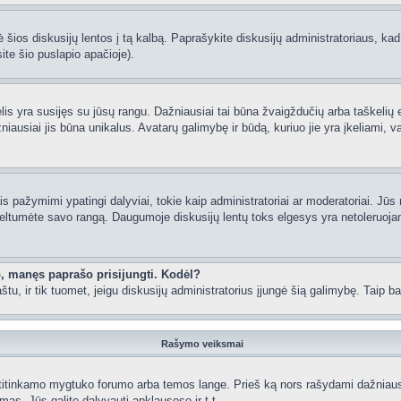
 šios diskusijų lentos į tą kalbą. Paprašykite diskusijų administratoriaus, kad
ite šio puslapio apačioje).
lėlis yra susijęs su jūsų rangu. Dažniausiai tai būna žvaigždučių arba taškelių e
iausiai jis būna unikalus. Avatarų galimybę ir būdą, kuriuo jie yra įkeliami, va
 pažymimi ypatingi dalyviai, tokie kaip administratoriai ar moderatoriai. Jūs n
eltumėte savo rangą. Daugumoje diskusijų lentų toks elgesys yra netoleruojam
o, manęs paprašo prisijungti. Kodėl?
 paštu, ir tik tuomet, jeigu diskusijų administratorius įjungė šią galimybę. Tai
Rašymo veiksmai
itinkamo mygtuko forumo arba temos lange. Prieš ką nors rašydami dažniausiai
as, Jūs galite dalyvauti apklausose ir t.t.