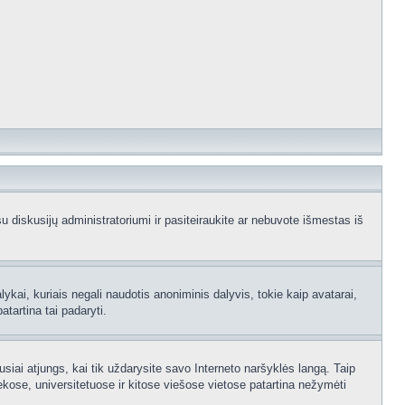
e su diskusijų administratoriumi ir pasiteiraukite ar nebuvote išmestas iš
ykai, kuriais negali naudotis anoniminis dalyvis, tokie kaip avatarai,
atartina tai padaryti.
usiai atjungs, kai tik uždarysite savo Interneto naršyklės langą. Taip
kose, universitetuose ir kitose viešose vietose patartina nežymėti