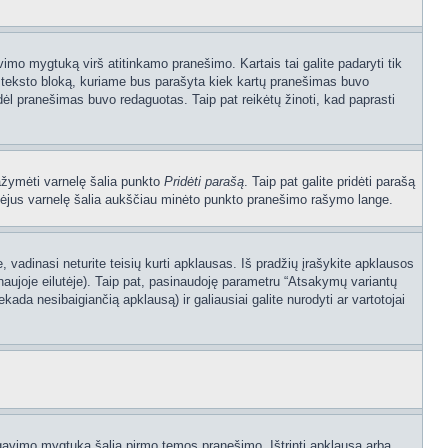
vimo mygtuką virš atitinkamo pranešimo. Kartais tai galite padaryti tik
į teksto bloką, kuriame bus parašyta kiek kartų pranešimas buvo
dėl pranešimas buvo redaguotas. Taip pat reikėtų žinoti, kad paprasti
pažymėti varnelę šalia punkto
Pridėti parašą
. Taip pat galite pridėti parašą
ymėjus varnelę šalia aukščiau minėto punkto pranešimo rašymo lange.
vadinasi neturite teisių kurti apklausas. Iš pradžių įrašykite apklausos
naujoje eilutėje). Taip pat, pasinaudoję parametru “Atsakymų variantų
kada nesibaigiančią apklausą) ir galiausiai galite nurodyti ar vartotojai
dagavimo mygtuką šalia pirmo temos pranešimo. Ištrinti apklausą arba