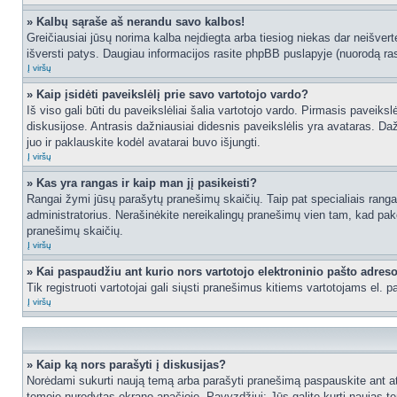
» Kalbų sąraše aš nerandu savo kalbos!
Greičiausiai jūsų norima kalba neįdiegta arba tiesiog niekas dar neišvertė
išversti patys. Daugiau informacijos rasite phpBB puslapyje (nuorodą ras
Į viršų
» Kaip įsidėti paveikslėlį prie savo vartotojo vardo?
Iš viso gali būti du paveikslėliai šalia vartotojo vardo. Pirmasis paveiks
diskusijose. Antrasis dažniausiai didesnis paveikslėlis yra avataras. Dažn
juo ir paklauskite kodėl avatarai buvo išjungti.
Į viršų
» Kas yra rangas ir kaip man jį pasikeisti?
Rangai žymi jūsų parašytų pranešimų skaičių. Taip pat specialiais rangais
administratorius. Nerašinėkite nereikalingų pranešimų vien tam, kad pak
pranešimų skaičių.
Į viršų
» Kai paspaudžiu ant kurio nors vartotojo elektroninio pašto adres
Tik registruoti vartotojai gali siųsti pranešimus kitiems vartotojams el.
Į viršų
» Kaip ką nors parašyti į diskusijas?
Norėdami sukurti naują temą arba parašyti pranešimą paspauskite ant at
temoje nurodytas ekrano apačioje. Pavyzdžiui: Jūs galite kurti naujas tem