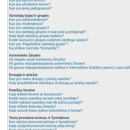
Kas yra dažnos temos?
Kas yra užrakintos temos?
Kas yra temų piktogramos?
Vartotojų lygiai ir grupės
Kas yra administratoriai?
Kas yra moderatoriai?
Kas yra vartotojų grupės?
Kur yra vartotojų grupės ir kaip prie jų prisijungti?
Kaip tapti vartotojų grupės lyderiu?
Kodėl kai kurios grupės rodomos skirtinga spalva?
Kas yra “Pagrindinė vartotojų grupė”?
Ką reiškia nuoroda “Komanda”?
Asmeninės žinutės
Aš negaliu siųsti asmeninių žinučių!
Aš gaunu nepageidaujamas asmenines žinutes!
Aš gaunu nepageidaujamus laiškus ir internetines šiukšles (spam) į savo pašt
Draugai ir priešai
Kas yra mano draugų ir priešų sąrašai?
Kaip įtraukti/ištrinti vartotojus iš draugų ar priešų sąrašo?
Paieška forume
Kaip ieškoti forume ar forumuose?
Kodėl mano paieška nerado jokių rezultatų?
Kodėl vykdant paiešką rodo tik tuščią puslapį!?
Kaip ieškoti diskusijų dalyvių?
Kaip surasti mano paties pranešimus ir temas?
Temų prenumeravimas ir žymėjimas
Kuo skiriasi prenumeravimas ir žymėjimas?
Kaip užsiprenumeruoti forumą arba temą?