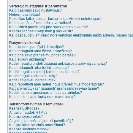
Vartotojo nustatymai ir parametrai
Kaip pasikeisi savo nustatymus?
Neteisingas laikas!
Pakeičiau laiko juostas, tačiau laikas vis tiek neteisingas!
Kalbų sąraše aš nerandu savo kalbos!
Kaip įsidėti paveikslėlį prie savo vartotojo vardo?
Kas yra rangas ir kaip man jį pasikeisti?
Kai paspaudžiu ant kurio nors vartotojo elektroninio pašto adreso, manęs pap
Rašymo veiksmai
Kaip ką nors parašyti į diskusijas?
Kaip redaguoti arba ištrinti pranešimą?
Kaip prie savo pranešimų pridėti parašą?
Kaip sukurti apklausą?
Kodėl negaliu pridėti daugiau apklausos atsakymų variantų?
Kaip redaguoti arba ištrinti apklausą?
Kodėl negaliu patekti į kai kuriuos forumus?
Kodėl negaliu prikabinti failų?
Kodėl aš gavau perspėjimą?
Kaip raportuoti apie neteisingus pranešimus moderatoriui?
Ką daro mygtukas “Išsaugoti” pranešimo rašymo lange?
Kodėl mano pranešimas turi būti patvirtintas?
Kaip priminti apie kurią nors mano temą?
Teksto formavimas ir temų tipai
Kas yra BBKodas?
Ar galiu naudoti HTML?
Kas yra šypsenėlės?
Ar galiu į pranešimą įtraukti paveikslėlį?
Kas yra labai svarbūs pranešimai?
Kas yra svarbios temos?