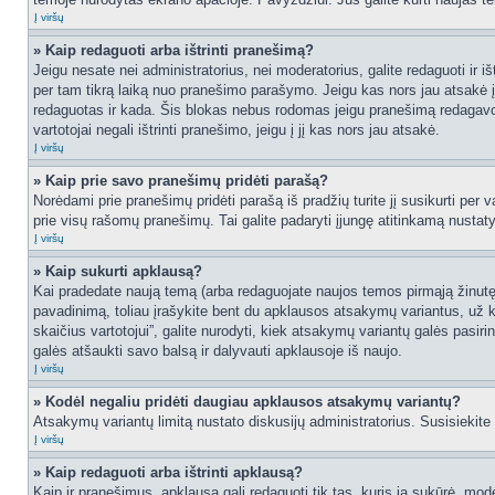
Į viršų
» Kaip redaguoti arba ištrinti pranešimą?
Jeigu nesate nei administratorius, nei moderatorius, galite redaguoti ir
per tam tikrą laiką nuo pranešimo parašymo. Jeigu kas nors jau atsakė 
redaguotas ir kada. Šis blokas nebus rodomas jeigu pranešimą redagavo mo
vartotojai negali ištrinti pranešimo, jeigu į jį kas nors jau atsakė.
Į viršų
» Kaip prie savo pranešimų pridėti parašą?
Norėdami prie pranešimų pridėti parašą iš pradžių turite jį susikurti per
prie visų rašomų pranešimų. Tai galite padaryti įjungę atitinkamą nusta
Į viršų
» Kaip sukurti apklausą?
Kai pradedate naują temą (arba redaguojate naujos temos pirmąją žinutę),
pavadinimą, toliau įrašykite bent du apklausos atsakymų variantus, už k
skaičius vartotojui”, galite nurodyti, kiek atsakymų variantų galės pasiri
galės atšaukti savo balsą ir dalyvauti apklausoje iš naujo.
Į viršų
» Kodėl negaliu pridėti daugiau apklausos atsakymų variantų?
Atsakymų variantų limitą nustato diskusijų administratorius. Susisiekite
Į viršų
» Kaip redaguoti arba ištrinti apklausą?
Kaip ir pranešimus, apklausą gali redaguoti tik tas, kuris ją sukūrė, m