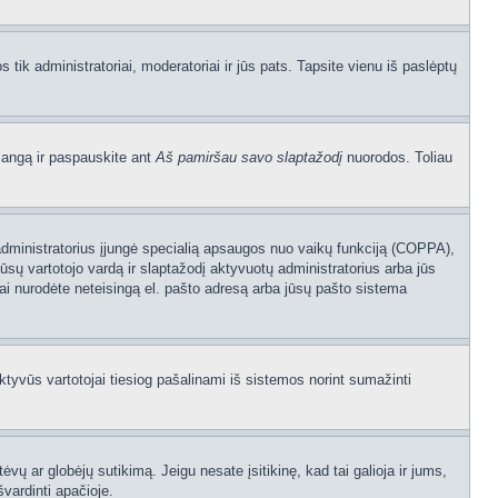
os tik administratoriai, moderatoriai ir jūs pats. Tapsite vienu iš paslėptų
langą ir paspauskite ant
Aš pamiršau savo slaptažodį
nuorodos. Toliau
sijų administratorius įjungė specialią apsaugos nuo vaikų funkciją (COPPA),
ūsų vartotojo vardą ir slaptažodį aktyvuotų administratorius arba jūs
usiai nurodėte neteisingą el. pašto adresą arba jūsų pašto sistema
aktyvūs vartotojai tiesiog pašalinami iš sistemos norint sumažinti
ėvų ar globėjų sutikimą. Jeigu nesate įsitikinę, kad tai galioja ir jums,
švardinti apačioje.