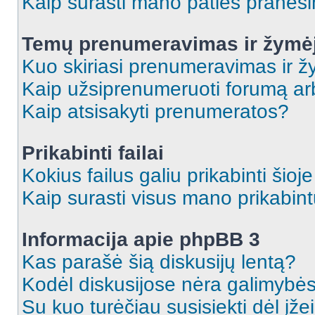
Kaip surasti mano paties praneš
Temų prenumeravimas ir žymė
Kuo skiriasi prenumeravimas ir 
Kaip užsiprenumeruoti forumą a
Kaip atsisakyti prenumeratos?
Prikabinti failai
Kokius failus galiu prikabinti šioj
Kaip surasti visus mano prikabint
Informacija apie phpBB 3
Kas parašė šią diskusijų lentą?
Kodėl diskusijose nėra galimybė
Su kuo turėčiau susisiekti dėl įže