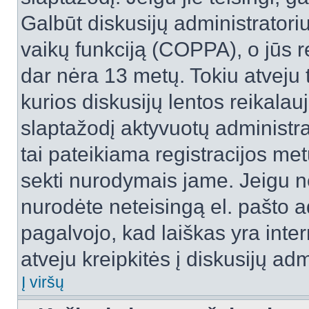
Galbūt diskusijų administrator
vaikų funkciją (COPPA), o jūs r
dar nėra 13 metų. Tokiu atveju 
kurios diskusijų lentos reikalauj
slaptažodį aktyvuotų administra
tai pateikiama registracijos metu.
sekti nurodymais jame. Jeigu ne
nurodėte neteisingą el. pašto 
pagalvojo, kad laiškas yra inte
atveju kreipkitės į diskusijų adm
Į viršų