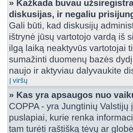
» Kažkada buvau užsiregistra
diskusijas, ir negaliu prisijun
Gali būti, kad diskusijų adminis
ištrynė jūsų vartotojo vardą iš
ilgą laiką neaktyvūs vartotojai 
sumažinti duomenų bazės dydį. J
naujo ir aktyviau dalyvaukite di
Į viršų
» Kas yra apsaugos nuo vaik
COPPA - yra Jungtinių Valstijų į
puslapiai, kurie renka informac
tam turėti raštišką tėvų ar globė