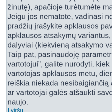
žinutę), apačioje turėtumėte ma
Jeigu jos nematote, vadinasi net
pradžių įrašykite apklausos pav
apklausos atsakymų variantus,
dalyviai (kiekvieną atsakymo var
Taip pat, pasinaudoję parametr
vartotojui”, galite nurodyti, kie
vartotojas apklausos metu, dien
reiškia niekada nesibaigiančią a
ar vartotojai galės atšaukti sav
naujo.
Į viršų