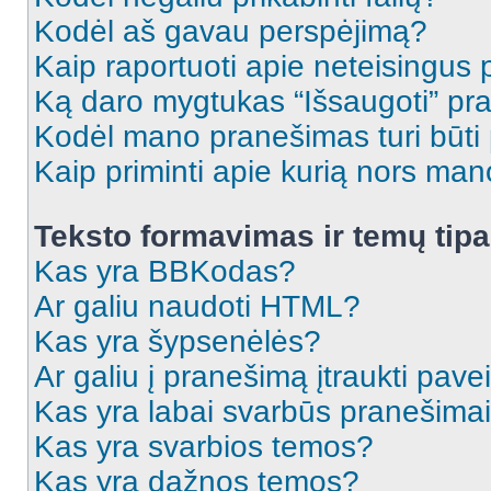
Kodėl aš gavau perspėjimą?
Kaip raportuoti apie neteisingus
Ką daro mygtukas “Išsaugoti” p
Kodėl mano pranešimas turi būti p
Kaip priminti apie kurią nors ma
Teksto formavimas ir temų tipa
Kas yra BBKodas?
Ar galiu naudoti HTML?
Kas yra šypsenėlės?
Ar galiu į pranešimą įtraukti pavei
Kas yra labai svarbūs pranešima
Kas yra svarbios temos?
Kas yra dažnos temos?