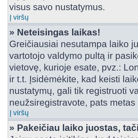
visus savo nustatymus.
Į viršų
» Neteisingas laikas!
Greičiausiai nesutampa laiko juo
vartotojo valdymo pultą ir pasike
vietovę, kurioje esate, pvz.: L
ir t.t. Įsidėmėkite, kad keisti lai
nustatymų, gali tik registruoti va
neužsiregistravote, pats metas b
Į viršų
» Pakeičiau laiko juostas, tač