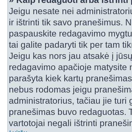
Jeigu nesate nei administratori
ir ištrinti tik savo pranešimus
paspauskite redagavimo mygtuk
tai galite padaryti tik per tam 
Jeigu kas nors jau atsakė į jūs
redagavimo apačioje matysite n
parašyta kiek kartų pranešimas
nebus rodomas jeigu pranešim
administratorius, tačiau jie turi
pranešimas buvo redaguotas. Tai
vartotojai negali ištrinti praneši