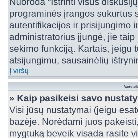
Nuoroda “Ištrinti visus diskusij
programinės įrangos sukurtus 
autentifikacijos ir prisijungimo 
administratorius įjungė, jie tai
sekimo funkciją. Kartais, jeigu 
atsijungimu, sausainėlių ištryni
Į viršų
Vartotoj
» Kaip pasikeisi savo nusta
Visi jūsų nustatymai (jeigu es
bazėje. Norėdami juos pakeisti,
mygtuką beveik visada rasite vi