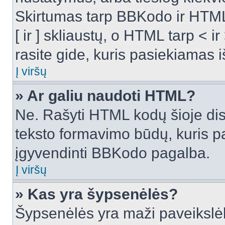
Skirtumas tarp BBKodo ir HTML
[ ir ] skliaustų, o HTML tarp <
rasite gide, kuris pasiekiamas
Į viršų
» Ar galiu naudoti HTML?
Ne. Rašyti HTML kodų šioje dis
teksto formavimo būdų, kuris 
įgyvendinti BBKodo pagalba.
Į viršų
» Kas yra šypsenėlės?
Šypsenėlės yra maži paveikslėl