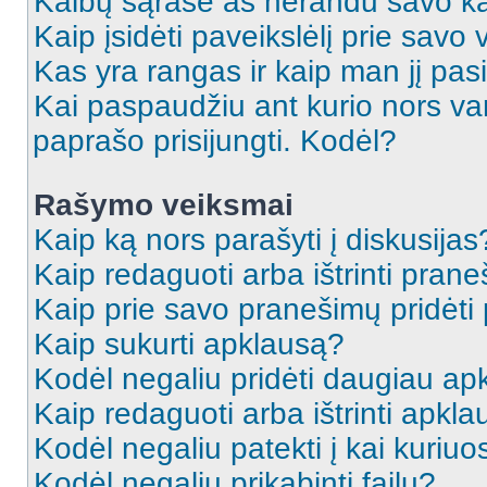
Kalbų sąraše aš nerandu savo ka
Kaip įsidėti paveikslėlį prie savo
Kas yra rangas ir kaip man jį pasi
Kai paspaudžiu ant kurio nors va
paprašo prisijungti. Kodėl?
Rašymo veiksmai
Kaip ką nors parašyti į diskusijas
Kaip redaguoti arba ištrinti pran
Kaip prie savo pranešimų pridėti
Kaip sukurti apklausą?
Kodėl negaliu pridėti daugiau a
Kaip redaguoti arba ištrinti apkl
Kodėl negaliu patekti į kai kuriu
Kodėl negaliu prikabinti failų?