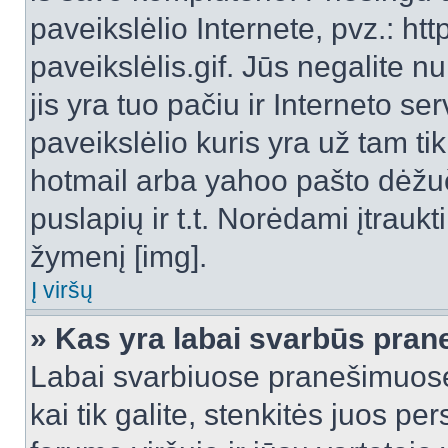
paveikslėlio Internete, pvz.: 
paveikslėlis.gif. Jūs negalite n
jis yra tuo pačiu ir Interneto ser
paveikslėlio kuris yra už tam ti
hotmail arba yahoo pašto dėžu
puslapių ir t.t. Norėdami įtrau
žymenį [img].
Į viršų
» Kas yra labai svarbūs pran
Labai svarbiuose pranešimuose
kai tik galite, stenkitės juos pe