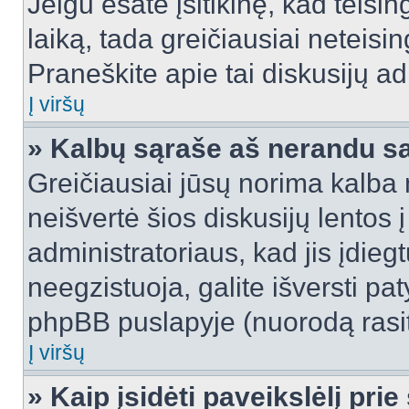
Jeigu esate įsitikinę, kad teisin
laiką, tada greičiausiai neteisi
Praneškite apie tai diskusijų ad
Į viršų
» Kalbų sąraše aš nerandu s
Greičiausiai jūsų norima kalba 
neišvertė šios diskusijų lentos 
administratoriaus, kad jis įdie
neegzistuoja, galite išversti pa
phpBB puslapyje (nuorodą rasit
Į viršų
» Kaip įsidėti paveikslėlį pri