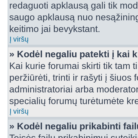
redaguoti apklausą gali tik mode
saugo apklausą nuo nesąžinin
keitimo jai bevykstant.
Į viršų
» Kodėl negaliu patekti į kai
Kai kurie forumai skirti tik tam 
peržiūrėti, trinti ir rašyti į ši
administratoriai arba moderatori
specialių forumų turėtumėte krei
Į viršų
» Kodėl negaliu prikabinti fai
Teisės failų prikabinimui sutei