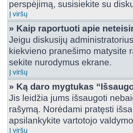
perspėjimą, susisiekite su disku
Į viršų
» Kaip raportuoti apie netei
Jeigu diskusijų administratorius
kiekvieno pranešimo matysite r
sekite nurodymus ekrane.
Į viršų
» Ką daro mygtukas “Išsaugo
Jis leidžia jums išsaugoti nebai
rašymą. Norėdami pratęsti išs
apsilankykite vartotojo valdymo
Į viršų