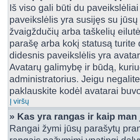
Iš viso gali būti du paveikslėlia
paveikslėlis yra susijęs su jūs
žvaigždučių arba taškelių eilutė
parašę arba kokį statusą turite 
didesnis paveikslėlis yra avata
Avatarų galimybę ir būdą, kuriuo
administratorius. Jeigu negalite 
paklauskite kodėl avatarai buvo 
Į viršų
» Kas yra rangas ir kaip man j
Rangai žymi jūsų parašytų prane