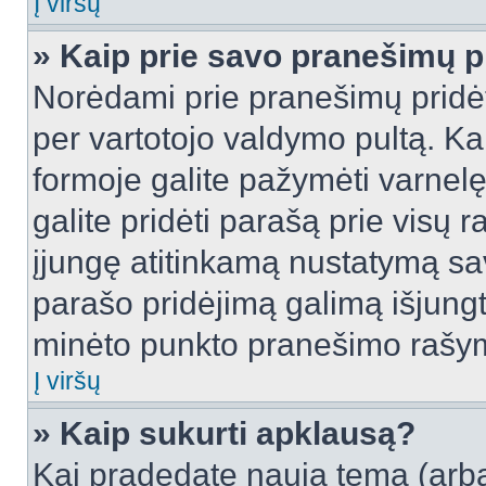
Į viršų
» Kaip prie savo pranešimų p
Norėdami prie pranešimų pridėti 
per vartotojo valdymo pultą. Ka
formoje galite pažymėti varnel
galite pridėti parašą prie visų 
įjungę atitinkamą nustatymą sa
parašo pridėjimą galimą išjung
minėto punkto pranešimo rašy
Į viršų
» Kaip sukurti apklausą?
Kai pradedate naują temą (arb