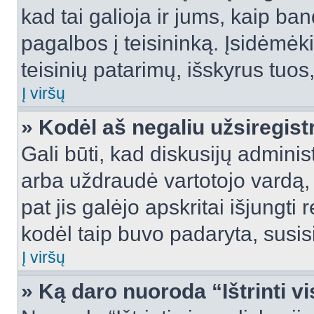
kad tai galioja ir jums, kaip ba
pagalbos į teisininką. Įsidėmėk
teisinių patarimų, išskyrus tuos,
Į viršų
» Kodėl aš negaliu užsiregist
Gali būti, kad diskusijų admini
arba uždraudė vartotojo vardą, 
pat jis galėjo apskritai išjungti 
kodėl taip buvo padaryta, susisi
Į viršų
» Ką daro nuoroda “Ištrinti v