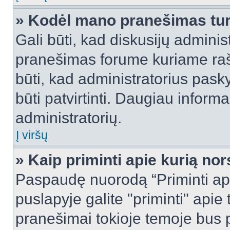
» Kodėl mano pranešimas turi
Gali būti, kad diskusijų admini
pranešimas forume kuriame rašote
būti, kad administratorius pasky
būti patvirtinti. Daugiau inform
administratorių.
Į viršų
» Kaip priminti apie kurią n
Paspaudę nuorodą “Priminti ap
puslapyje galite "priminti" apie
pranešimai tokioje temoje bus p