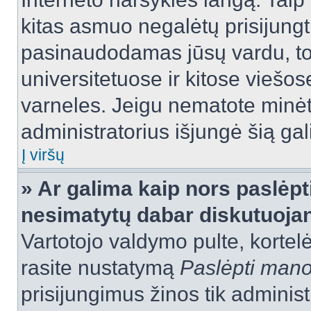
kitas asmuo negalėtų prisijungt
pasinaudodamas jūsų vardu, tod
universitetuose ir kitose viešo
varneles. Jeigu nematote minėt
administratorius išjungė šią ga
Į viršų
» Ar galima kaip nors paslėpt
nesimatytų dabar diskutuojan
Vartotojo valdymo pulte, kortelė
rasite nustatymą
Paslėpti man
prisijungimus žinos tik administr