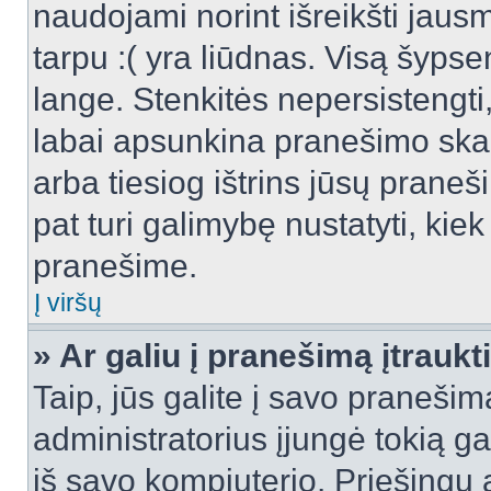
naudojami norint išreikšti jausm
tarpu :( yra liūdnas. Visą šyps
lange. Stenkitės nepersistengti
labai apsunkina pranešimo skai
arba tiesiog ištrins jūsų praneš
pat turi galimybę nustatyti, ki
pranešime.
Į viršų
» Ar galiu į pranešimą įtraukt
Taip, jūs galite į savo pranešimą
administratorius įjungė tokią gal
iš savo kompiuterio. Priešingu a