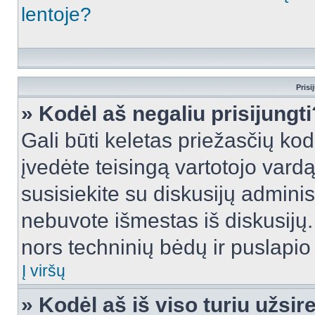
lentoje?
Prisi
» Kodėl aš negaliu prisijungti
Gali būti keletas priežasčių kodė
įvedėte teisingą vartotojo vardą i
susisiekite su diskusijų administ
nebuvote išmestas iš diskusijų. T
nors techninių bėdų ir puslapio s
Į viršų
» Kodėl aš iš viso turiu užsir