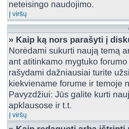
neteisingo naudojimo.
Į viršų
» Kaip ką nors parašyti į dis
Norėdami sukurti naują temą a
ant atitinkamo mygtuko forumo 
rašydami dažniausiai turite užsi
kiekviename forume ir temoje 
Pavyzdžiui: Jūs galite kurti nau
apklausose ir t.t.
Į viršų
» Kaip redaguoti arba ištrint