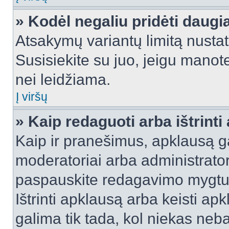
» Kodėl negaliu pridėti daug
Atsakymų variantų limitą nustat
Susisiekite su juo, jeigu manot
nei leidžiama.
Į viršų
» Kaip redaguoti arba ištrint
Kaip ir pranešimus, apklausą gal
moderatoriai arba administrato
paspauskite redagavimo mygtu
Ištrinti apklausą arba keisti a
galima tik tada, kol niekas neba