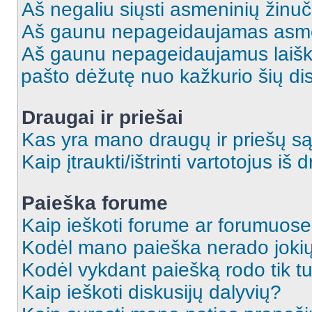
Aš negaliu siųsti asmeninių žinuč
Aš gaunu nepageidaujamas asme
Aš gaunu nepageidaujamus laiškus
pašto dėžutę nuo kažkurio šių dis
Draugai ir priešai
Kas yra mano draugų ir priešų są
Kaip įtraukti/ištrinti vartotojus i
Paieška forume
Kaip ieškoti forume ar forumuos
Kodėl mano paieška nerado jokių
Kodėl vykdant paiešką rodo tik tu
Kaip ieškoti diskusijų dalyvių?