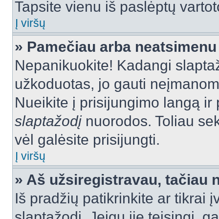
Tapsite vienu iš paslėptų vartot
Į viršų
» Pamečiau arba neatsimenu 
Nepanikuokite! Kadangi slapt
užkoduotas, jo gauti neįmanoma.
Nueikite į prisijungimo langą i
slaptažodį
nuorodos. Toliau sek
vėl galėsite prisijungti.
Į viršų
» Aš užsiregistravau, tačiau n
Iš pradžių patikrinkite ar tikrai 
slaptažodį. Jeigu jie teisingi, ga