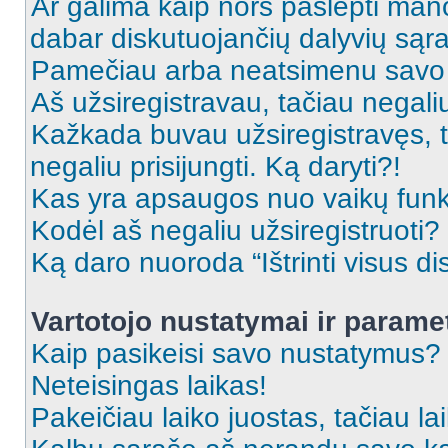
Ar galima kaip nors paslėpti man
dabar diskutuojančių dalyvių sąr
Pamečiau arba neatsimenu savo 
Aš užsiregistravau, tačiau negaliu 
Kažkada buvau užsiregistravęs, ta
negaliu prisijungti. Ką daryti?!
Kas yra apsaugos nuo vaikų fun
Kodėl aš negaliu užsiregistruoti?
Ką daro nuoroda “Ištrinti visus di
Vartotojo nustatymai ir parame
Kaip pasikeisi savo nustatymus?
Neteisingas laikas!
Pakeičiau laiko juostas, tačiau lai