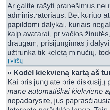
Ar galite rašyti pranešimus neu
administratoriaus. Bet kuriuo a
papildomi dalykai, kuriais negal
kaip avatarai, privačios žinutės
draugam, prisijungimas į dalyvių
užtrunka tik keletą minučių, todė
Į viršų
» Kodėl kiekvieną kartą aš tur
Kai prisijungiate prie diskusijų
mane automatiškai kiekvieno 
nepadarysite, jus paprasčiausiai
Interneto naršyklės langą. Ta