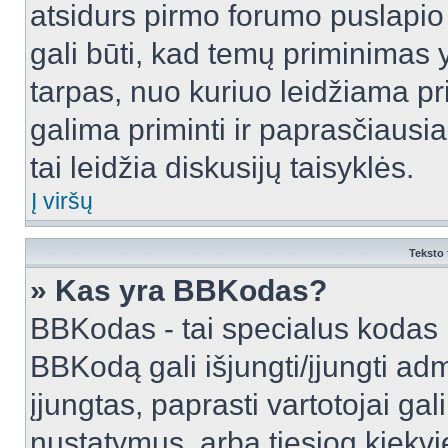
atsidurs pirmo forumo puslapio
gali būti, kad temų priminimas 
tarpas, nuo kuriuo leidžiama pr
galima priminti ir paprasčiausiai 
tai leidžia diskusijų taisyklės.
Į viršų
Teksto 
» Kas yra BBKodas?
BBKodas - tai specialus kodas 
BBKodą gali išjungti/įjungti ad
įjungtas, paprasti vartotojai gali 
nustatymus, arba tiesiog kiek