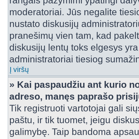
rangais pažymimi ypatingi dalyvi
moderatoriai. Jūs negalite tiesi
nustato diskusijų administrator
pranešimų vien tam, kad pake
diskusijų lentų toks elgesys yr
administratoriai tiesiog sumaži
Į viršų
» Kai paspaudžiu ant kurio no
adreso, manęs paprašo prisij
Tik registruoti vartotojai gali s
paštu, ir tik tuomet, jeigu disku
galimybę. Taip bandoma apsaugo