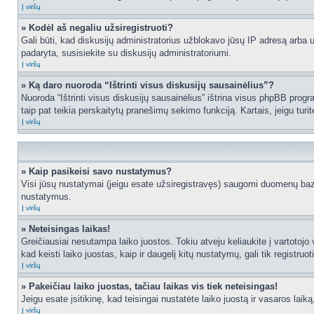
Į viršų
» Kodėl aš negaliu užsiregistruoti?
Gali būti, kad diskusijų administratorius užblokavo jūsų IP adresą arba užd
padaryta, susisiekite su diskusijų administratoriumi.
Į viršų
» Ką daro nuoroda “Ištrinti visus diskusijų sausainėlius”?
Nuoroda “Ištrinti visus diskusijų sausainėlius” ištrina visus phpBB progr
taip pat teikia perskaitytų pranešimų sekimo funkciją. Kartais, jeigu turi
Į viršų
» Kaip pasikeisi savo nustatymus?
Visi jūsų nustatymai (jeigu esate užsiregistravęs) saugomi duomenų bazė
nustatymus.
Į viršų
» Neteisingas laikas!
Greičiausiai nesutampa laiko juostos. Tokiu atveju keliaukite į vartotojo v
kad keisti laiko juostas, kaip ir daugelį kitų nustatymų, gali tik registruo
Į viršų
» Pakeičiau laiko juostas, tačiau laikas vis tiek neteisingas!
Jeigu esate įsitikinę, kad teisingai nustatėte laiko juostą ir vasaros laik
Į viršų