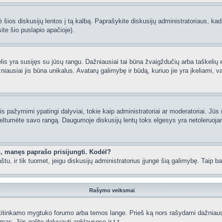
 šios diskusijų lentos į tą kalbą. Paprašykite diskusijų administratoriaus, kad
ite šio puslapio apačioje).
lėlis yra susijęs su jūsų rangu. Dažniausiai tai būna žvaigždučių arba taškelių e
iausiai jis būna unikalus. Avatarų galimybę ir būdą, kuriuo jie yra įkeliami, va
 pažymimi ypatingi dalyviai, tokie kaip administratoriai ar moderatoriai. Jūs n
eltumėte savo rangą. Daugumoje diskusijų lentų toks elgesys yra netoleruojam
o, manęs paprašo prisijungti. Kodėl?
 paštu, ir tik tuomet, jeigu diskusijų administratorius įjungė šią galimybę. Tai
Rašymo veiksmai
itinkamo mygtuko forumo arba temos lange. Prieš ką nors rašydami dažniausiai
as, Jūs galite dalyvauti apklausose ir t.t.