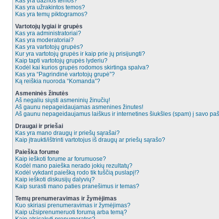
Kas yra dažnos temos?
Kas yra užrakintos temos?
Kas yra temų piktogramos?
Vartotojų lygiai ir grupės
Kas yra administratoriai?
Kas yra moderatoriai?
Kas yra vartotojų grupės?
Kur yra vartotojų grupės ir kaip prie jų prisijungti?
Kaip tapti vartotojų grupės lyderiu?
Kodėl kai kurios grupės rodomos skirtinga spalva?
Kas yra “Pagrindinė vartotojų grupė”?
Ką reiškia nuoroda “Komanda”?
Asmeninės žinutės
Aš negaliu siųsti asmeninių žinučių!
Aš gaunu nepageidaujamas asmenines žinutes!
Aš gaunu nepageidaujamus laiškus ir internetines šiukšles (spam) į savo pašt
Draugai ir priešai
Kas yra mano draugų ir priešų sąrašai?
Kaip įtraukti/ištrinti vartotojus iš draugų ar priešų sąrašo?
Paieška forume
Kaip ieškoti forume ar forumuose?
Kodėl mano paieška nerado jokių rezultatų?
Kodėl vykdant paiešką rodo tik tuščią puslapį!?
Kaip ieškoti diskusijų dalyvių?
Kaip surasti mano paties pranešimus ir temas?
Temų prenumeravimas ir žymėjimas
Kuo skiriasi prenumeravimas ir žymėjimas?
Kaip užsiprenumeruoti forumą arba temą?