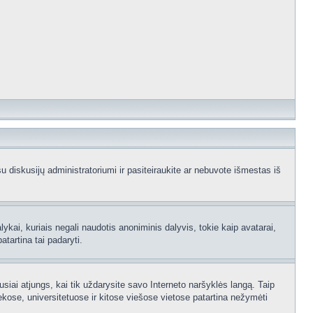
e su diskusijų administratoriumi ir pasiteiraukite ar nebuvote išmestas iš
ykai, kuriais negali naudotis anoniminis dalyvis, tokie kaip avatarai,
atartina tai padaryti.
usiai atjungs, kai tik uždarysite savo Interneto naršyklės langą. Taip
kose, universitetuose ir kitose viešose vietose patartina nežymėti