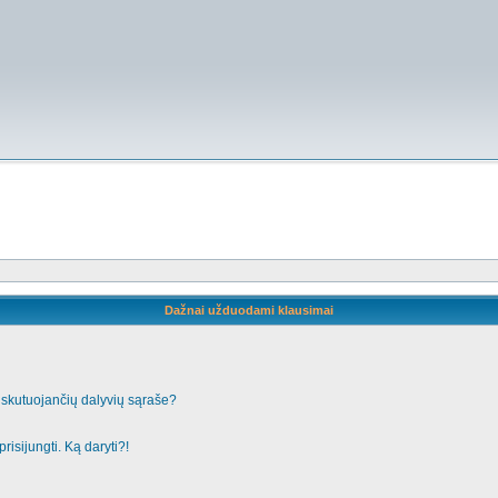
Dažnai užduodami klausimai
iskutuojančių dalyvių sąraše?
risijungti. Ką daryti?!