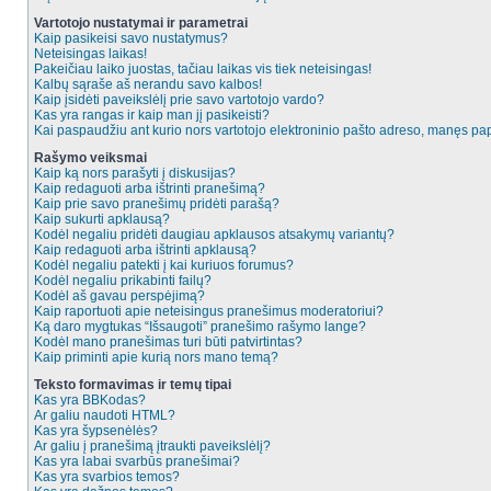
Vartotojo nustatymai ir parametrai
Kaip pasikeisi savo nustatymus?
Neteisingas laikas!
Pakeičiau laiko juostas, tačiau laikas vis tiek neteisingas!
Kalbų sąraše aš nerandu savo kalbos!
Kaip įsidėti paveikslėlį prie savo vartotojo vardo?
Kas yra rangas ir kaip man jį pasikeisti?
Kai paspaudžiu ant kurio nors vartotojo elektroninio pašto adreso, manęs pap
Rašymo veiksmai
Kaip ką nors parašyti į diskusijas?
Kaip redaguoti arba ištrinti pranešimą?
Kaip prie savo pranešimų pridėti parašą?
Kaip sukurti apklausą?
Kodėl negaliu pridėti daugiau apklausos atsakymų variantų?
Kaip redaguoti arba ištrinti apklausą?
Kodėl negaliu patekti į kai kuriuos forumus?
Kodėl negaliu prikabinti failų?
Kodėl aš gavau perspėjimą?
Kaip raportuoti apie neteisingus pranešimus moderatoriui?
Ką daro mygtukas “Išsaugoti” pranešimo rašymo lange?
Kodėl mano pranešimas turi būti patvirtintas?
Kaip priminti apie kurią nors mano temą?
Teksto formavimas ir temų tipai
Kas yra BBKodas?
Ar galiu naudoti HTML?
Kas yra šypsenėlės?
Ar galiu į pranešimą įtraukti paveikslėlį?
Kas yra labai svarbūs pranešimai?
Kas yra svarbios temos?