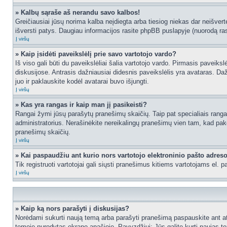
» Kalbų sąraše aš nerandu savo kalbos!
Greičiausiai jūsų norima kalba neįdiegta arba tiesiog niekas dar neišvertė
išversti patys. Daugiau informacijos rasite phpBB puslapyje (nuorodą ras
Į viršų
» Kaip įsidėti paveikslėlį prie savo vartotojo vardo?
Iš viso gali būti du paveikslėliai šalia vartotojo vardo. Pirmasis paveiks
diskusijose. Antrasis dažniausiai didesnis paveikslėlis yra avataras. Dažn
juo ir paklauskite kodėl avatarai buvo išjungti.
Į viršų
» Kas yra rangas ir kaip man jį pasikeisti?
Rangai žymi jūsų parašytų pranešimų skaičių. Taip pat specialiais rangais
administratorius. Nerašinėkite nereikalingų pranešimų vien tam, kad pak
pranešimų skaičių.
Į viršų
» Kai paspaudžiu ant kurio nors vartotojo elektroninio pašto adres
Tik registruoti vartotojai gali siųsti pranešimus kitiems vartotojams el.
Į viršų
» Kaip ką nors parašyti į diskusijas?
Norėdami sukurti naują temą arba parašyti pranešimą paspauskite ant at
temoje nurodytas ekrano apačioje. Pavyzdžiui: Jūs galite kurti naujas tem