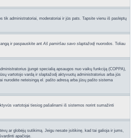
os tik administratoriai, moderatoriai ir jūs pats. Tapsite vienu iš paslėptų
langą ir paspauskite ant
Aš pamiršau savo slaptažodį
nuorodos. Toliau
sijų administratorius įjungė specialią apsaugos nuo vaikų funkciją (COPPA),
ūsų vartotojo vardą ir slaptažodį aktyvuotų administratorius arba jūs
usiai nurodėte neteisingą el. pašto adresą arba jūsų pašto sistema
aktyvūs vartotojai tiesiog pašalinami iš sistemos norint sumažinti
ėvų ar globėjų sutikimą. Jeigu nesate įsitikinę, kad tai galioja ir jums,
švardinti apačioje.