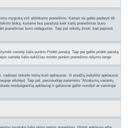
vimo mygtuką virš atitinkamo pranešimo. Kartais tai galite padaryti tik
į teksto bloką, kuriame bus parašyta kiek kartų pranešimas buvo
dėl pranešimas buvo redaguotas. Taip pat reikėtų žinoti, kad paprasti
pažymėti varnelę šalia punkto
Pridėti parašą
. Taip pat galite pridėti parašą
ymėjus varnelę šalia aukščiau minėto punkto pranešimo rašymo lange.
vadinasi neturite teisių kurti apklausas. Iš pradžių įrašykite apklausos
naujoje eilutėje). Taip pat, pasinaudoję parametru “Atsakymų variantų
kada nesibaigiančią apklausą) ir galiausiai galite nurodyti ar vartotojai
dagavimo mygtuką šalia pirmo temos pranešimo. Ištrinti apklausą arba