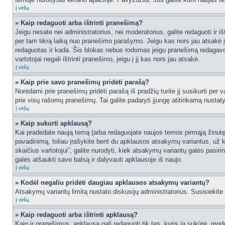
Į viršų
» Kaip redaguoti arba ištrinti pranešimą?
Jeigu nesate nei administratorius, nei moderatorius, galite redaguoti ir
per tam tikrą laiką nuo pranešimo parašymo. Jeigu kas nors jau atsakė 
redaguotas ir kada. Šis blokas nebus rodomas jeigu pranešimą redagavo mo
vartotojai negali ištrinti pranešimo, jeigu į jį kas nors jau atsakė.
Į viršų
» Kaip prie savo pranešimų pridėti parašą?
Norėdami prie pranešimų pridėti parašą iš pradžių turite jį susikurti per
prie visų rašomų pranešimų. Tai galite padaryti įjungę atitinkamą nusta
Į viršų
» Kaip sukurti apklausą?
Kai pradedate naują temą (arba redaguojate naujos temos pirmąją žinutę),
pavadinimą, toliau įrašykite bent du apklausos atsakymų variantus, už k
skaičius vartotojui”, galite nurodyti, kiek atsakymų variantų galės pasiri
galės atšaukti savo balsą ir dalyvauti apklausoje iš naujo.
Į viršų
» Kodėl negaliu pridėti daugiau apklausos atsakymų variantų?
Atsakymų variantų limitą nustato diskusijų administratorius. Susisiekite
Į viršų
» Kaip redaguoti arba ištrinti apklausą?
Kaip ir pranešimus, apklausą gali redaguoti tik tas, kuris ją sukūrė, m