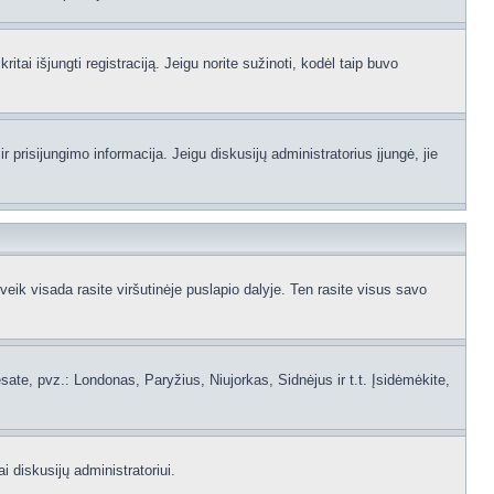
itai išjungti registraciją. Jeigu norite sužinoti, kodėl taip buvo
 prisijungimo informacija. Jeigu diskusijų administratorius įjungė, jie
ik visada rasite viršutinėje puslapio dalyje. Ten rasite visus savo
 esate, pvz.: Londonas, Paryžius, Niujorkas, Sidnėjus ir t.t. Įsidėmėkite,
i diskusijų administratoriui.