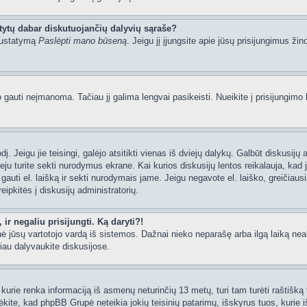
tytų dabar diskutuojančių dalyvių sąraše?
 nustatymą
Paslėpti mano būseną
. Jeigu jį įjungsite apie jūsų prisijungimus žin
uti neįmanoma. Tačiau jį galima lengvai pasikeisti. Nueikite į prisijungimo 
ažodį. Jeigu jie teisingi, galėjo atsitikti vienas iš dviejų dalykų. Galbūt disku
ju turite sekti nurodymus ekrane. Kai kurios diskusijų lentos reikalauja, kad j
e gauti el. laišką ir sekti nurodymais jame. Jeigu negavote el. laiško, greičia
eipkitės į diskusijų administratorių.
ir negaliu prisijungti. Ką daryti?!
rynė jūsų vartotojo vardą iš sistemos. Dažnai nieko neparašę arba ilgą laiką ne
iau dalyvaukite diskusijose.
kurie renka informaciją iš asmenų neturinčių 13 metų, turi tam turėti raštišką t
ėkite, kad phpBB Grupė neteikia jokių teisinių patarimų, išskyrus tuos, kurie i