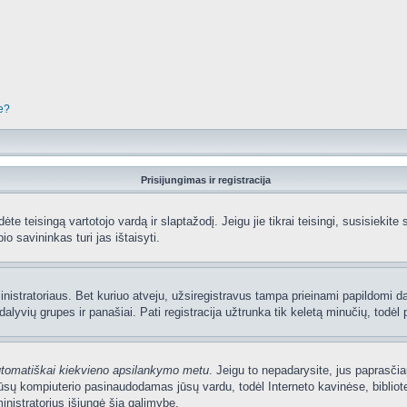
je?
Prisijungimas ir registracija
edėte teisingą vartotojo vardą ir slaptažodį. Jeigu jie tikrai teisingi, susisiekit
io savininkas turi jas ištaisyti.
nistratoriaus. Bet kuriuo atveju, užsiregistravus tampa prieinami papildomi dal
lyvių grupes ir panašiai. Pati registracija užtrunka tik keletą minučių, todėl p
utomatiškai kiekvieno apsilankymo metu
. Jeigu to nepadarysite, jus paprasčia
sų kompiuterio pasinaudodamas jūsų vardu, todėl Interneto kavinėse, bibliote
nistratorius išjungė šią galimybę.