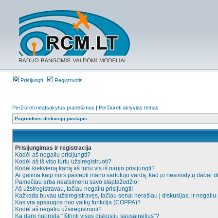
Prisijungti
Registruotis
Peržiūrėti neatsakytus pranešimus
|
Peržiūrėti aktyvias temas
Pagrindinis diskusijų puslapis
Prisijungimas ir registracija
Kodėl aš negaliu prisijungti?
Kodėl aš iš viso turiu užsiregistruoti?
Kodėl kiekvieną kartą aš turiu vis iš naujo prisijungti?
Ar galima kaip nors paslėpti mano vartotojo vardą, kad jo nesimatytų dabar d
Pamečiau arba neatsimenu savo slaptažodžio!
Aš užsiregistravau, tačiau negaliu prisijungti!
Kažkada buvau užsiregistravęs, tačiau senai nerašiau į diskusijas, ir negaliu p
Kas yra apsaugos nuo vaikų funkcija (COPPA)?
Kodėl aš negaliu užsiregistruoti?
Ką daro nuoroda “Ištrinti visus diskusijų sausainėlius”?