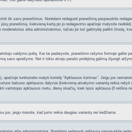
 ištrinti tik savo pranešimus. Norėdami redaguoti pranešimą paspauskite redaga
į jūsų pranešimą, kiekvieną kartą po jo redagavimo apačioje matysite nedidel
deratorius arba administratorius, tačiau jie turi galimybę palikti žinutę, ko
 vartotojo valdymo pultą. Kai tai padarysite, pranešimo rašymo formoje galite 
tymą savo aprašyme. Net ir tokiu atveju parašo pridėjimą galimą išjungti atž
 apačioje turėtumėte matyti kortelę “Apklausos kūrimas”. Jeigu jos nematote, 
uriuos balsuos apklausos dalyviai (kiekvieną atsakymo variantą reikia rašyti 
nkti vartotojas apklausos metu, dienų skaičių, kiek tęsis apklausa (0 reiškia nie
 su juo, jeigu manote, kad jums reikia daugiau variantų nei leidžiama.
oderatoriai arba administratoriai. Norėdami redaguoti apklausą paspauskite re