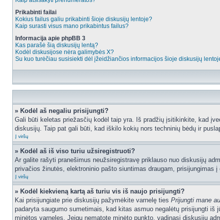
Kaip atsisakyti prenumeratos?
Prikabinti failai
Kokius failus galiu prikabinti šioje diskusijų lentoje?
Kaip surasti visus mano prikabintus failus?
Informacija apie phpBB 3
Kas parašė šią diskusijų lentą?
Kodėl diskusijose nėra galimybės X?
Su kuo turėčiau susisiekti dėl įžeidžiančios informacijos šioje diskusijų lento
» Kodėl aš negaliu prisijungti?
Gali būti keletas priežasčių kodėl taip yra. Iš pradžių įsitikinkite, kad įv
diskusijų. Taip pat gali būti, kad iškilo kokių nors techninių bėdų ir puslap
Į viršų
» Kodėl aš iš viso turiu užsiregistruoti?
Ar galite rašyti pranešimus neužsiregistravę priklauso nuo diskusijų admi
privačios žinutės, elektroninio pašto siuntimas draugam, prisijungimas į da
Į viršų
» Kodėl kiekvieną kartą aš turiu vis iš naujo prisijungti?
Kai prisijungiate prie diskusijų pažymėkite varnelę ties
Prijungti mane a
padaryta saugumo sumetimais, kad kitas asmuo negalėtų prisijungti iš jū
minėtos varneles. Jeigu nematote minėto punkto, vadinasi diskusijų admi