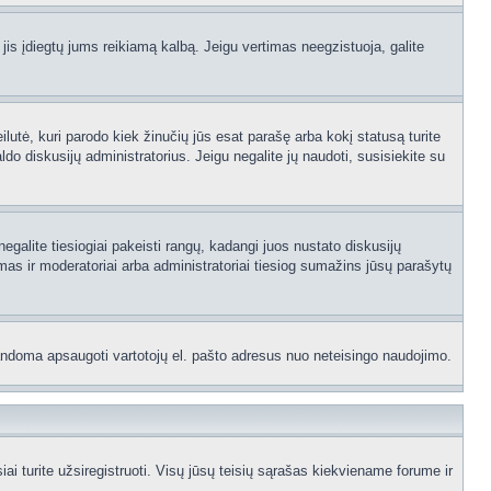
 jis įdiegtų jums reikiamą kalbą. Jeigu vertimas neegzistuoja, galite
ilutė, kuri parodo kiek žinučių jūs esat parašę arba kokį statusą turite
ldo diskusijų administratorius. Jeigu negalite jų naudoti, susisiekite su
egalite tiesiogiai pakeisti rangų, kadangi juos nustato diskusijų
as ir moderatoriai arba administratoriai tiesiog sumažins jūsų parašytų
p bandoma apsaugoti vartotojų el. pašto adresus nuo neteisingo naudojimo.
 turite užsiregistruoti. Visų jūsų teisių sąrašas kiekviename forume ir