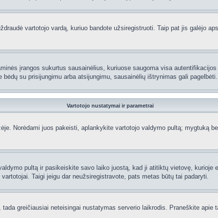
raudė vartotojo vardą, kuriuo bandote užsiregistruoti. Taip pat jis galėjo apskr
aminės įrangos sukurtus sausainėlius, kuriuose saugoma visa autentifikacijos ir
te bėdų su prisijungimu arba atsijungimu, sausainėlių ištrynimas gali pagelbėti.
Vartotojo nustatymai ir parametrai
je. Norėdami juos pakeisti, aplankykite vartotojo valdymo pultą; mygtuką beve
aldymo pultą ir pasikeiskite savo laiko juostą, kad ji atitiktų vietovę, kurioje
ti vartotojai. Taigi jeigu dar neužsiregistravote, pats metas būtų tai padaryti.
ą, tada greičiausiai neteisingai nustatymas serverio laikrodis. Praneškite apie ta