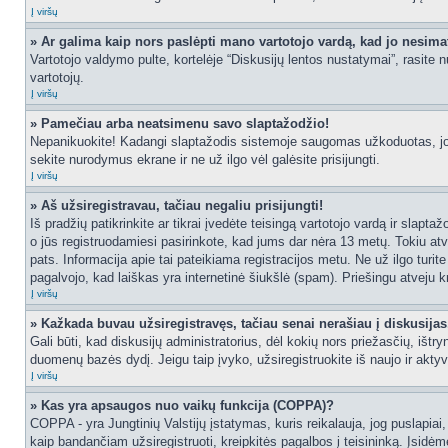
Į viršų
» Ar galima kaip nors paslėpti mano vartotojo vardą, kad jo nesima
Vartotojo valdymo pulte, kortelėje “Diskusijų lentos nustatymai”, rasite
vartotojų.
Į viršų
» Pamečiau arba neatsimenu savo slaptažodžio!
Nepanikuokite! Kadangi slaptažodis sistemoje saugomas užkoduotas, jo ga
sekite nurodymus ekrane ir ne už ilgo vėl galėsite prisijungti.
Į viršų
» Aš užsiregistravau, tačiau negaliu prisijungti!
Iš pradžių patikrinkite ar tikrai įvedėte teisingą vartotojo vardą ir slapt
o jūs registruodamiesi pasirinkote, kad jums dar nėra 13 metų. Tokiu atve
pats. Informacija apie tai pateikiama registracijos metu. Ne už ilgo turit
pagalvojo, kad laiškas yra internetinė šiukšlė (spam). Priešingu atveju kr
Į viršų
» Kažkada buvau užsiregistravęs, tačiau senai nerašiau į diskusijas, 
Gali būti, kad diskusijų administratorius, dėl kokių nors priežasčių, išt
duomenų bazės dydį. Jeigu taip įvyko, užsiregistruokite iš naujo ir aktyv
Į viršų
» Kas yra apsaugos nuo vaikų funkcija (COPPA)?
COPPA - yra Jungtinių Valstijų įstatymas, kuris reikalauja, jog puslapiai, 
kaip bandančiam užsiregistruoti, kreipkitės pagalbos į teisininką. Įsidėm