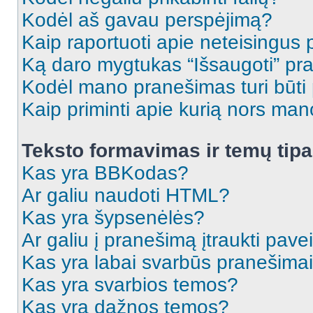
Kodėl aš gavau perspėjimą?
Kaip raportuoti apie neteisingus
Ką daro mygtukas “Išsaugoti” p
Kodėl mano pranešimas turi būti p
Kaip priminti apie kurią nors ma
Teksto formavimas ir temų tipa
Kas yra BBKodas?
Ar galiu naudoti HTML?
Kas yra šypsenėlės?
Ar galiu į pranešimą įtraukti pavei
Kas yra labai svarbūs pranešima
Kas yra svarbios temos?
Kas yra dažnos temos?