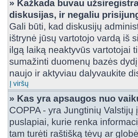
» Kažkada buvau užsiregistra
diskusijas, ir negaliu prisijun
Gali būti, kad diskusijų adminis
ištrynė jūsų vartotojo vardą iš
ilgą laiką neaktyvūs vartotojai 
sumažinti duomenų bazės dydį. J
naujo ir aktyviau dalyvaukite di
Į viršų
» Kas yra apsaugos nuo vaik
COPPA - yra Jungtinių Valstijų į
puslapiai, kurie renka informac
tam turėti raštišką tėvų ar globė