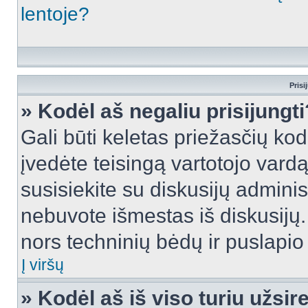
lentoje?
Prisi
» Kodėl aš negaliu prisijungti
Gali būti keletas priežasčių kodė
įvedėte teisingą vartotojo vardą i
susisiekite su diskusijų administ
nebuvote išmestas iš diskusijų. T
nors techninių bėdų ir puslapio s
Į viršų
» Kodėl aš iš viso turiu užsir