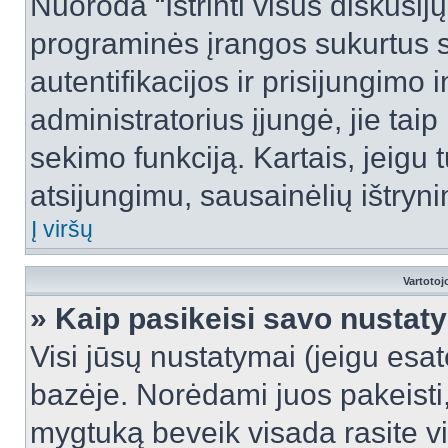
Nuoroda “Ištrinti visus diskusij
programinės įrangos sukurtus 
autentifikacijos ir prisijungimo 
administratorius įjungė, jie tai
sekimo funkciją. Kartais, jeigu 
atsijungimu, sausainėlių ištryni
Į viršų
Vartotoj
» Kaip pasikeisi savo nusta
Visi jūsų nustatymai (jeigu es
bazėje. Norėdami juos pakeisti,
mygtuką beveik visada rasite vi