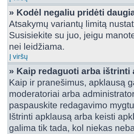
» Kodėl negaliu pridėti daug
Atsakymų variantų limitą nustat
Susisiekite su juo, jeigu manot
nei leidžiama.
Į viršų
» Kaip redaguoti arba ištrint
Kaip ir pranešimus, apklausą gal
moderatoriai arba administrato
paspauskite redagavimo mygtu
Ištrinti apklausą arba keisti a
galima tik tada, kol niekas neba