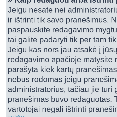
Jeigu nesate nei administratori
ir ištrinti tik savo pranešimus
paspauskite redagavimo mygtuk
tai galite padaryti tik per tam 
Jeigu kas nors jau atsakė į jūs
redagavimo apačioje matysite n
parašyta kiek kartų pranešimas
nebus rodomas jeigu pranešim
administratorius, tačiau jie turi
pranešimas buvo redaguotas. Tai
vartotojai negali ištrinti praneši