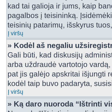
kad tai galioja ir jums, kaip ba
pagalbos į teisininką. Įsidėmėk
teisinių patarimų, išskyrus tuos,
Į viršų
» Kodėl aš negaliu užsiregist
Gali būti, kad diskusijų admini
arba uždraudė vartotojo vardą, 
pat jis galėjo apskritai išjungti 
kodėl taip buvo padaryta, susisi
Į viršų
» Ką daro nuoroda “Ištrinti v