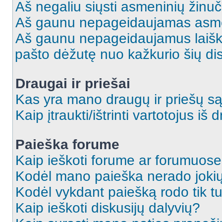
Aš negaliu siųsti asmeninių žinuč
Aš gaunu nepageidaujamas asme
Aš gaunu nepageidaujamus laiškus
pašto dėžutę nuo kažkurio šių dis
Draugai ir priešai
Kas yra mano draugų ir priešų są
Kaip įtraukti/ištrinti vartotojus i
Paieška forume
Kaip ieškoti forume ar forumuos
Kodėl mano paieška nerado jokių
Kodėl vykdant paiešką rodo tik tu
Kaip ieškoti diskusijų dalyvių?