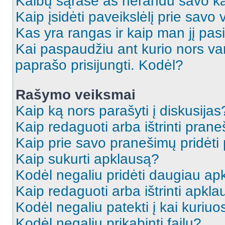
Kalbų sąraše aš nerandu savo ka
Kaip įsidėti paveikslėlį prie savo
Kas yra rangas ir kaip man jį pasi
Kai paspaudžiu ant kurio nors va
paprašo prisijungti. Kodėl?
Rašymo veiksmai
Kaip ką nors parašyti į diskusijas
Kaip redaguoti arba ištrinti pran
Kaip prie savo pranešimų pridėti
Kaip sukurti apklausą?
Kodėl negaliu pridėti daugiau a
Kaip redaguoti arba ištrinti apkl
Kodėl negaliu patekti į kai kuriu
Kodėl negaliu prikabinti failų?