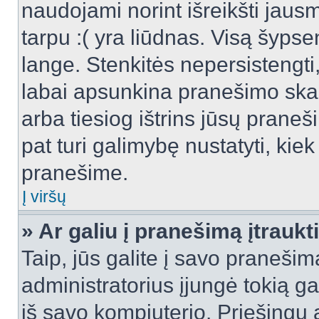
naudojami norint išreikšti jausm
tarpu :( yra liūdnas. Visą šyps
lange. Stenkitės nepersistengti
labai apsunkina pranešimo skai
arba tiesiog ištrins jūsų praneš
pat turi galimybę nustatyti, ki
pranešime.
Į viršų
» Ar galiu į pranešimą įtraukt
Taip, jūs galite į savo pranešimą
administratorius įjungė tokią gal
iš savo kompiuterio. Priešingu a