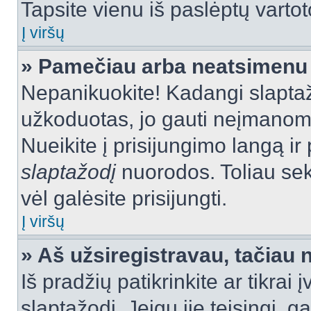
Tapsite vienu iš paslėptų vartot
Į viršų
» Pamečiau arba neatsimenu 
Nepanikuokite! Kadangi slapt
užkoduotas, jo gauti neįmanoma.
Nueikite į prisijungimo langą i
slaptažodį
nuorodos. Toliau sek
vėl galėsite prisijungti.
Į viršų
» Aš užsiregistravau, tačiau n
Iš pradžių patikrinkite ar tikrai 
slaptažodį. Jeigu jie teisingi, ga