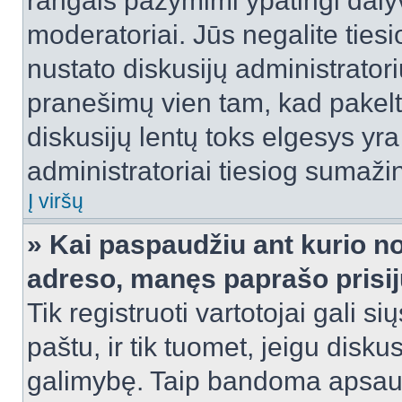
rangais pažymimi ypatingi dalyvi
moderatoriai. Jūs negalite tiesi
nustato diskusijų administrator
pranešimų vien tam, kad pake
diskusijų lentų toks elgesys yr
administratoriai tiesiog sumaži
Į viršų
» Kai paspaudžiu ant kurio no
adreso, manęs paprašo prisij
Tik registruoti vartotojai gali s
paštu, ir tik tuomet, jeigu disku
galimybę. Taip bandoma apsaugo