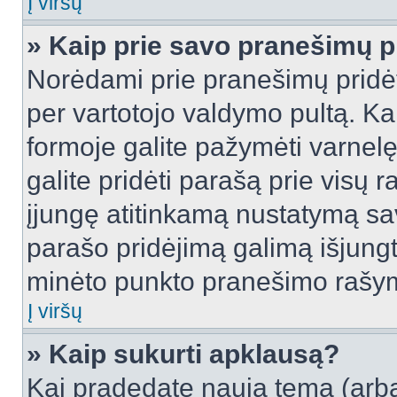
Į viršų
» Kaip prie savo pranešimų p
Norėdami prie pranešimų pridėti 
per vartotojo valdymo pultą. Ka
formoje galite pažymėti varnel
galite pridėti parašą prie visų 
įjungę atitinkamą nustatymą sa
parašo pridėjimą galimą išjung
minėto punkto pranešimo rašy
Į viršų
» Kaip sukurti apklausą?
Kai pradedate naują temą (arb