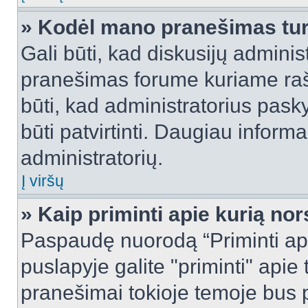
» Kodėl mano pranešimas turi
Gali būti, kad diskusijų admini
pranešimas forume kuriame rašote
būti, kad administratorius pasky
būti patvirtinti. Daugiau inform
administratorių.
Į viršų
» Kaip priminti apie kurią n
Paspaudę nuorodą “Priminti ap
puslapyje galite "priminti" apie
pranešimai tokioje temoje bus p