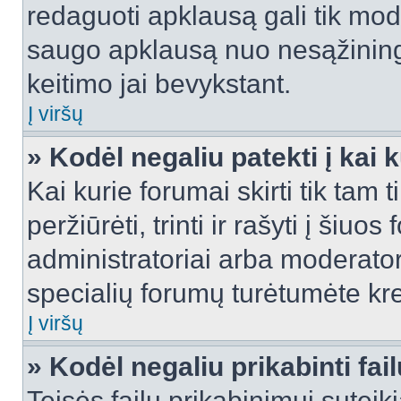
redaguoti apklausą gali tik mode
saugo apklausą nuo nesąžinin
keitimo jai bevykstant.
Į viršų
» Kodėl negaliu patekti į kai
Kai kurie forumai skirti tik tam 
peržiūrėti, trinti ir rašyti į ši
administratoriai arba moderatori
specialių forumų turėtumėte krei
Į viršų
» Kodėl negaliu prikabinti fai
Teisės failų prikabinimui sutei