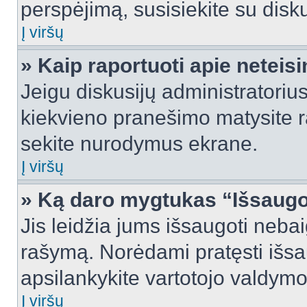
perspėjimą, susisiekite su disku
Į viršų
» Kaip raportuoti apie netei
Jeigu diskusijų administratorius
kiekvieno pranešimo matysite r
sekite nurodymus ekrane.
Į viršų
» Ką daro mygtukas “Išsaugo
Jis leidžia jums išsaugoti nebai
rašymą. Norėdami pratęsti išs
apsilankykite vartotojo valdymo
Į viršų