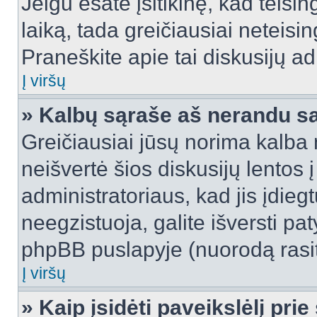
Jeigu esate įsitikinę, kad teisin
laiką, tada greičiausiai neteisi
Praneškite apie tai diskusijų ad
Į viršų
» Kalbų sąraše aš nerandu s
Greičiausiai jūsų norima kalba 
neišvertė šios diskusijų lentos 
administratoriaus, kad jis įdie
neegzistuoja, galite išversti pa
phpBB puslapyje (nuorodą rasit
Į viršų
» Kaip įsidėti paveikslėlį pri