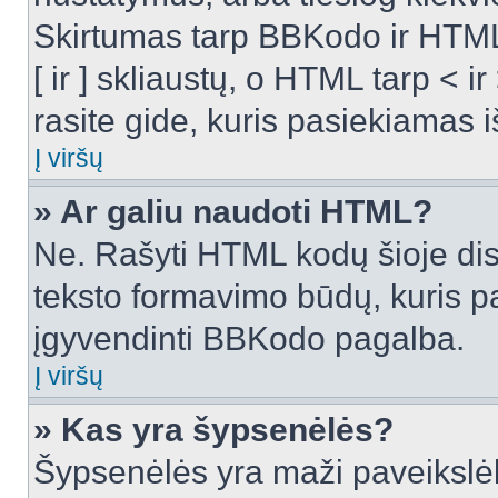
Skirtumas tarp BBKodo ir HTML
[ ir ] skliaustų, o HTML tarp <
rasite gide, kuris pasiekiamas
Į viršų
» Ar galiu naudoti HTML?
Ne. Rašyti HTML kodų šioje dis
teksto formavimo būdų, kuris 
įgyvendinti BBKodo pagalba.
Į viršų
» Kas yra šypsenėlės?
Šypsenėlės yra maži paveikslėl