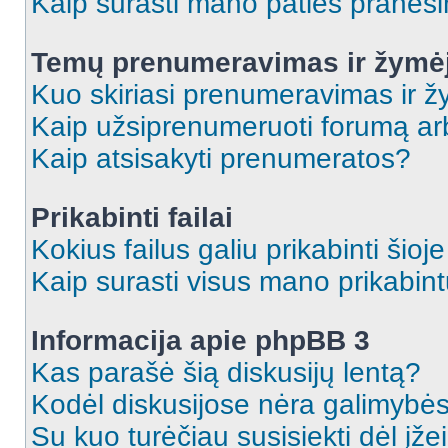
Kaip surasti mano paties praneš
Temų prenumeravimas ir žymė
Kuo skiriasi prenumeravimas ir 
Kaip užsiprenumeruoti forumą a
Kaip atsisakyti prenumeratos?
Prikabinti failai
Kokius failus galiu prikabinti šioj
Kaip surasti visus mano prikabint
Informacija apie phpBB 3
Kas parašė šią diskusijų lentą?
Kodėl diskusijose nėra galimybė
Su kuo turėčiau susisiekti dėl įže