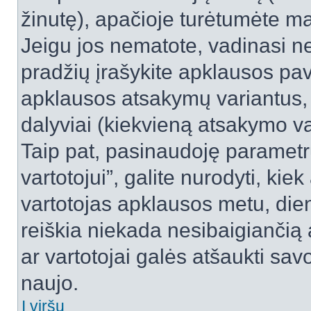
žinutę), apačioje turėtumėte ma
Jeigu jos nematote, vadinasi net
pradžių įrašykite apklausos pav
apklausos atsakymų variantus,
dalyviai (kiekvieną atsakymo var
Taip pat, pasinaudoję parametr
vartotojui”, galite nurodyti, kie
vartotojas apklausos metu, dien
reiškia niekada nesibaigiančią a
ar vartotojai galės atšaukti sav
naujo.
Į viršų