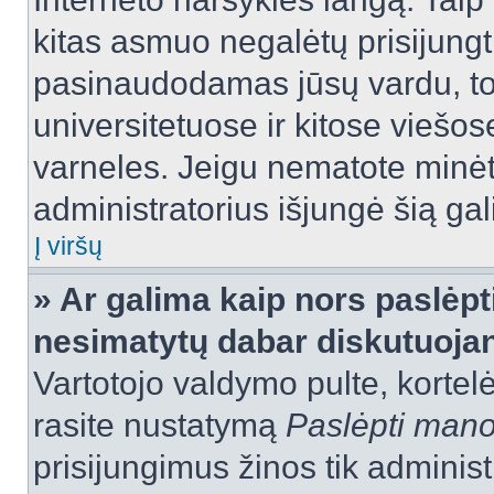
kitas asmuo negalėtų prisijungt
pasinaudodamas jūsų vardu, tod
universitetuose ir kitose viešo
varneles. Jeigu nematote minėt
administratorius išjungė šią ga
Į viršų
» Ar galima kaip nors paslėpt
nesimatytų dabar diskutuojan
Vartotojo valdymo pulte, kortelė
rasite nustatymą
Paslėpti man
prisijungimus žinos tik administr