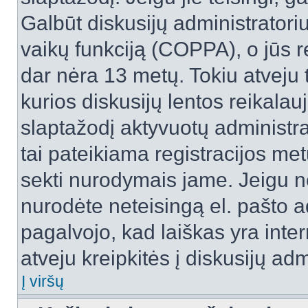
Galbūt diskusijų administrator
vaikų funkciją (COPPA), o jūs r
dar nėra 13 metų. Tokiu atveju 
kurios diskusijų lentos reikalauj
slaptažodį aktyvuotų administra
tai pateikiama registracijos metu.
sekti nurodymais jame. Jeigu ne
nurodėte neteisingą el. pašto 
pagalvojo, kad laiškas yra inte
atveju kreipkitės į diskusijų adm
Į viršų