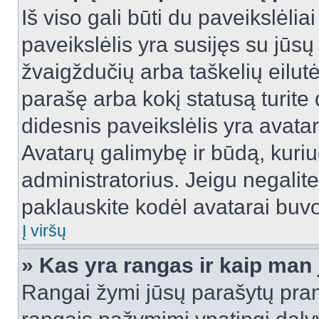
Iš viso gali būti du paveikslėlia
paveikslėlis yra susijęs su jūs
žvaigždučių arba taškelių eilutė
parašę arba kokį statusą turite 
didesnis paveikslėlis yra avata
Avatarų galimybę ir būdą, kuriuo
administratorius. Jeigu negalite 
paklauskite kodėl avatarai buvo 
Į viršų
» Kas yra rangas ir kaip man j
Rangai žymi jūsų parašytų prane