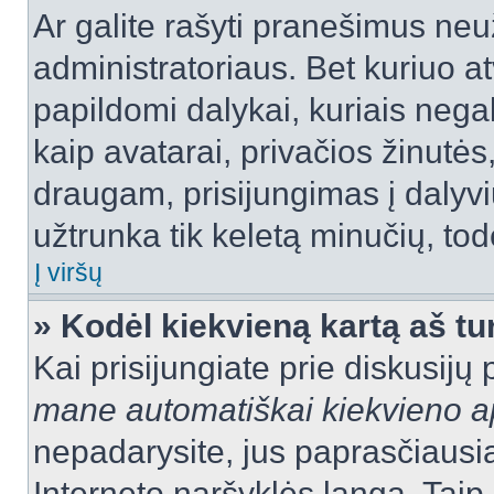
Ar galite rašyti pranešimus neu
administratoriaus. Bet kuriuo a
papildomi dalykai, kuriais negal
kaip avatarai, privačios žinutės
draugam, prisijungimas į dalyvių
užtrunka tik keletą minučių, todė
Į viršų
» Kodėl kiekvieną kartą aš tur
Kai prisijungiate prie diskusijų
mane automatiškai kiekvieno 
nepadarysite, jus paprasčiausiai
Interneto naršyklės langą. Ta