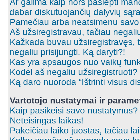
Ar galima kaip nors paslėpti man
dabar diskutuojančių dalyvių sąr
Pamečiau arba neatsimenu savo 
Aš užsiregistravau, tačiau negaliu 
Kažkada buvau užsiregistravęs, ta
negaliu prisijungti. Ką daryti?!
Kas yra apsaugos nuo vaikų fun
Kodėl aš negaliu užsiregistruoti?
Ką daro nuoroda “Ištrinti visus di
Vartotojo nustatymai ir parame
Kaip pasikeisi savo nustatymus?
Neteisingas laikas!
Pakeičiau laiko juostas, tačiau lai