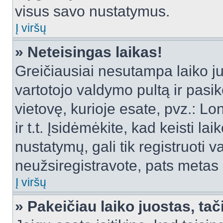
visus savo nustatymus.
Į viršų
» Neteisingas laikas!
Greičiausiai nesutampa laiko juo
vartotojo valdymo pultą ir pasike
vietovę, kurioje esate, pvz.: L
ir t.t. Įsidėmėkite, kad keisti lai
nustatymų, gali tik registruoti va
neužsiregistravote, pats metas b
Į viršų
» Pakeičiau laiko juostas, tač