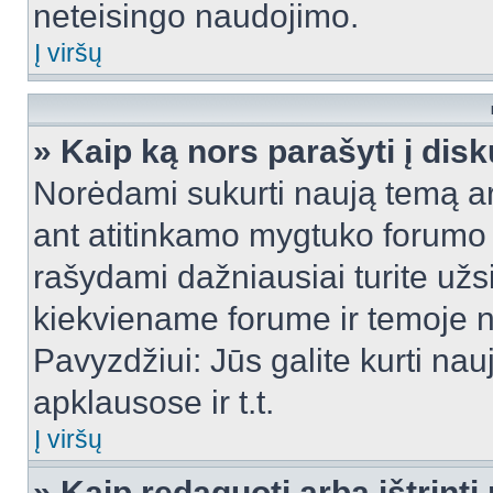
neteisingo naudojimo.
Į viršų
» Kaip ką nors parašyti į dis
Norėdami sukurti naują temą a
ant atitinkamo mygtuko forumo 
rašydami dažniausiai turite užsi
kiekviename forume ir temoje 
Pavyzdžiui: Jūs galite kurti nau
apklausose ir t.t.
Į viršų
» Kaip redaguoti arba ištrint