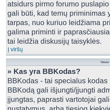
atsidurs pirmo forumo puslapio
gali būti, kad temų priminimas 
tarpas, nuo kuriuo leidžiama pr
galima priminti ir paprasčiausiai 
tai leidžia diskusijų taisyklės.
Į viršų
Teksto 
» Kas yra BBKodas?
BBKodas - tai specialus kodas 
BBKodą gali išjungti/įjungti ad
įjungtas, paprasti vartotojai gali 
nustatymus, arba tiesiog kiek