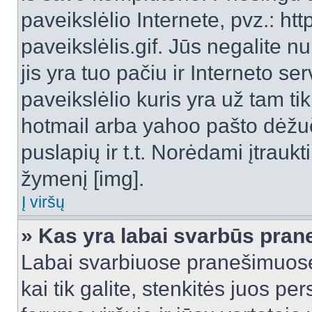
paveikslėlio Internete, pvz.: 
paveikslėlis.gif. Jūs negalite n
jis yra tuo pačiu ir Interneto ser
paveikslėlio kuris yra už tam ti
hotmail arba yahoo pašto dėžu
puslapių ir t.t. Norėdami įtrau
žymenį [img].
Į viršų
» Kas yra labai svarbūs pran
Labai svarbiuose pranešimuose
kai tik galite, stenkitės juos pe