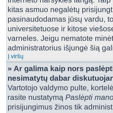
kitas asmuo negalėtų prisijungt
pasinaudodamas jūsų vardu, tod
universitetuose ir kitose viešo
varneles. Jeigu nematote minėt
administratorius išjungė šią ga
Į viršų
» Ar galima kaip nors paslėpt
nesimatytų dabar diskutuojan
Vartotojo valdymo pulte, kortelė
rasite nustatymą
Paslėpti man
prisijungimus žinos tik administr