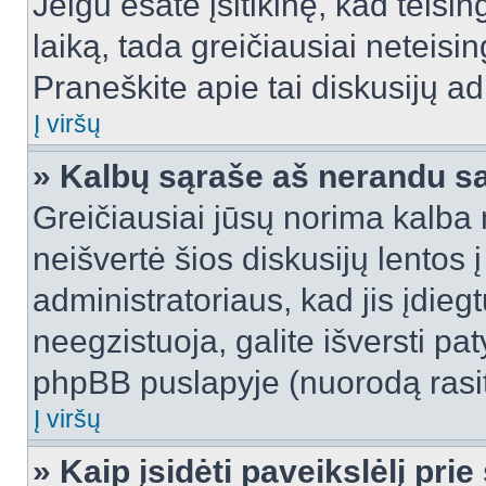
Jeigu esate įsitikinę, kad teisin
laiką, tada greičiausiai neteisi
Praneškite apie tai diskusijų ad
Į viršų
» Kalbų sąraše aš nerandu s
Greičiausiai jūsų norima kalba 
neišvertė šios diskusijų lentos 
administratoriaus, kad jis įdie
neegzistuoja, galite išversti pa
phpBB puslapyje (nuorodą rasit
Į viršų
» Kaip įsidėti paveikslėlį pri