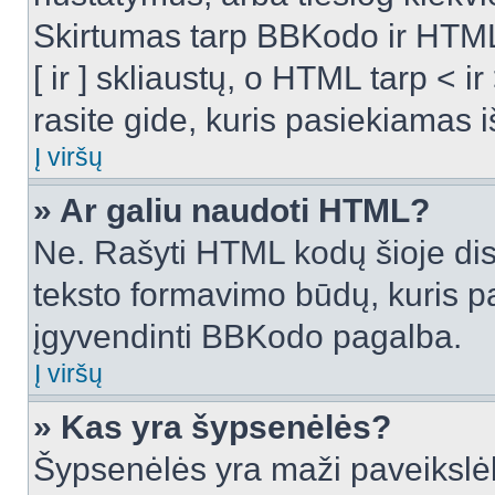
Skirtumas tarp BBKodo ir HTML
[ ir ] skliaustų, o HTML tarp <
rasite gide, kuris pasiekiamas
Į viršų
» Ar galiu naudoti HTML?
Ne. Rašyti HTML kodų šioje dis
teksto formavimo būdų, kuris 
įgyvendinti BBKodo pagalba.
Į viršų
» Kas yra šypsenėlės?
Šypsenėlės yra maži paveikslėl