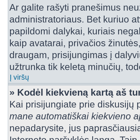
Ar galite rašyti pranešimus neu
administratoriaus. Bet kuriuo a
papildomi dalykai, kuriais negal
kaip avatarai, privačios žinutės
draugam, prisijungimas į dalyvių
užtrunka tik keletą minučių, todė
Į viršų
» Kodėl kiekvieną kartą aš tur
Kai prisijungiate prie diskusijų
mane automatiškai kiekvieno 
nepadarysite, jus paprasčiausiai
Interneto naršyklės langą. Ta