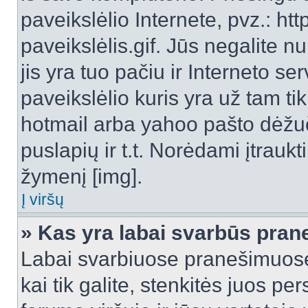
paveikslėlio Internete, pvz.: 
paveikslėlis.gif. Jūs negalite n
jis yra tuo pačiu ir Interneto ser
paveikslėlio kuris yra už tam ti
hotmail arba yahoo pašto dėžu
puslapių ir t.t. Norėdami įtrau
žymenį [img].
Į viršų
» Kas yra labai svarbūs pran
Labai svarbiuose pranešimuose
kai tik galite, stenkitės juos pe