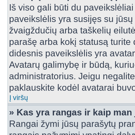
Iš viso gali būti du paveikslėlia
paveikslėlis yra susijęs su jūs
žvaigždučių arba taškelių eilutė
parašę arba kokį statusą turite 
didesnis paveikslėlis yra avata
Avatarų galimybę ir būdą, kuriuo
administratorius. Jeigu negalite 
paklauskite kodėl avatarai buvo 
Į viršų
» Kas yra rangas ir kaip man j
Rangai žymi jūsų parašytų prane