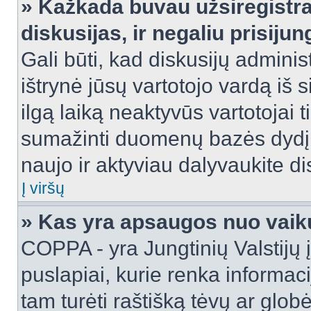
» Kažkada buvau užsiregistra
diskusijas, ir negaliu prisijun
Gali būti, kad diskusijų adminis
ištrynė jūsų vartotojo vardą iš
ilgą laiką neaktyvūs vartotojai 
sumažinti duomenų bazės dydį. J
naujo ir aktyviau dalyvaukite di
Į viršų
» Kas yra apsaugos nuo vaik
COPPA - yra Jungtinių Valstijų į
puslapiai, kurie renka informac
tam turėti raštišką tėvų ar globė