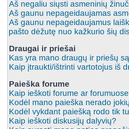
Aš negaliu siųsti asmeninių žinuč
Aš gaunu nepageidaujamas asme
Aš gaunu nepageidaujamus laiškus
pašto dėžutę nuo kažkurio šių dis
Draugai ir priešai
Kas yra mano draugų ir priešų są
Kaip įtraukti/ištrinti vartotojus i
Paieška forume
Kaip ieškoti forume ar forumuos
Kodėl mano paieška nerado jokių
Kodėl vykdant paiešką rodo tik tu
Kaip ieškoti diskusijų dalyvių?