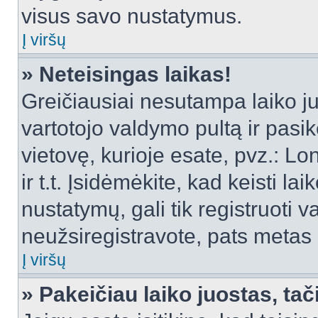
visus savo nustatymus.
Į viršų
» Neteisingas laikas!
Greičiausiai nesutampa laiko juo
vartotojo valdymo pultą ir pasike
vietovę, kurioje esate, pvz.: L
ir t.t. Įsidėmėkite, kad keisti lai
nustatymų, gali tik registruoti va
neužsiregistravote, pats metas b
Į viršų
» Pakeičiau laiko juostas, tač