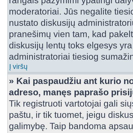
rangais pažymimi ypatingi dalyvi
moderatoriai. Jūs negalite tiesi
nustato diskusijų administrator
pranešimų vien tam, kad pake
diskusijų lentų toks elgesys yr
administratoriai tiesiog sumaži
Į viršų
» Kai paspaudžiu ant kurio no
adreso, manęs paprašo prisij
Tik registruoti vartotojai gali s
paštu, ir tik tuomet, jeigu disku
galimybę. Taip bandoma apsaugo