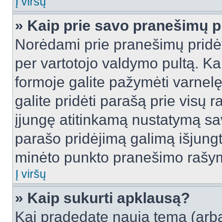
Į viršų
» Kaip prie savo pranešimų p
Norėdami prie pranešimų pridėti 
per vartotojo valdymo pultą. Ka
formoje galite pažymėti varnel
galite pridėti parašą prie visų 
įjungę atitinkamą nustatymą sa
parašo pridėjimą galimą išjung
minėto punkto pranešimo rašy
Į viršų
» Kaip sukurti apklausą?
Kai pradedate naują temą (arb