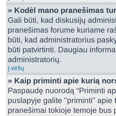
» Kodėl mano pranešimas turi
Gali būti, kad diskusijų admini
pranešimas forume kuriame rašote
būti, kad administratorius pasky
būti patvirtinti. Daugiau inform
administratorių.
Į viršų
» Kaip priminti apie kurią n
Paspaudę nuorodą “Priminti ap
puslapyje galite "priminti" apie
pranešimai tokioje temoje bus p