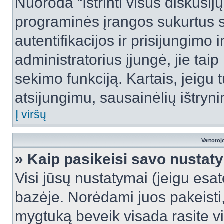
Nuoroda “Ištrinti visus diskusij
programinės įrangos sukurtus 
autentifikacijos ir prisijungimo 
administratorius įjungė, jie tai
sekimo funkciją. Kartais, jeigu 
atsijungimu, sausainėlių ištryni
Į viršų
Vartotoj
» Kaip pasikeisi savo nusta
Visi jūsų nustatymai (jeigu es
bazėje. Norėdami juos pakeisti,
mygtuką beveik visada rasite vi