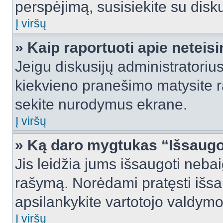
perspėjimą, susisiekite su disku
Į viršų
» Kaip raportuoti apie netei
Jeigu diskusijų administratorius
kiekvieno pranešimo matysite r
sekite nurodymus ekrane.
Į viršų
» Ką daro mygtukas “Išsaugo
Jis leidžia jums išsaugoti nebai
rašymą. Norėdami pratęsti išs
apsilankykite vartotojo valdymo
Į viršų