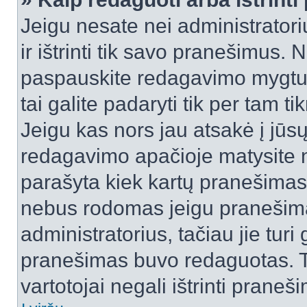
Jeigu nesate nei administratori
ir ištrinti tik savo pranešimus
paspauskite redagavimo mygtuk
tai galite padaryti tik per tam 
Jeigu kas nors jau atsakė į jūs
redagavimo apačioje matysite n
parašyta kiek kartų pranešimas
nebus rodomas jeigu pranešim
administratorius, tačiau jie turi
pranešimas buvo redaguotas. Tai
vartotojai negali ištrinti praneši