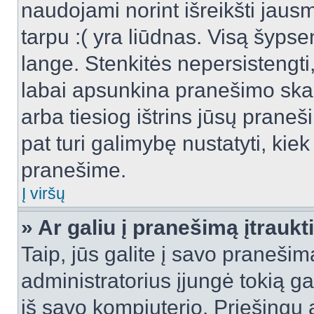
naudojami norint išreikšti jausm
tarpu :( yra liūdnas. Visą šyps
lange. Stenkitės nepersistengti
labai apsunkina pranešimo skai
arba tiesiog ištrins jūsų praneš
pat turi galimybę nustatyti, ki
pranešime.
Į viršų
» Ar galiu į pranešimą įtraukt
Taip, jūs galite į savo pranešimą
administratorius įjungė tokią gal
iš savo kompiuterio. Priešingu a