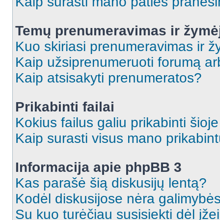
Kaip surasti mano paties praneš
Temų prenumeravimas ir žymė
Kuo skiriasi prenumeravimas ir 
Kaip užsiprenumeruoti forumą a
Kaip atsisakyti prenumeratos?
Prikabinti failai
Kokius failus galiu prikabinti šioj
Kaip surasti visus mano prikabint
Informacija apie phpBB 3
Kas parašė šią diskusijų lentą?
Kodėl diskusijose nėra galimybė
Su kuo turėčiau susisiekti dėl įže