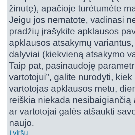
žinutę), apačioje turėtumėte ma
Jeigu jos nematote, vadinasi net
pradžių įrašykite apklausos pav
apklausos atsakymų variantus,
dalyviai (kiekvieną atsakymo var
Taip pat, pasinaudoję parametr
vartotojui”, galite nurodyti, kie
vartotojas apklausos metu, dien
reiškia niekada nesibaigiančią a
ar vartotojai galės atšaukti sav
naujo.
Į viršų