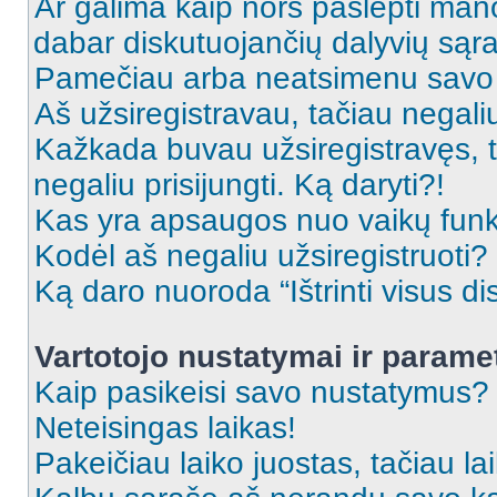
Ar galima kaip nors paslėpti man
dabar diskutuojančių dalyvių sąr
Pamečiau arba neatsimenu savo 
Aš užsiregistravau, tačiau negaliu 
Kažkada buvau užsiregistravęs, ta
negaliu prisijungti. Ką daryti?!
Kas yra apsaugos nuo vaikų fun
Kodėl aš negaliu užsiregistruoti?
Ką daro nuoroda “Ištrinti visus di
Vartotojo nustatymai ir parame
Kaip pasikeisi savo nustatymus?
Neteisingas laikas!
Pakeičiau laiko juostas, tačiau lai