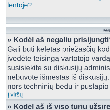
lentoje?
Prisi
» Kodėl aš negaliu prisijungti
Gali būti keletas priežasčių kodė
įvedėte teisingą vartotojo vardą i
susisiekite su diskusijų administ
nebuvote išmestas iš diskusijų. T
nors techninių bėdų ir puslapio s
Į viršų
» Kodėl aš iš viso turiu užsir