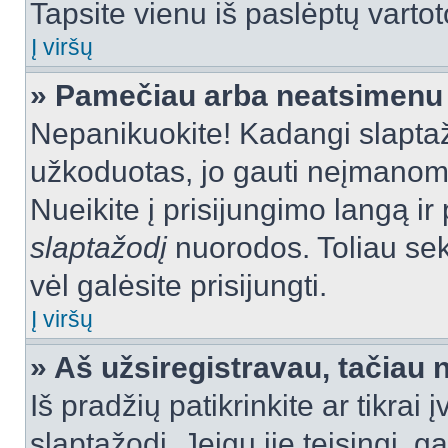
Tapsite vienu iš paslėptų vartot
Į viršų
» Pamečiau arba neatsimenu 
Nepanikuokite! Kadangi slapt
užkoduotas, jo gauti neįmanoma.
Nueikite į prisijungimo langą i
slaptažodį
nuorodos. Toliau sek
vėl galėsite prisijungti.
Į viršų
» Aš užsiregistravau, tačiau n
Iš pradžių patikrinkite ar tikrai 
slaptažodį. Jeigu jie teisingi, ga