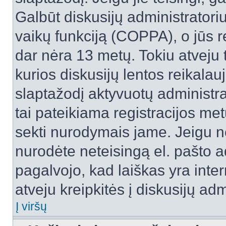
Galbūt diskusijų administrator
vaikų funkciją (COPPA), o jūs r
dar nėra 13 metų. Tokiu atveju 
kurios diskusijų lentos reikalauj
slaptažodį aktyvuotų administra
tai pateikiama registracijos metu.
sekti nurodymais jame. Jeigu ne
nurodėte neteisingą el. pašto 
pagalvojo, kad laiškas yra inte
atveju kreipkitės į diskusijų adm
Į viršų