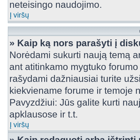
neteisingo naudojimo.
Į viršų
» Kaip ką nors parašyti į dis
Norėdami sukurti naują temą a
ant atitinkamo mygtuko forumo 
rašydami dažniausiai turite užsi
kiekviename forume ir temoje 
Pavyzdžiui: Jūs galite kurti nau
apklausose ir t.t.
Į viršų
» Kaip redaguoti arba ištrint