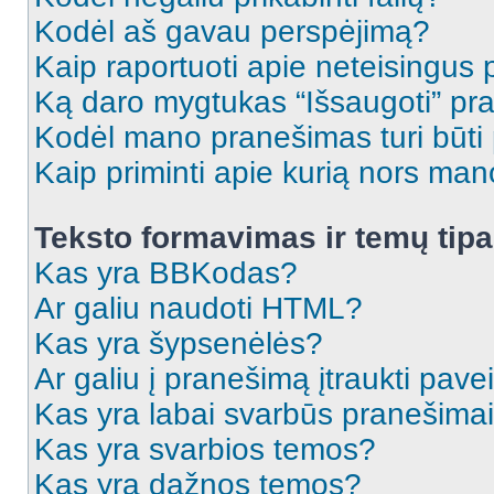
Kodėl aš gavau perspėjimą?
Kaip raportuoti apie neteisingus
Ką daro mygtukas “Išsaugoti” p
Kodėl mano pranešimas turi būti p
Kaip priminti apie kurią nors ma
Teksto formavimas ir temų tipa
Kas yra BBKodas?
Ar galiu naudoti HTML?
Kas yra šypsenėlės?
Ar galiu į pranešimą įtraukti pavei
Kas yra labai svarbūs pranešima
Kas yra svarbios temos?
Kas yra dažnos temos?