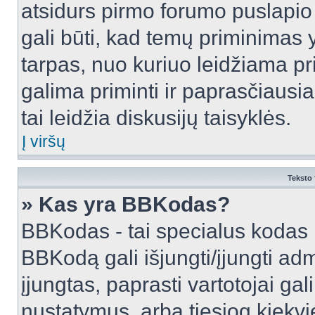
atsidurs pirmo forumo puslapio
gali būti, kad temų priminimas 
tarpas, nuo kuriuo leidžiama pr
galima priminti ir paprasčiausiai 
tai leidžia diskusijų taisyklės.
Į viršų
Teksto 
» Kas yra BBKodas?
BBKodas - tai specialus kodas 
BBKodą gali išjungti/įjungti ad
įjungtas, paprasti vartotojai gali 
nustatymus, arba tiesiog kiek