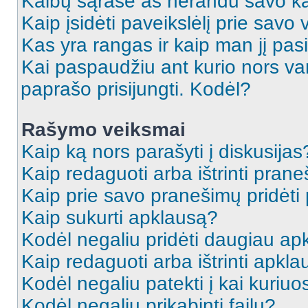
Kalbų sąraše aš nerandu savo ka
Kaip įsidėti paveikslėlį prie savo
Kas yra rangas ir kaip man jį pasi
Kai paspaudžiu ant kurio nors va
paprašo prisijungti. Kodėl?
Rašymo veiksmai
Kaip ką nors parašyti į diskusijas
Kaip redaguoti arba ištrinti pran
Kaip prie savo pranešimų pridėti
Kaip sukurti apklausą?
Kodėl negaliu pridėti daugiau a
Kaip redaguoti arba ištrinti apkl
Kodėl negaliu patekti į kai kuriu
Kodėl negaliu prikabinti failų?