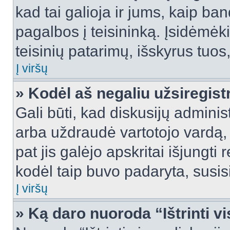
kad tai galioja ir jums, kaip ba
pagalbos į teisininką. Įsidėmėk
teisinių patarimų, išskyrus tuos,
Į viršų
» Kodėl aš negaliu užsiregist
Gali būti, kad diskusijų admini
arba uždraudė vartotojo vardą, 
pat jis galėjo apskritai išjungti 
kodėl taip buvo padaryta, susisi
Į viršų
» Ką daro nuoroda “Ištrinti v