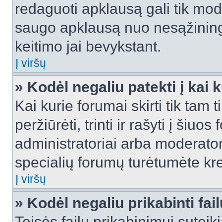
redaguoti apklausą gali tik mode
saugo apklausą nuo nesąžinin
keitimo jai bevykstant.
Į viršų
» Kodėl negaliu patekti į kai
Kai kurie forumai skirti tik tam 
peržiūrėti, trinti ir rašyti į ši
administratoriai arba moderatori
specialių forumų turėtumėte krei
Į viršų
» Kodėl negaliu prikabinti fai
Teisės failų prikabinimui sutei