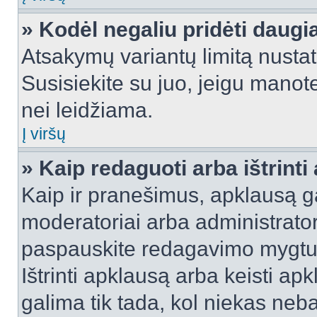
» Kodėl negaliu pridėti daug
Atsakymų variantų limitą nustat
Susisiekite su juo, jeigu manot
nei leidžiama.
Į viršų
» Kaip redaguoti arba ištrint
Kaip ir pranešimus, apklausą gal
moderatoriai arba administrato
paspauskite redagavimo mygtu
Ištrinti apklausą arba keisti a
galima tik tada, kol niekas neba