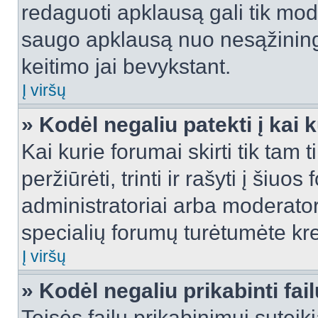
redaguoti apklausą gali tik mode
saugo apklausą nuo nesąžinin
keitimo jai bevykstant.
Į viršų
» Kodėl negaliu patekti į kai
Kai kurie forumai skirti tik tam 
peržiūrėti, trinti ir rašyti į ši
administratoriai arba moderatori
specialių forumų turėtumėte krei
Į viršų
» Kodėl negaliu prikabinti fai
Teisės failų prikabinimui sutei