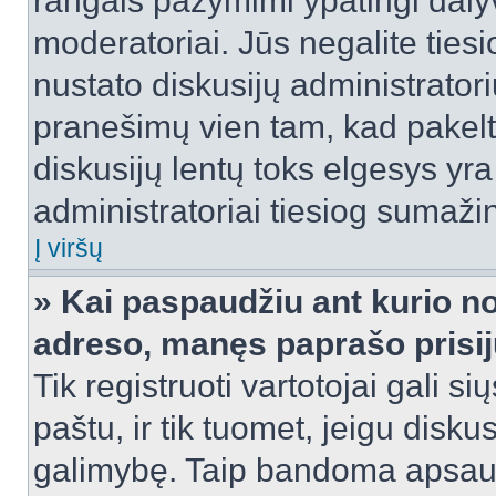
rangais pažymimi ypatingi dalyvi
moderatoriai. Jūs negalite tiesi
nustato diskusijų administrator
pranešimų vien tam, kad pake
diskusijų lentų toks elgesys yr
administratoriai tiesiog sumaži
Į viršų
» Kai paspaudžiu ant kurio no
adreso, manęs paprašo prisij
Tik registruoti vartotojai gali s
paštu, ir tik tuomet, jeigu disku
galimybę. Taip bandoma apsaugo