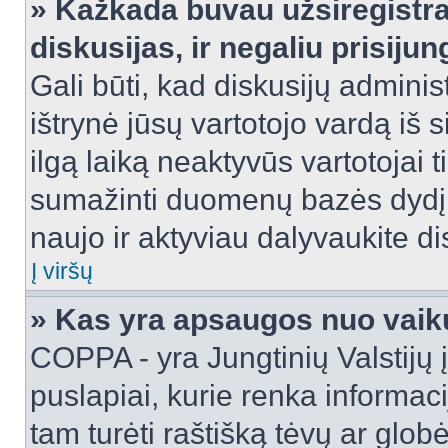
» Kažkada buvau užsiregistra
diskusijas, ir negaliu prisijun
Gali būti, kad diskusijų adminis
ištrynė jūsų vartotojo vardą iš
ilgą laiką neaktyvūs vartotojai 
sumažinti duomenų bazės dydį. J
naujo ir aktyviau dalyvaukite di
Į viršų
» Kas yra apsaugos nuo vaik
COPPA - yra Jungtinių Valstijų į
puslapiai, kurie renka informac
tam turėti raštišką tėvų ar globė