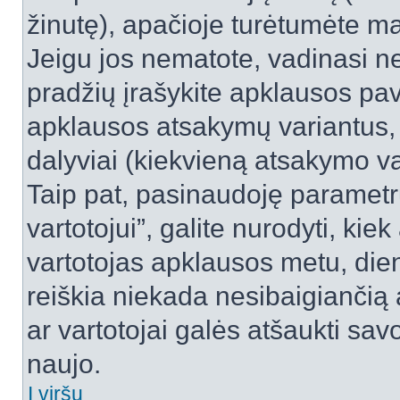
žinutę), apačioje turėtumėte ma
Jeigu jos nematote, vadinasi net
pradžių įrašykite apklausos pav
apklausos atsakymų variantus,
dalyviai (kiekvieną atsakymo var
Taip pat, pasinaudoję parametr
vartotojui”, galite nurodyti, kie
vartotojas apklausos metu, dien
reiškia niekada nesibaigiančią a
ar vartotojai galės atšaukti sav
naujo.
Į viršų