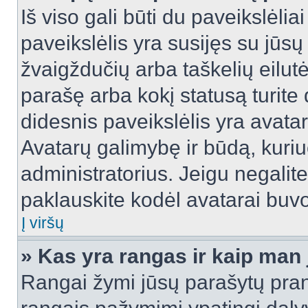
Iš viso gali būti du paveikslėlia
paveikslėlis yra susijęs su jūs
žvaigždučių arba taškelių eilutė
parašę arba kokį statusą turite 
didesnis paveikslėlis yra avata
Avatarų galimybę ir būdą, kuriuo
administratorius. Jeigu negalite 
paklauskite kodėl avatarai buvo 
Į viršų
» Kas yra rangas ir kaip man j
Rangai žymi jūsų parašytų prane