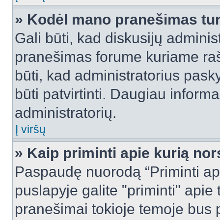
» Kodėl mano pranešimas turi
Gali būti, kad diskusijų admini
pranešimas forume kuriame rašote
būti, kad administratorius pasky
būti patvirtinti. Daugiau inform
administratorių.
Į viršų
» Kaip priminti apie kurią n
Paspaudę nuorodą “Priminti ap
puslapyje galite "priminti" apie
pranešimai tokioje temoje bus p