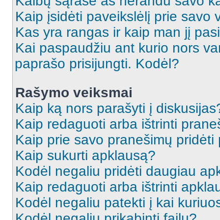
Kalbų sąraše aš nerandu savo ka
Kaip įsidėti paveikslėlį prie savo
Kas yra rangas ir kaip man jį pasi
Kai paspaudžiu ant kurio nors va
paprašo prisijungti. Kodėl?
Rašymo veiksmai
Kaip ką nors parašyti į diskusijas
Kaip redaguoti arba ištrinti pran
Kaip prie savo pranešimų pridėti
Kaip sukurti apklausą?
Kodėl negaliu pridėti daugiau a
Kaip redaguoti arba ištrinti apkl
Kodėl negaliu patekti į kai kuriu
Kodėl negaliu prikabinti failų?