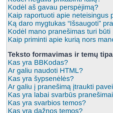
Kodėl aš gavau perspėjimą?
Kaip raportuoti apie neteisingus
Ką daro mygtukas “Išsaugoti” p
Kodėl mano pranešimas turi būti p
Kaip priminti apie kurią nors ma
Teksto formavimas ir temų tipa
Kas yra BBKodas?
Ar galiu naudoti HTML?
Kas yra šypsenėlės?
Ar galiu į pranešimą įtraukti pavei
Kas yra labai svarbūs pranešima
Kas yra svarbios temos?
Kas yra dažnos temos?