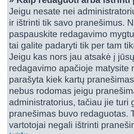
Jeigu nesate nei administratori
ir ištrinti tik savo pranešimus
paspauskite redagavimo mygtuk
tai galite padaryti tik per tam 
Jeigu kas nors jau atsakė į jūs
redagavimo apačioje matysite n
parašyta kiek kartų pranešimas
nebus rodomas jeigu pranešim
administratorius, tačiau jie turi
pranešimas buvo redaguotas. Tai
vartotojai negali ištrinti praneši