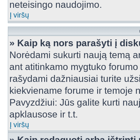
neteisingo naudojimo.
Į viršų
» Kaip ką nors parašyti į dis
Norėdami sukurti naują temą a
ant atitinkamo mygtuko forumo 
rašydami dažniausiai turite užsi
kiekviename forume ir temoje 
Pavyzdžiui: Jūs galite kurti nau
apklausose ir t.t.
Į viršų
» Kaip redaguoti arba ištrint