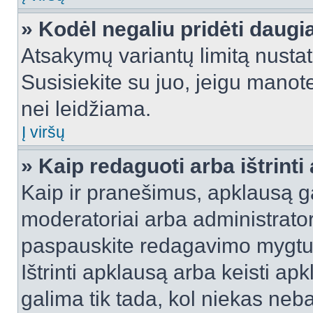
» Kodėl negaliu pridėti daug
Atsakymų variantų limitą nustat
Susisiekite su juo, jeigu manot
nei leidžiama.
Į viršų
» Kaip redaguoti arba ištrint
Kaip ir pranešimus, apklausą gal
moderatoriai arba administrato
paspauskite redagavimo mygtu
Ištrinti apklausą arba keisti a
galima tik tada, kol niekas neba