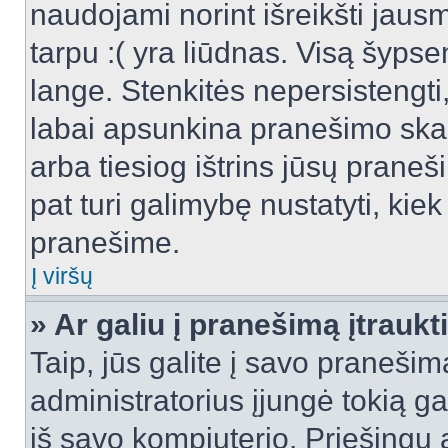
naudojami norint išreikšti jausm
tarpu :( yra liūdnas. Visą šyps
lange. Stenkitės nepersistengti
labai apsunkina pranešimo skai
arba tiesiog ištrins jūsų praneš
pat turi galimybę nustatyti, ki
pranešime.
Į viršų
» Ar galiu į pranešimą įtraukt
Taip, jūs galite į savo pranešimą
administratorius įjungė tokią gal
iš savo kompiuterio. Priešingu a