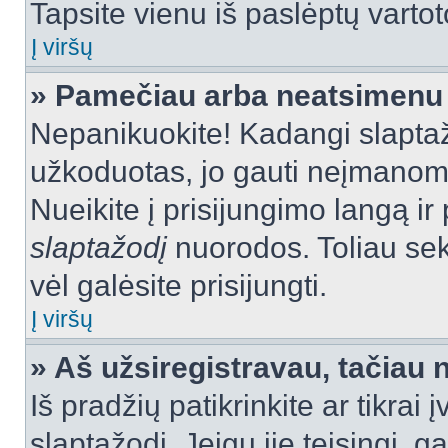
Tapsite vienu iš paslėptų vartot
Į viršų
» Pamečiau arba neatsimenu 
Nepanikuokite! Kadangi slapt
užkoduotas, jo gauti neįmanoma.
Nueikite į prisijungimo langą i
slaptažodį
nuorodos. Toliau sek
vėl galėsite prisijungti.
Į viršų
» Aš užsiregistravau, tačiau n
Iš pradžių patikrinkite ar tikrai 
slaptažodį. Jeigu jie teisingi, ga