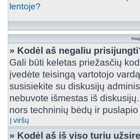
lentoje?
Prisi
» Kodėl aš negaliu prisijungti
Gali būti keletas priežasčių kodė
įvedėte teisingą vartotojo vardą i
susisiekite su diskusijų administ
nebuvote išmestas iš diskusijų. T
nors techninių bėdų ir puslapio s
Į viršų
» Kodėl aš iš viso turiu užsir