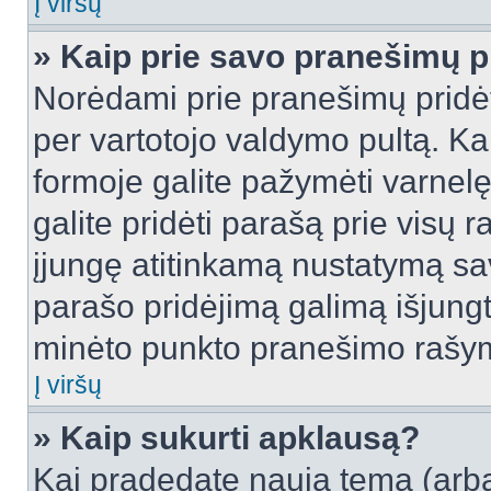
Į viršų
» Kaip prie savo pranešimų p
Norėdami prie pranešimų pridėti 
per vartotojo valdymo pultą. Ka
formoje galite pažymėti varnel
galite pridėti parašą prie visų 
įjungę atitinkamą nustatymą sa
parašo pridėjimą galimą išjung
minėto punkto pranešimo rašy
Į viršų
» Kaip sukurti apklausą?
Kai pradedate naują temą (arb