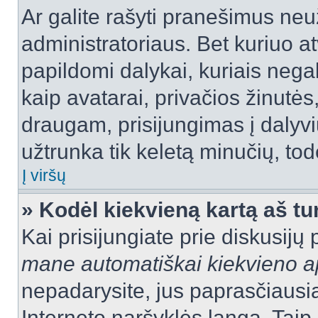
Ar galite rašyti pranešimus neu
administratoriaus. Bet kuriuo a
papildomi dalykai, kuriais negal
kaip avatarai, privačios žinutės
draugam, prisijungimas į dalyvių
užtrunka tik keletą minučių, todė
Į viršų
» Kodėl kiekvieną kartą aš tur
Kai prisijungiate prie diskusijų
mane automatiškai kiekvieno 
nepadarysite, jus paprasčiausiai
Interneto naršyklės langą. Ta