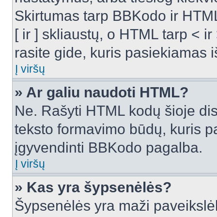
Skirtumas tarp BBKodo ir HTML
[ ir ] skliaustų, o HTML tarp <
rasite gide, kuris pasiekiamas
Į viršų
» Ar galiu naudoti HTML?
Ne. Rašyti HTML kodų šioje dis
teksto formavimo būdų, kuris 
įgyvendinti BBKodo pagalba.
Į viršų
» Kas yra šypsenėlės?
Šypsenėlės yra maži paveikslėl