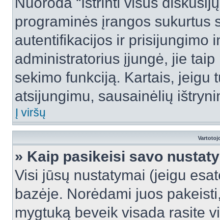
Nuoroda “Ištrinti visus diskusij
programinės įrangos sukurtus 
autentifikacijos ir prisijungimo 
administratorius įjungė, jie tai
sekimo funkciją. Kartais, jeigu 
atsijungimu, sausainėlių ištryni
Į viršų
Vartotoj
» Kaip pasikeisi savo nusta
Visi jūsų nustatymai (jeigu es
bazėje. Norėdami juos pakeisti,
mygtuką beveik visada rasite vi