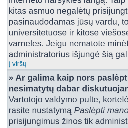
kitas asmuo negalėtų prisijungt
pasinaudodamas jūsų vardu, tod
universitetuose ir kitose viešo
varneles. Jeigu nematote minėt
administratorius išjungė šią ga
Į viršų
» Ar galima kaip nors paslėpt
nesimatytų dabar diskutuojan
Vartotojo valdymo pulte, kortelė
rasite nustatymą
Paslėpti man
prisijungimus žinos tik administr