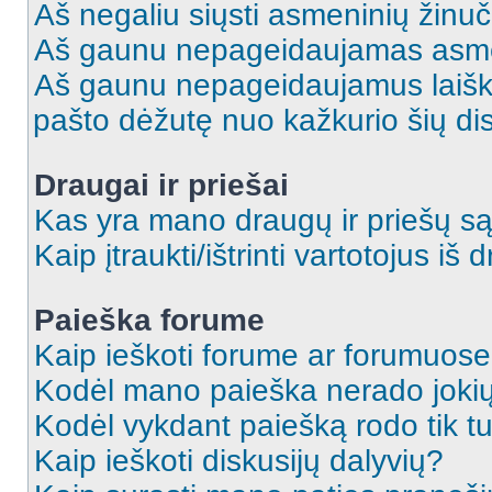
Aš negaliu siųsti asmeninių žinuč
Aš gaunu nepageidaujamas asme
Aš gaunu nepageidaujamus laiškus
pašto dėžutę nuo kažkurio šių dis
Draugai ir priešai
Kas yra mano draugų ir priešų są
Kaip įtraukti/ištrinti vartotojus i
Paieška forume
Kaip ieškoti forume ar forumuos
Kodėl mano paieška nerado jokių
Kodėl vykdant paiešką rodo tik tu
Kaip ieškoti diskusijų dalyvių?