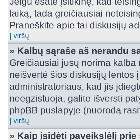
Jeigu esate įsitikinę, kad teisin
laiką, tada greičiausiai neteisi
Praneškite apie tai diskusijų ad
Į viršų
» Kalbų sąraše aš nerandu s
Greičiausiai jūsų norima kalba 
neišvertė šios diskusijų lentos 
administratoriaus, kad jis įdie
neegzistuoja, galite išversti pa
phpBB puslapyje (nuorodą rasit
Į viršų
» Kaip įsidėti paveikslėlį pri