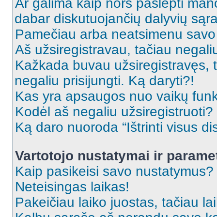
Ar galima kaip nors paslėpti man
dabar diskutuojančių dalyvių sąr
Pamečiau arba neatsimenu savo 
Aš užsiregistravau, tačiau negaliu 
Kažkada buvau užsiregistravęs, ta
negaliu prisijungti. Ką daryti?!
Kas yra apsaugos nuo vaikų fun
Kodėl aš negaliu užsiregistruoti?
Ką daro nuoroda “Ištrinti visus di
Vartotojo nustatymai ir parame
Kaip pasikeisi savo nustatymus?
Neteisingas laikas!
Pakeičiau laiko juostas, tačiau lai