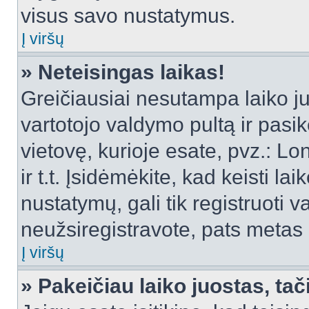
visus savo nustatymus.
Į viršų
» Neteisingas laikas!
Greičiausiai nesutampa laiko juo
vartotojo valdymo pultą ir pasike
vietovę, kurioje esate, pvz.: L
ir t.t. Įsidėmėkite, kad keisti lai
nustatymų, gali tik registruoti va
neužsiregistravote, pats metas b
Į viršų
» Pakeičiau laiko juostas, tač