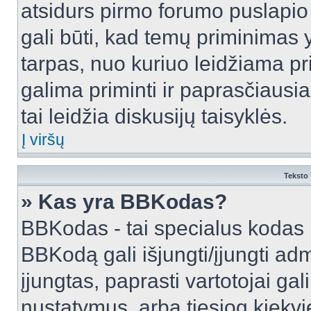
atsidurs pirmo forumo puslapio
gali būti, kad temų priminimas 
tarpas, nuo kuriuo leidžiama pr
galima priminti ir paprasčiausiai 
tai leidžia diskusijų taisyklės.
Į viršų
Teksto 
» Kas yra BBKodas?
BBKodas - tai specialus kodas 
BBKodą gali išjungti/įjungti ad
įjungtas, paprasti vartotojai gali 
nustatymus, arba tiesiog kiek