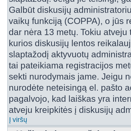
Galbūt diskusijų administrator
vaikų funkciją (COPPA), o jūs r
dar nėra 13 metų. Tokiu atveju 
kurios diskusijų lentos reikalauj
slaptažodį aktyvuotų administra
tai pateikiama registracijos metu.
sekti nurodymais jame. Jeigu ne
nurodėte neteisingą el. pašto 
pagalvojo, kad laiškas yra inte
atveju kreipkitės į diskusijų adm
Į viršų