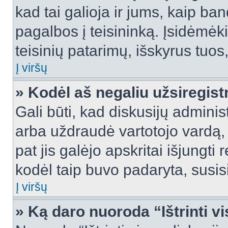
kad tai galioja ir jums, kaip ba
pagalbos į teisininką. Įsidėmėk
teisinių patarimų, išskyrus tuos,
Į viršų
» Kodėl aš negaliu užsiregist
Gali būti, kad diskusijų admini
arba uždraudė vartotojo vardą, 
pat jis galėjo apskritai išjungti 
kodėl taip buvo padaryta, susisi
Į viršų
» Ką daro nuoroda “Ištrinti v