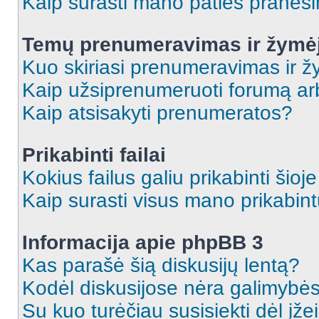
Kaip surasti mano paties praneš
Temų prenumeravimas ir žymė
Kuo skiriasi prenumeravimas ir 
Kaip užsiprenumeruoti forumą a
Kaip atsisakyti prenumeratos?
Prikabinti failai
Kokius failus galiu prikabinti šioj
Kaip surasti visus mano prikabint
Informacija apie phpBB 3
Kas parašė šią diskusijų lentą?
Kodėl diskusijose nėra galimybė
Su kuo turėčiau susisiekti dėl įže