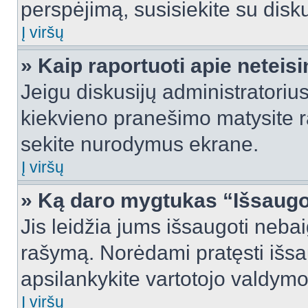
perspėjimą, susisiekite su disku
Į viršų
» Kaip raportuoti apie netei
Jeigu diskusijų administratorius
kiekvieno pranešimo matysite r
sekite nurodymus ekrane.
Į viršų
» Ką daro mygtukas “Išsaugo
Jis leidžia jums išsaugoti nebai
rašymą. Norėdami pratęsti išs
apsilankykite vartotojo valdymo
Į viršų