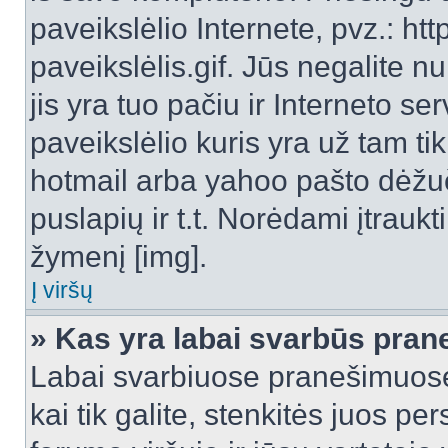
paveikslėlio Internete, pvz.: 
paveikslėlis.gif. Jūs negalite n
jis yra tuo pačiu ir Interneto ser
paveikslėlio kuris yra už tam ti
hotmail arba yahoo pašto dėžu
puslapių ir t.t. Norėdami įtrau
žymenį [img].
Į viršų
» Kas yra labai svarbūs pran
Labai svarbiuose pranešimuose
kai tik galite, stenkitės juos pe