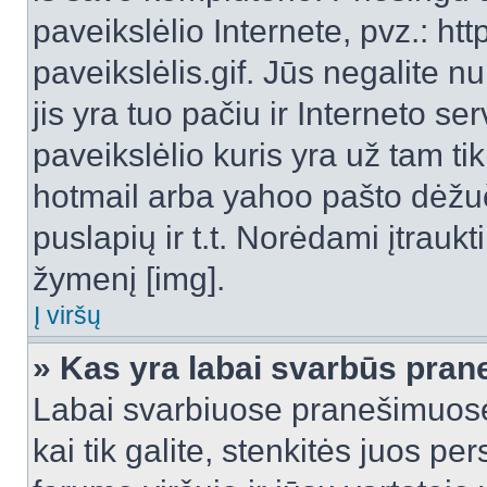
paveikslėlio Internete, pvz.: 
paveikslėlis.gif. Jūs negalite n
jis yra tuo pačiu ir Interneto ser
paveikslėlio kuris yra už tam ti
hotmail arba yahoo pašto dėžu
puslapių ir t.t. Norėdami įtrau
žymenį [img].
Į viršų
» Kas yra labai svarbūs pran
Labai svarbiuose pranešimuose
kai tik galite, stenkitės juos pe