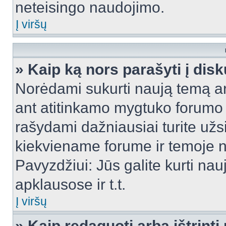
neteisingo naudojimo.
Į viršų
» Kaip ką nors parašyti į dis
Norėdami sukurti naują temą a
ant atitinkamo mygtuko forumo 
rašydami dažniausiai turite užsi
kiekviename forume ir temoje 
Pavyzdžiui: Jūs galite kurti nau
apklausose ir t.t.
Į viršų
» Kaip redaguoti arba ištrint