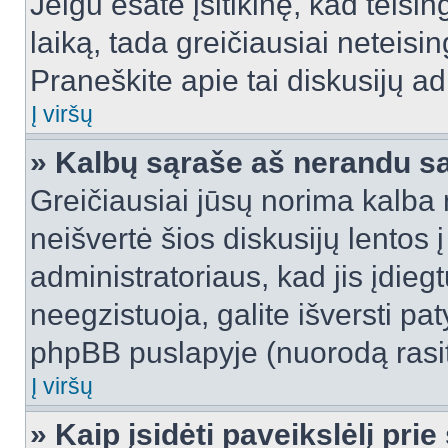
Jeigu esate įsitikinę, kad teisin
laiką, tada greičiausiai neteisi
Praneškite apie tai diskusijų ad
Į viršų
» Kalbų sąraše aš nerandu s
Greičiausiai jūsų norima kalba 
neišvertė šios diskusijų lentos 
administratoriaus, kad jis įdie
neegzistuoja, galite išversti pa
phpBB puslapyje (nuorodą rasit
Į viršų
» Kaip įsidėti paveikslėlį pri