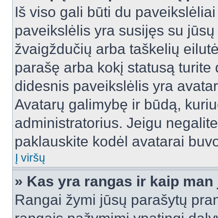
Iš viso gali būti du paveikslėlia
paveikslėlis yra susijęs su jūs
žvaigždučių arba taškelių eilutė
parašę arba kokį statusą turite 
didesnis paveikslėlis yra avata
Avatarų galimybę ir būdą, kuriuo
administratorius. Jeigu negalite 
paklauskite kodėl avatarai buvo 
Į viršų
» Kas yra rangas ir kaip man j
Rangai žymi jūsų parašytų prane