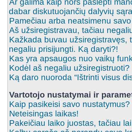
Ar galima kaip nors paslėpti man
dabar diskutuojančių dalyvių sąr
Pamečiau arba neatsimenu savo 
Aš užsiregistravau, tačiau negaliu 
Kažkada buvau užsiregistravęs, ta
negaliu prisijungti. Ką daryti?!
Kas yra apsaugos nuo vaikų fun
Kodėl aš negaliu užsiregistruoti?
Ką daro nuoroda “Ištrinti visus di
Vartotojo nustatymai ir parame
Kaip pasikeisi savo nustatymus?
Neteisingas laikas!
Pakeičiau laiko juostas, tačiau lai