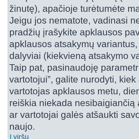
žinutę), apačioje turėtumėte ma
Jeigu jos nematote, vadinasi net
pradžių įrašykite apklausos pav
apklausos atsakymų variantus,
dalyviai (kiekvieną atsakymo var
Taip pat, pasinaudoję parametr
vartotojui”, galite nurodyti, kie
vartotojas apklausos metu, dien
reiškia niekada nesibaigiančią a
ar vartotojai galės atšaukti sav
naujo.
Į viršų