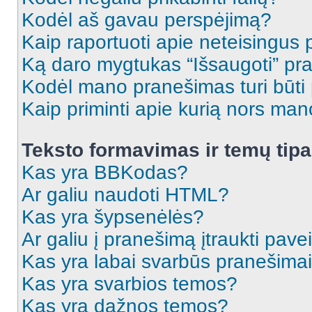
Kodėl aš gavau perspėjimą?
Kaip raportuoti apie neteisingus
Ką daro mygtukas “Išsaugoti” p
Kodėl mano pranešimas turi būti p
Kaip priminti apie kurią nors ma
Teksto formavimas ir temų tipa
Kas yra BBKodas?
Ar galiu naudoti HTML?
Kas yra šypsenėlės?
Ar galiu į pranešimą įtraukti pavei
Kas yra labai svarbūs pranešima
Kas yra svarbios temos?
Kas yra dažnos temos?