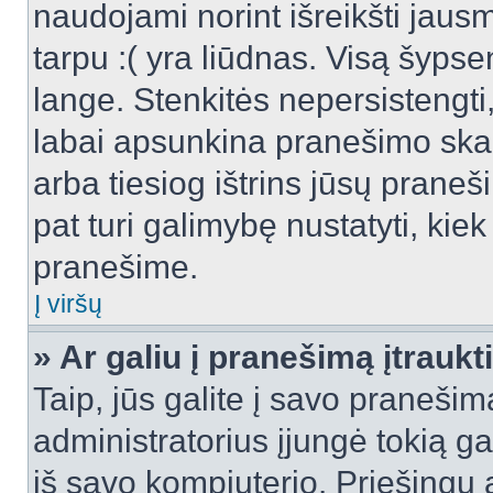
naudojami norint išreikšti jausm
tarpu :( yra liūdnas. Visą šyps
lange. Stenkitės nepersistengti
labai apsunkina pranešimo skai
arba tiesiog ištrins jūsų praneš
pat turi galimybę nustatyti, ki
pranešime.
Į viršų
» Ar galiu į pranešimą įtraukt
Taip, jūs galite į savo pranešimą
administratorius įjungė tokią gal
iš savo kompiuterio. Priešingu a