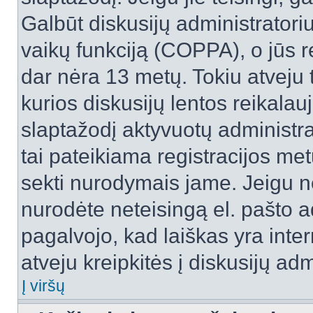
Galbūt diskusijų administrator
vaikų funkciją (COPPA), o jūs r
dar nėra 13 metų. Tokiu atveju 
kurios diskusijų lentos reikalauj
slaptažodį aktyvuotų administra
tai pateikiama registracijos metu.
sekti nurodymais jame. Jeigu ne
nurodėte neteisingą el. pašto 
pagalvojo, kad laiškas yra inte
atveju kreipkitės į diskusijų adm
Į viršų