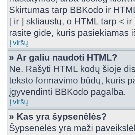
Skirtumas tarp BBKodo ir HTML
[ ir ] skliaustų, o HTML tarp <
rasite gide, kuris pasiekiamas
Į viršų
» Ar galiu naudoti HTML?
Ne. Rašyti HTML kodų šioje dis
teksto formavimo būdų, kuris 
įgyvendinti BBKodo pagalba.
Į viršų
» Kas yra šypsenėlės?
Šypsenėlės yra maži paveikslėl