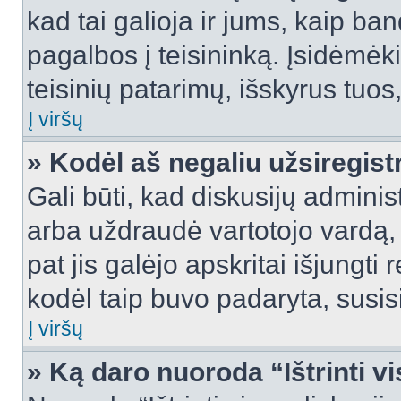
kad tai galioja ir jums, kaip ba
pagalbos į teisininką. Įsidėmėk
teisinių patarimų, išskyrus tuos,
Į viršų
» Kodėl aš negaliu užsiregist
Gali būti, kad diskusijų admini
arba uždraudė vartotojo vardą, 
pat jis galėjo apskritai išjungti 
kodėl taip buvo padaryta, susisi
Į viršų
» Ką daro nuoroda “Ištrinti v