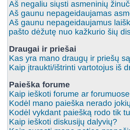
Aš negaliu siųsti asmeninių žinuč
Aš gaunu nepageidaujamas asme
Aš gaunu nepageidaujamus laiškus
pašto dėžutę nuo kažkurio šių dis
Draugai ir priešai
Kas yra mano draugų ir priešų są
Kaip įtraukti/ištrinti vartotojus i
Paieška forume
Kaip ieškoti forume ar forumuos
Kodėl mano paieška nerado jokių
Kodėl vykdant paiešką rodo tik tu
Kaip ieškoti diskusijų dalyvių?