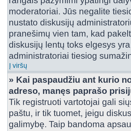
rangais pažymimi ypatingi dalyvi
moderatoriai. Jūs negalite tiesi
nustato diskusijų administrator
pranešimų vien tam, kad pake
diskusijų lentų toks elgesys yr
administratoriai tiesiog sumaži
Į viršų
» Kai paspaudžiu ant kurio no
adreso, manęs paprašo prisij
Tik registruoti vartotojai gali s
paštu, ir tik tuomet, jeigu disku
galimybę. Taip bandoma apsaugo