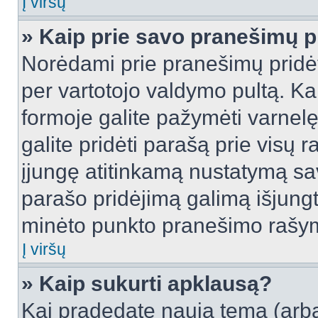
Į viršų
» Kaip prie savo pranešimų p
Norėdami prie pranešimų pridėti 
per vartotojo valdymo pultą. Ka
formoje galite pažymėti varnel
galite pridėti parašą prie visų 
įjungę atitinkamą nustatymą sa
parašo pridėjimą galimą išjung
minėto punkto pranešimo rašy
Į viršų
» Kaip sukurti apklausą?
Kai pradedate naują temą (arb