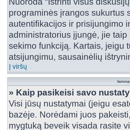
Nuoroda “Ištrinti visus diskusij
programinės įrangos sukurtus 
autentifikacijos ir prisijungimo 
administratorius įjungė, jie tai
sekimo funkciją. Kartais, jeigu 
atsijungimu, sausainėlių ištryni
Į viršų
Vartotoj
» Kaip pasikeisi savo nusta
Visi jūsų nustatymai (jeigu es
bazėje. Norėdami juos pakeisti,
mygtuką beveik visada rasite vi