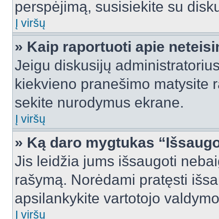
perspėjimą, susisiekite su disku
Į viršų
» Kaip raportuoti apie netei
Jeigu diskusijų administratorius
kiekvieno pranešimo matysite r
sekite nurodymus ekrane.
Į viršų
» Ką daro mygtukas “Išsaugo
Jis leidžia jums išsaugoti nebai
rašymą. Norėdami pratęsti išs
apsilankykite vartotojo valdymo
Į viršų