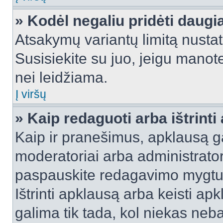
» Kodėl negaliu pridėti daug
Atsakymų variantų limitą nustat
Susisiekite su juo, jeigu manot
nei leidžiama.
Į viršų
» Kaip redaguoti arba ištrint
Kaip ir pranešimus, apklausą gal
moderatoriai arba administrato
paspauskite redagavimo mygtu
Ištrinti apklausą arba keisti a
galima tik tada, kol niekas neba