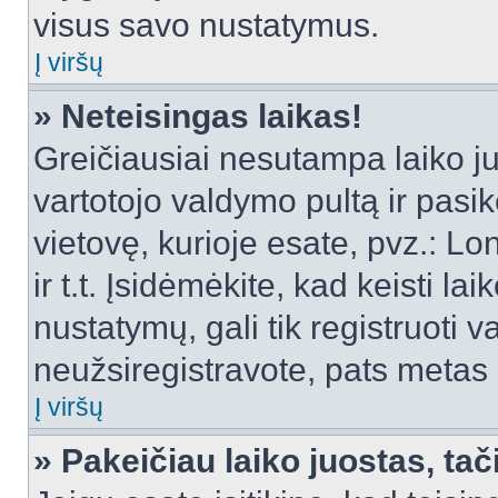
visus savo nustatymus.
Į viršų
» Neteisingas laikas!
Greičiausiai nesutampa laiko juo
vartotojo valdymo pultą ir pasike
vietovę, kurioje esate, pvz.: L
ir t.t. Įsidėmėkite, kad keisti lai
nustatymų, gali tik registruoti va
neužsiregistravote, pats metas b
Į viršų
» Pakeičiau laiko juostas, tač