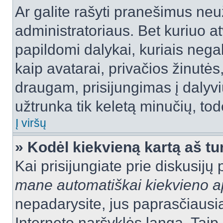
Ar galite rašyti pranešimus neu
administratoriaus. Bet kuriuo a
papildomi dalykai, kuriais negal
kaip avatarai, privačios žinutės
draugam, prisijungimas į dalyvių
užtrunka tik keletą minučių, todė
Į viršų
» Kodėl kiekvieną kartą aš tur
Kai prisijungiate prie diskusijų
mane automatiškai kiekvieno 
nepadarysite, jus paprasčiausiai
Interneto naršyklės langą. Ta