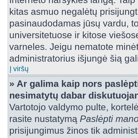
kitas asmuo negalėtų prisijungt
pasinaudodamas jūsų vardu, tod
universitetuose ir kitose viešo
varneles. Jeigu nematote minėt
administratorius išjungė šią ga
Į viršų
» Ar galima kaip nors paslėpt
nesimatytų dabar diskutuojan
Vartotojo valdymo pulte, kortelė
rasite nustatymą
Paslėpti man
prisijungimus žinos tik administr