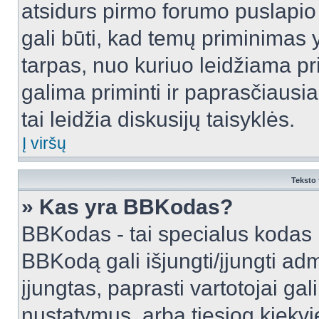
atsidurs pirmo forumo puslapio
gali būti, kad temų priminimas 
tarpas, nuo kuriuo leidžiama pr
galima priminti ir paprasčiausiai 
tai leidžia diskusijų taisyklės.
Į viršų
Teksto 
» Kas yra BBKodas?
BBKodas - tai specialus kodas 
BBKodą gali išjungti/įjungti ad
įjungtas, paprasti vartotojai gali 
nustatymus, arba tiesiog kiek