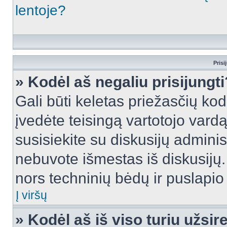
lentoje?
Prisi
» Kodėl aš negaliu prisijungti
Gali būti keletas priežasčių kodė
įvedėte teisingą vartotojo vardą i
susisiekite su diskusijų administ
nebuvote išmestas iš diskusijų. T
nors techninių bėdų ir puslapio s
Į viršų
» Kodėl aš iš viso turiu užsir