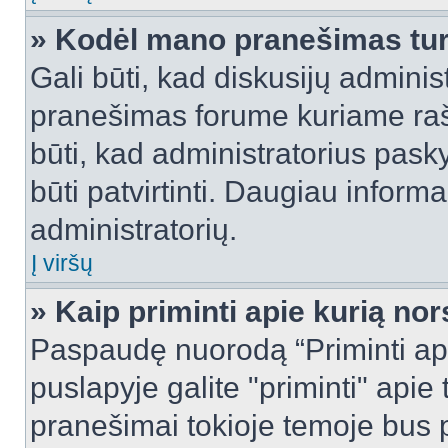
» Kodėl mano pranešimas turi
Gali būti, kad diskusijų admini
pranešimas forume kuriame rašote
būti, kad administratorius pasky
būti patvirtinti. Daugiau inform
administratorių.
Į viršų
» Kaip priminti apie kurią n
Paspaudę nuorodą “Priminti ap
puslapyje galite "priminti" apie
pranešimai tokioje temoje bus p