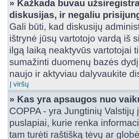
» Kažkada buvau užsiregistra
diskusijas, ir negaliu prisijun
Gali būti, kad diskusijų adminis
ištrynė jūsų vartotojo vardą iš
ilgą laiką neaktyvūs vartotojai 
sumažinti duomenų bazės dydį. J
naujo ir aktyviau dalyvaukite di
Į viršų
» Kas yra apsaugos nuo vaik
COPPA - yra Jungtinių Valstijų į
puslapiai, kurie renka informac
tam turėti raštišką tėvų ar globė