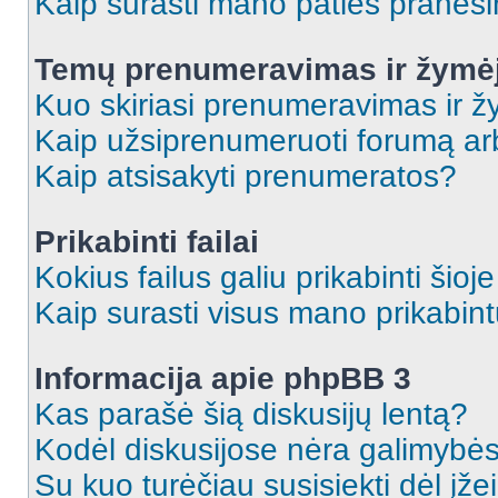
Kaip surasti mano paties praneš
Temų prenumeravimas ir žymė
Kuo skiriasi prenumeravimas ir 
Kaip užsiprenumeruoti forumą a
Kaip atsisakyti prenumeratos?
Prikabinti failai
Kokius failus galiu prikabinti šioj
Kaip surasti visus mano prikabint
Informacija apie phpBB 3
Kas parašė šią diskusijų lentą?
Kodėl diskusijose nėra galimybė
Su kuo turėčiau susisiekti dėl įže