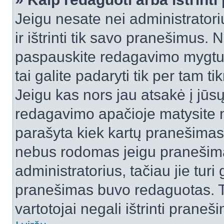
Jeigu nesate nei administratori
ir ištrinti tik savo pranešimus
paspauskite redagavimo mygtuk
tai galite padaryti tik per tam 
Jeigu kas nors jau atsakė į jūs
redagavimo apačioje matysite n
parašyta kiek kartų pranešimas
nebus rodomas jeigu pranešim
administratorius, tačiau jie turi
pranešimas buvo redaguotas. Tai
vartotojai negali ištrinti praneši