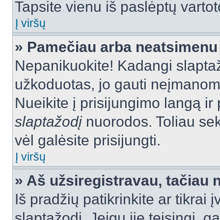
Tapsite vienu iš paslėptų vartot
Į viršų
» Pamečiau arba neatsimenu 
Nepanikuokite! Kadangi slapt
užkoduotas, jo gauti neįmanoma.
Nueikite į prisijungimo langą i
slaptažodį
nuorodos. Toliau sek
vėl galėsite prisijungti.
Į viršų
» Aš užsiregistravau, tačiau n
Iš pradžių patikrinkite ar tikrai 
slaptažodį. Jeigu jie teisingi, ga