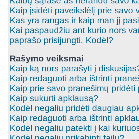
Kalbų sąraše aš nerandu savo ka
Kaip įsidėti paveikslėlį prie savo
Kas yra rangas ir kaip man jį pasi
Kai paspaudžiu ant kurio nors va
paprašo prisijungti. Kodėl?
Rašymo veiksmai
Kaip ką nors parašyti į diskusijas
Kaip redaguoti arba ištrinti pran
Kaip prie savo pranešimų pridėti
Kaip sukurti apklausą?
Kodėl negaliu pridėti daugiau a
Kaip redaguoti arba ištrinti apkl
Kodėl negaliu patekti į kai kuriu
Kodėl negaliu prikabinti failų?