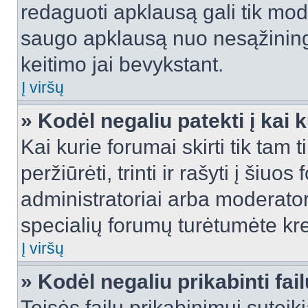
redaguoti apklausą gali tik mode
saugo apklausą nuo nesąžinin
keitimo jai bevykstant.
Į viršų
» Kodėl negaliu patekti į kai
Kai kurie forumai skirti tik tam 
peržiūrėti, trinti ir rašyti į ši
administratoriai arba moderatori
specialių forumų turėtumėte krei
Į viršų
» Kodėl negaliu prikabinti fai
Teisės failų prikabinimui sutei