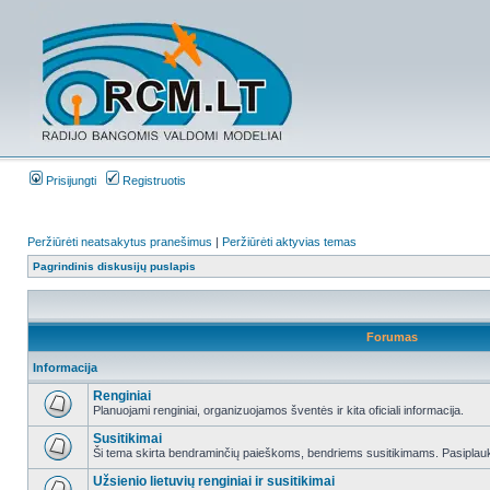
Prisijungti
Registruotis
Peržiūrėti neatsakytus pranešimus
|
Peržiūrėti aktyvias temas
Pagrindinis diskusijų puslapis
Forumas
Informacija
Renginiai
Planuojami renginiai, organizuojamos šventės ir kita oficiali informacija.
Susitikimai
Ši tema skirta bendraminčių paieškoms, bendriems susitikimams. Pasiplauki
Užsienio lietuvių renginiai ir susitikimai