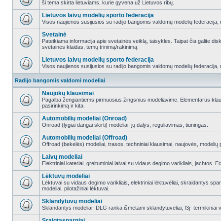
ši tema skirta lietuviams, kurie gyvena už Lietuvos ribų.
Lietuvos laivų modelių sporto federacija
Visos naujienos susijusios su radijo bangomis valdomų modelių federacija, re
Svetainė
Pateikiama informacija apie svetainės veiklą, taisykles. Taipat čia galite di
svetainės klaidas, temų trinimą/rakinimą.
Lietuvos laivų modelių sporto federacija
Visos naujienos susijusios su radijo bangomis valdomų modelių federacija, re
Radijo bangomis valdomi modeliai
Naujokų klausimai
Pagalba žengiantiems pirmuosius žingsnius modeliavime. Elementarūs klausi
pasirinkimą ir kita.
Automobilių modeliai (Onroad)
Onroad (lygiai dangai skirti) modeliai, jų dalys, reguliavimas, tiuningas.
Automobilių modeliai (Offroad)
Offroad (bekelės) modeliai, trasos, techniniai klausimai, naujovės, modelių pr
Laivų modeliai
Elektriniai kateriai, greituminiai laivai su vidaus degimo varikliais, jachtos. 
Lėktuvų modeliai
Lėktuvai su vidaus degimo varikliais, elektriniai lėktuvėliai, skraidantys sparn
modeliai, pilotažiniai lėktuvai.
Sklandytuvų modeliai
Sklandantys modeliai- DLG ranka išmetami sklandytuvėliai, f3j- termikiniai va
Sraigtasparniai