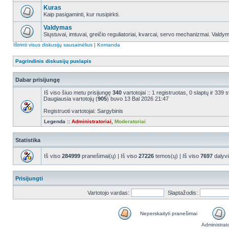
Kuras
Kaip pasigaminti, kur nusipirkti.
Valdymas
Siųstuvai, imtuvai, greičio reguliatoriai, kvarcai, servo mechanizmai. Valdy
Ištrinti visus diskusijų sausainėlius
|
Komanda
Pagrindinis diskusijų puslapis
Dabar prisijungę
Iš viso šiuo metu prisijungę
340
vartotojai :: 1 registruotas, 0 slaptų ir 339
Daugiausia vartotojų (
905
) buvo 13 Bal 2026 21:47
Registruoti vartotojai: Sargybinis
Legenda ::
Administratoriai
,
Moderatoriai
Statistika
Iš viso
284999
pranešimai(ų) | Iš viso
27226
temos(ų) | Iš viso
7697
dalyvi
Prisijungti
Vartotojo vardas:
Slaptažodis:
Neperskaityti pranešimai
Administrat