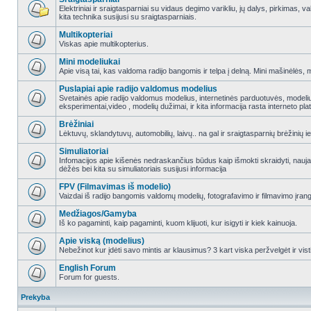
Elektriniai ir sraigtasparniai su vidaus degimo varikliu, jų dalys, pirkimas
kita technika susijusi su sraigtasparniais.
Multikopteriai
Viskas apie multikopterius.
Mini modeliukai
Apie visą tai, kas valdoma radijo bangomis ir telpa į delną. Mini mašinėlės, mini
Puslapiai apie radijo valdomus modelius
Svetainės apie radijo valdomus modelius, internetinės parduotuvės, modeliuot
eksperimentai,video , modelių dužimai, ir kita informacija rasta interneto pl
Brėžiniai
Lėktuvų, sklandytuvų, automobilių, laivų.. na gal ir sraigtasparnių brėžinių ie
Simuliatoriai
Infomacijos apie kišenės nedraskančius būdus kaip išmokti skraidyti, nauj
dėžės bei kita su simuliatoriais susijusi informacija
FPV (Filmavimas iš modelio)
Vaizdai iš radijo bangomis valdomų modelių, fotografavimo ir filmavimo įran
Medžiagos/Gamyba
Iš ko pagaminti, kaip pagaminti, kuom klijuoti, kur isigyti ir kiek kainuoja.
Apie viską (modelius)
Nebežinot kur įdėti savo mintis ar klausimus? 3 kart viska peržvelgėt ir vist
English Forum
Forum for guests.
Prekyba