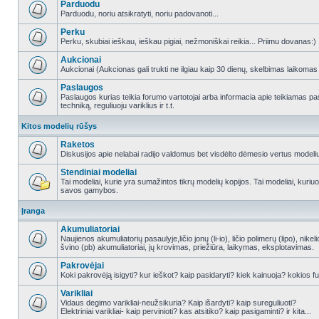
Parduodu
Parduodu, noriu atsikratyti, noriu padovanoti...
Perku
Perku, skubiai ieškau, ieškau pigiai, nežmoniškai reikia... Priimu dovanas:)
Aukcionai
Aukcionai (Aukcionas gali trukti ne ilgiau kaip 30 dienų, skelbimas laikomas
Paslaugos
Paslaugos kurias teikia forumo vartotojai arba informacia apie teikiamas
techniką, reguliuoju variklius ir t.t.
Kitos modelių rūšys
Raketos
Diskusijos apie nelabai radijo valdomus bet visdėlto dėmesio vertus modeli
Stendiniai modeliai
Tai modeliai, kurie yra sumažintos tikrų modelių kopijos. Tai modeliai, kuriuos 
savos gamybos.
Įranga
Akumuliatoriai
Naujienos akumuliatorių pasaulyje,ličio jonų (li-io), ličio polimerų (lipo), nike
švino (pb) akumuliatoriai, jų krovimas, priežiūra, laikymas, eksplotavimas.
Pakrovėjai
Koki pakrovėją isigyti? kur ieškot? kaip pasidaryti? kiek kainuoja? kokios fu
Varikliai
Vidaus degimo varikliai-neužsikuria? Kaip išardyti? kaip sureguliuoti?
Elektriniai varikliai- kaip pervinioti? kas atsitiko? kaip pasigaminti? ir kita...