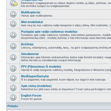
Elektriniai ir sraigtasparniai su vidaus degimo varikliu, jų dalys, pirkimas
kita technika susijusi su sraigtasparniais.
Multikopteriai
Viskas apie multikopterius.
Mini modeliukai
Apie visą tai, kas valdoma radijo bangomis ir telpa į delną. Mini mašinėlės, mini
Puslapiai apie radijo valdomus modelius
Svetainės apie radijo valdomus modelius, internetinės parduotuvės, modeliuot
eksperimentai,video , modelių dužimai, ir kita informacija rasta interneto pl
Brėžiniai
Lėktuvų, sklandytuvų, automobilių, laivų.. na gal ir sraigtasparnių brėžinių ie
Simuliatoriai
Infomacijos apie kišenės nedraskančius būdus kaip išmokti skraidyti, nauj
dėžės bei kita su simuliatoriais susijusi informacija
FPV (Filmavimas iš modelio)
Vaizdai iš radijo bangomis valdomų modelių, fotografavimo ir filmavimo įran
Medžiagos/Gamyba
Iš ko pagaminti, kaip pagaminti, kuom klijuoti, kur isigyti ir kiek kainuoja.
Apie viską (modelius)
Nebežinot kur įdėti savo mintis ar klausimus? 3 kart viska peržvelgėt ir vist
English Forum
Forum for guests.
Prekyba