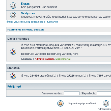
Kuras
Kaip pasigaminti, kur nusipirkti.
Valdymas
Siųstuvai, imtuvai, greičio reguliatoriai, kvarcai, servo mechanizmai. Valdy
Ištrinti visus diskusijų sausainėlius
|
Komanda
Pagrindinis diskusijų puslapis
Dabar prisijungę
Iš viso šiuo metu prisijungę
319
vartotojai :: 0 registruotų, 0 slaptų ir 319 
Daugiausia vartotojų (
905
) buvo 13 Bal 2026 21:47
Registruoti vartotojai: Registruotų vartotojų nėra
Legenda ::
Administratoriai
,
Moderatoriai
Statistika
Iš viso
284999
pranešimai(ų) | Iš viso
27226
temos(ų) | Iš viso
7697
dalyvi
Prisijungti
Vartotojo vardas:
Slaptažodis:
Neperskaityti pranešimai
Administrat