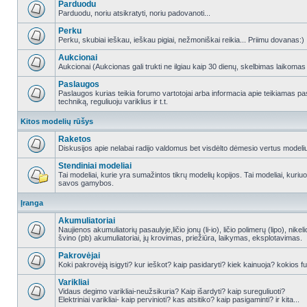
Parduodu
Parduodu, noriu atsikratyti, noriu padovanoti...
Perku
Perku, skubiai ieškau, ieškau pigiai, nežmoniškai reikia... Priimu dovanas:)
Aukcionai
Aukcionai (Aukcionas gali trukti ne ilgiau kaip 30 dienų, skelbimas laikomas
Paslaugos
Paslaugos kurias teikia forumo vartotojai arba informacia apie teikiamas
techniką, reguliuoju variklius ir t.t.
Kitos modelių rūšys
Raketos
Diskusijos apie nelabai radijo valdomus bet visdėlto dėmesio vertus modeli
Stendiniai modeliai
Tai modeliai, kurie yra sumažintos tikrų modelių kopijos. Tai modeliai, kuriuos 
savos gamybos.
Įranga
Akumuliatoriai
Naujienos akumuliatorių pasaulyje,ličio jonų (li-io), ličio polimerų (lipo), nike
švino (pb) akumuliatoriai, jų krovimas, priežiūra, laikymas, eksplotavimas.
Pakrovėjai
Koki pakrovėją isigyti? kur ieškot? kaip pasidaryti? kiek kainuoja? kokios fu
Varikliai
Vidaus degimo varikliai-neužsikuria? Kaip išardyti? kaip sureguliuoti?
Elektriniai varikliai- kaip pervinioti? kas atsitiko? kaip pasigaminti? ir kita...