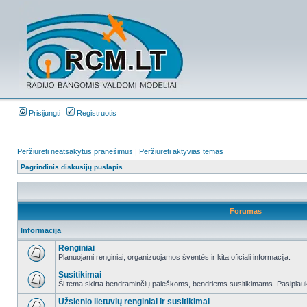
Prisijungti
Registruotis
Peržiūrėti neatsakytus pranešimus
|
Peržiūrėti aktyvias temas
Pagrindinis diskusijų puslapis
Forumas
Informacija
Renginiai
Planuojami renginiai, organizuojamos šventės ir kita oficiali informacija.
Susitikimai
Ši tema skirta bendraminčių paieškoms, bendriems susitikimams. Pasiplauki
Užsienio lietuvių renginiai ir susitikimai