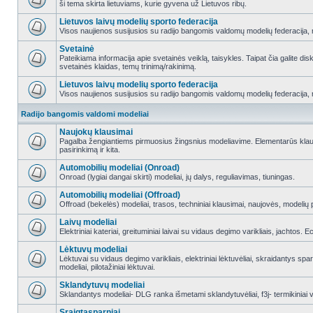
ši tema skirta lietuviams, kurie gyvena už Lietuvos ribų.
Lietuvos laivų modelių sporto federacija
Visos naujienos susijusios su radijo bangomis valdomų modelių federacija, re
Svetainė
Pateikiama informacija apie svetainės veiklą, taisykles. Taipat čia galite di
svetainės klaidas, temų trinimą/rakinimą.
Lietuvos laivų modelių sporto federacija
Visos naujienos susijusios su radijo bangomis valdomų modelių federacija, re
Radijo bangomis valdomi modeliai
Naujokų klausimai
Pagalba žengiantiems pirmuosius žingsnius modeliavime. Elementarūs klausi
pasirinkimą ir kita.
Automobilių modeliai (Onroad)
Onroad (lygiai dangai skirti) modeliai, jų dalys, reguliavimas, tiuningas.
Automobilių modeliai (Offroad)
Offroad (bekelės) modeliai, trasos, techniniai klausimai, naujovės, modelių pr
Laivų modeliai
Elektriniai kateriai, greituminiai laivai su vidaus degimo varikliais, jachtos. 
Lėktuvų modeliai
Lėktuvai su vidaus degimo varikliais, elektriniai lėktuvėliai, skraidantys sparn
modeliai, pilotažiniai lėktuvai.
Sklandytuvų modeliai
Sklandantys modeliai- DLG ranka išmetami sklandytuvėliai, f3j- termikiniai va
Sraigtasparniai