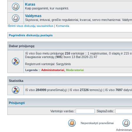
Kuras
Kaip pasigaminti, kur nusipirkti.
Valdymas
Siųstuvai, imtuvai, greičio reguliatoriai, kvarcai, servo mechanizmai. Valdy
Ištrinti visus diskusijų sausainėlius
|
Komanda
Pagrindinis diskusijų puslapis
Dabar prisijungę
Iš viso šiuo metu prisijungę
216
vartotojai :: 1 registruotas, 0 slaptų ir 215
Daugiausia vartotojų (
905
) buvo 13 Bal 2026 21:47
Registruoti vartotojai: Sargybinis
Legenda ::
Administratoriai
,
Moderatoriai
Statistika
Iš viso
284999
pranešimai(ų) | Iš viso
27226
temos(ų) | Iš viso
7697
dalyvi
Prisijungti
Vartotojo vardas:
Slaptažodis:
Neperskaityti pranešimai
Administrat