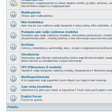
Elektriniai ir sraigtasparniai su vidaus degimo varikliu, jų dalys, pirkimas
kita technika susijusi su sraigtasparniais.
Multikopteriai
Viskas apie multikopterius.
Mini modeliukai
Apie visą tai, kas valdoma radijo bangomis ir telpa į delną. Mini mašinėlės, mini
Puslapiai apie radijo valdomus modelius
Svetainės apie radijo valdomus modelius, internetinės parduotuvės, modeliuot
eksperimentai,video , modelių dužimai, ir kita informacija rasta interneto pl
Brėžiniai
Lėktuvų, sklandytuvų, automobilių, laivų.. na gal ir sraigtasparnių brėžinių ie
Simuliatoriai
Infomacijos apie kišenės nedraskančius būdus kaip išmokti skraidyti, nauj
dėžės bei kita su simuliatoriais susijusi informacija
FPV (Filmavimas iš modelio)
Vaizdai iš radijo bangomis valdomų modelių, fotografavimo ir filmavimo įran
Medžiagos/Gamyba
Iš ko pagaminti, kaip pagaminti, kuom klijuoti, kur isigyti ir kiek kainuoja.
Apie viską (modelius)
Nebežinot kur įdėti savo mintis ar klausimus? 3 kart viska peržvelgėt ir vist
English Forum
Forum for guests.
Prekyba