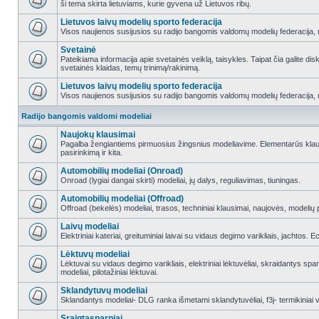
ši tema skirta lietuviams, kurie gyvena už Lietuvos ribų.
Lietuvos laivų modelių sporto federacija
Visos naujienos susijusios su radijo bangomis valdomų modelių federacija, re
Svetainė
Pateikiama informacija apie svetainės veiklą, taisykles. Taipat čia galite di
svetainės klaidas, temų trinimą/rakinimą.
Lietuvos laivų modelių sporto federacija
Visos naujienos susijusios su radijo bangomis valdomų modelių federacija, re
Radijo bangomis valdomi modeliai
Naujokų klausimai
Pagalba žengiantiems pirmuosius žingsnius modeliavime. Elementarūs klausi
pasirinkimą ir kita.
Automobilių modeliai (Onroad)
Onroad (lygiai dangai skirti) modeliai, jų dalys, reguliavimas, tiuningas.
Automobilių modeliai (Offroad)
Offroad (bekelės) modeliai, trasos, techniniai klausimai, naujovės, modelių pr
Laivų modeliai
Elektriniai kateriai, greituminiai laivai su vidaus degimo varikliais, jachtos. 
Lėktuvų modeliai
Lėktuvai su vidaus degimo varikliais, elektriniai lėktuvėliai, skraidantys sparn
modeliai, pilotažiniai lėktuvai.
Sklandytuvų modeliai
Sklandantys modeliai- DLG ranka išmetami sklandytuvėliai, f3j- termikiniai va
Sraigtasparniai