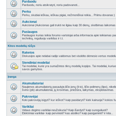
Parduodu
Parduodu, noriu atsikratyti, noriu padovanoti...
Perku
Perku, skubiai ieškau, ieškau pigiai, nežmoniškai reikia... Priimu dovanas:)
Aukcionai
Aukcionai (Aukcionas gali trukti ne ilgiau kaip 30 dienų, skelbimas laikomas
Paslaugos
Paslaugos kurias teikia forumo vartotojai arba informacia apie teikiamas
techniką, reguliuoju variklius ir t.t.
Kitos modelių rūšys
Raketos
Diskusijos apie nelabai radijo valdomus bet visdėlto dėmesio vertus modeli
Stendiniai modeliai
Tai modeliai, kurie yra sumažintos tikrų modelių kopijos. Tai modeliai, kuriuos 
savos gamybos.
Įranga
Akumuliatoriai
Naujienos akumuliatorių pasaulyje,ličio jonų (li-io), ličio polimerų (lipo), nike
švino (pb) akumuliatoriai, jų krovimas, priežiūra, laikymas, eksplotavimas.
Pakrovėjai
Koki pakrovėją isigyti? kur ieškot? kaip pasidaryti? kiek kainuoja? kokios fu
Varikliai
Vidaus degimo varikliai-neužsikuria? Kaip išardyti? kaip sureguliuoti?
Elektriniai varikliai- kaip pervinioti? kas atsitiko? kaip pasigaminti? ir kita...