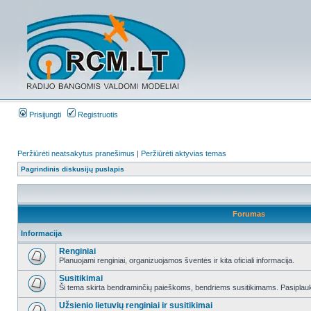
Prisijungti
Registruotis
Peržiūrėti neatsakytus pranešimus
|
Peržiūrėti aktyvias temas
Pagrindinis diskusijų puslapis
Forumas
Informacija
Renginiai
Planuojami renginiai, organizuojamos šventės ir kita oficiali informacija.
Susitikimai
Ši tema skirta bendraminčių paieškoms, bendriems susitikimams. Pasiplauki
Užsienio lietuvių renginiai ir susitikimai