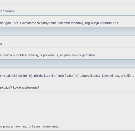
 37 dienas)
slaugas. Pvz: Gaminame skalndytuvus, taisome techniką, reguliuoju variklius ir t.t.
us.
s galima surinkti iš rinkinių, iš popieriaus, ar pilnai savos gamybos.
kelio metalo hidrido (nimh), nikelio kadmio (nicd) švino (pb) akumuliatoriai, jų krovimas, priežiūr
nkcijos? kokie atsiliepimai?
mo programavimas, funkcijos, atsiliepimai.