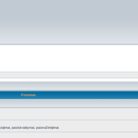
Forumas
ojimai, pasiskraidymai, pasivažinėjimai.