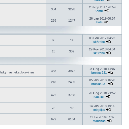
20 Rgp 2017 20:59
384
3228
Kristi4
26 Lap 2019 06:34
288
1247
Unte
03 Gru 2017 04:23
60
739
sk8robo
29 Kov 2018 04:04
13
359
sk8robo
03 Geg 2018 14:07
338
3972
a, laikymas, eksplotavimas.
bronius231
05 Vas 2018 16:28
218
2459
bronius231
20 Geg 2018 21:52
422
3788
sauLiux
14 Vas 2018 19:05
78
718
mėgėjas
11 Lie 2019 07:37
672
6164
Markisas