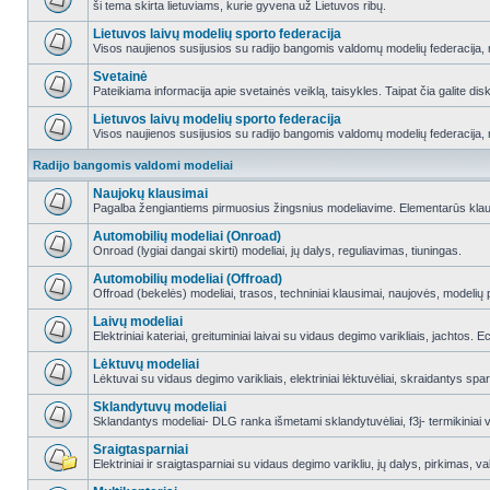
ši tema skirta lietuviams, kurie gyvena už Lietuvos ribų.
Lietuvos laivų modelių sporto federacija
Visos naujienos susijusios su radijo bangomis valdomų modelių federacija, re
Svetainė
Pateikiama informacija apie svetainės veiklą, taisykles. Taipat čia galite di
Lietuvos laivų modelių sporto federacija
Visos naujienos susijusios su radijo bangomis valdomų modelių federacija, re
Radijo bangomis valdomi modeliai
Naujokų klausimai
Pagalba žengiantiems pirmuosius žingsnius modeliavime. Elementarūs klausim
Automobilių modeliai (Onroad)
Onroad (lygiai dangai skirti) modeliai, jų dalys, reguliavimas, tiuningas.
Automobilių modeliai (Offroad)
Offroad (bekelės) modeliai, trasos, techniniai klausimai, naujovės, modelių pr
Laivų modeliai
Elektriniai kateriai, greituminiai laivai su vidaus degimo varikliais, jachtos. 
Lėktuvų modeliai
Lėktuvai su vidaus degimo varikliais, elektriniai lėktuvėliai, skraidantys sparna
Sklandytuvų modeliai
Sklandantys modeliai- DLG ranka išmetami sklandytuvėliai, f3j- termikiniai va
Sraigtasparniai
Elektriniai ir sraigtasparniai su vidaus degimo varikliu, jų dalys, pirkimas,