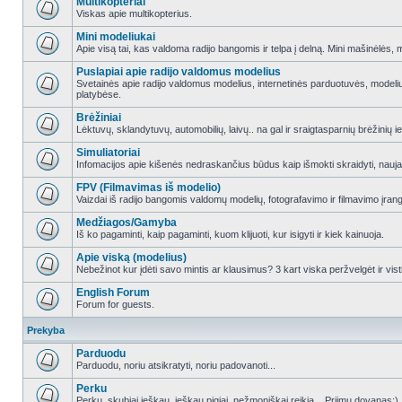
Multikopteriai
Viskas apie multikopterius.
Mini modeliukai
Apie visą tai, kas valdoma radijo bangomis ir telpa į delną. Mini mašinėlės, mini
Puslapiai apie radijo valdomus modelius
Svetainės apie radijo valdomus modelius, internetinės parduotuvės, modeliuot
platybėse.
Brėžiniai
Lėktuvų, sklandytuvų, automobilių, laivų.. na gal ir sraigtasparnių brėžinių ie
Simuliatoriai
Infomacijos apie kišenės nedraskančius būdus kaip išmokti skraidyti, naujau
FPV (Filmavimas iš modelio)
Vaizdai iš radijo bangomis valdomų modelių, fotografavimo ir filmavimo įran
Medžiagos/Gamyba
Iš ko pagaminti, kaip pagaminti, kuom klijuoti, kur isigyti ir kiek kainuoja.
Apie viską (modelius)
Nebežinot kur įdėti savo mintis ar klausimus? 3 kart viska peržvelgėt ir vist
English Forum
Forum for guests.
Prekyba
Parduodu
Parduodu, noriu atsikratyti, noriu padovanoti...
Perku
Perku, skubiai ieškau, ieškau pigiai, nežmoniškai reikia... Priimu dovanas:)