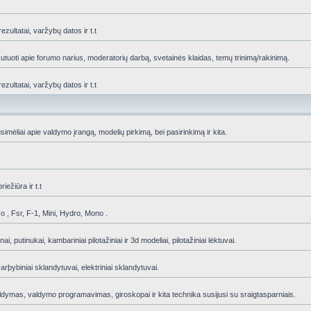
zultatai, varžybų datos ir t.t
skutuoti apie forumo narius, moderatorių darbą, svetainės klaidas, temų trinimą/rakinimą.
zultatai, varžybų datos ir t.t
ėliai apie valdymo įrangą, modelių pirkimą, bei pasirinkimą ir kita.
iežiūra ir t.t
Eco , Fsr, F-1, Mini, Hydro, Mono .
i, putinukai, kambariniai pilotažiniai ir 3d modeliai, pilotažiniai lėktuvai.
rþybiniai sklandytuvai, elektriniai sklandytuvai.
 valdymas, valdymo programavimas, giroskopai ir kita technika susijusi su sraigtasparniais.