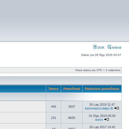
DUK
Ieškoti
Dabar yra 06 Rgp 2026 03:47
Visos datos yra UTC + 2 valandos
Temos
Pranešimai
Paskutinis pranešimas
26 Lap 2019 11:47
445
3937
karsonas(rcdalys.lt)
01 Rgs 2019 09:00
231
8835
aurys
26 Lap 2017 14:42