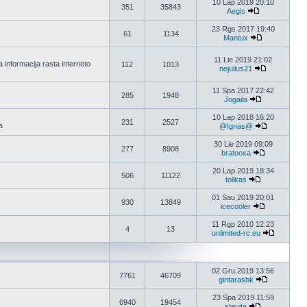
10 Lap 2019 20:10
351
35843
Aegis
23 Rgs 2017 19:40
61
1134
Mantux
11 Lie 2019 21:02
 informacija rasta interneto
112
1013
nejulius21
11 Spa 2017 22:42
285
1948
Jogaila
10 Lap 2018 16:20
231
2527
a
@Ignas@
30 Lie 2019 09:09
277
8908
bratooxa
20 Lap 2019 18:34
506
11122
tolikas
01 Sau 2019 20:01
930
13849
icecooler
11 Rgp 2010 12:23
4
13
unlimited-rc.eu
02 Gru 2019 13:56
7761
46709
gintarasbk
23 Spa 2019 11:59
6940
19454
stevita