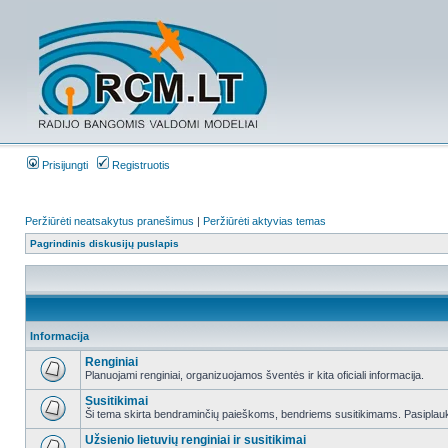
Prisijungti
Registruotis
Peržiūrėti neatsakytus pranešimus
|
Peržiūrėti aktyvias temas
Pagrindinis diskusijų puslapis
Informacija
Renginiai
Planuojami renginiai, organizuojamos šventės ir kita oficiali informacija.
Susitikimai
Ši tema skirta bendraminčių paieškoms, bendriems susitikimams. Pasiplauki
Užsienio lietuvių renginiai ir susitikimai