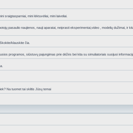
 sraigtasparniai, mini lėktuvėliai, mini laiveliai.
ojų pasaulio naujienos, nauji aparatai, neiprasti eksperimentai,video , modelių dužimai, ir kita
škokite/klauskite čia.
sios programos, siūstuvų pajungimas prie dėžės bei kita su simuliatoriais susijusi informacij
ga.
iek? Na tuomet tai skiltis Jūsų temai