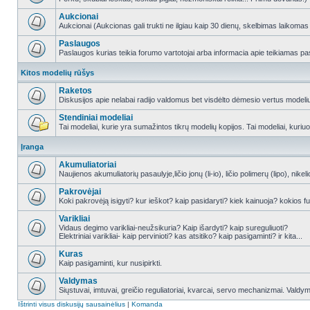
Aukcionai
Aukcionai (Aukcionas gali trukti ne ilgiau kaip 30 dienų, skelbimas laikomas
Paslaugos
Paslaugos kurias teikia forumo vartotojai arba informacia apie teikiamas pa
Kitos modelių rūšys
Raketos
Diskusijos apie nelabai radijo valdomus bet visdėlto dėmesio vertus modeli
Stendiniai modeliai
Tai modeliai, kurie yra sumažintos tikrų modelių kopijos. Tai modeliai, kuriuo
Įranga
Akumuliatoriai
Naujienos akumuliatorių pasaulyje,ličio jonų (li-io), ličio polimerų (lipo), ni
Pakrovėjai
Koki pakrovėją isigyti? kur ieškot? kaip pasidaryti? kiek kainuoja? kokios fu
Varikliai
Vidaus degimo varikliai-neužsikuria? Kaip išardyti? kaip sureguliuoti?
Elektriniai varikliai- kaip pervinioti? kas atsitiko? kaip pasigaminti? ir kita...
Kuras
Kaip pasigaminti, kur nusipirkti.
Valdymas
Siųstuvai, imtuvai, greičio reguliatoriai, kvarcai, servo mechanizmai. Valdy
Ištrinti visus diskusijų sausainėlius
|
Komanda