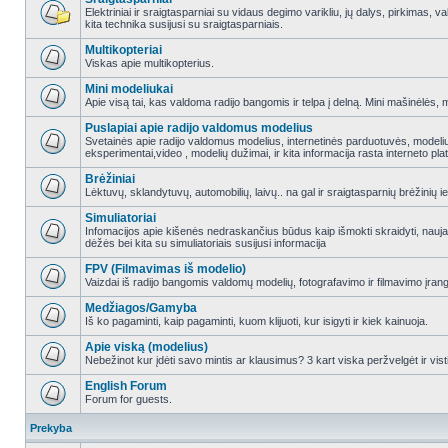
Elektriniai ir sraigtasparniai su vidaus degimo varikliu, jų dalys, pirkimas
kita technika susijusi su sraigtasparniais.
Multikopteriai
Viskas apie multikopterius.
Mini modeliukai
Apie visą tai, kas valdoma radijo bangomis ir telpa į delną. Mini mašinėlės, mini
Puslapiai apie radijo valdomus modelius
Svetainės apie radijo valdomus modelius, internetinės parduotuvės, modeliuot
eksperimentai,video , modelių dužimai, ir kita informacija rasta interneto pl
Brėžiniai
Lėktuvų, sklandytuvų, automobilių, laivų.. na gal ir sraigtasparnių brėžinių ie
Simuliatoriai
Infomacijos apie kišenės nedraskančius būdus kaip išmokti skraidyti, nauj
dėžės bei kita su simuliatoriais susijusi informacija
FPV (Filmavimas iš modelio)
Vaizdai iš radijo bangomis valdomų modelių, fotografavimo ir filmavimo įran
Medžiagos/Gamyba
Iš ko pagaminti, kaip pagaminti, kuom klijuoti, kur isigyti ir kiek kainuoja.
Apie viską (modelius)
Nebežinot kur įdėti savo mintis ar klausimus? 3 kart viska peržvelgėt ir vist
English Forum
Forum for guests.
Prekyba