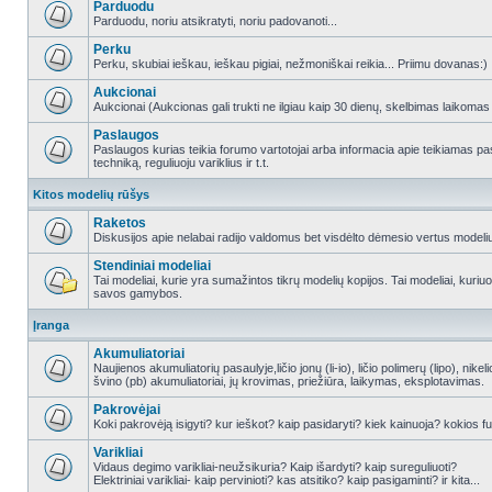
Parduodu
Parduodu, noriu atsikratyti, noriu padovanoti...
Perku
Perku, skubiai ieškau, ieškau pigiai, nežmoniškai reikia... Priimu dovanas:)
Aukcionai
Aukcionai (Aukcionas gali trukti ne ilgiau kaip 30 dienų, skelbimas laikomas
Paslaugos
Paslaugos kurias teikia forumo vartotojai arba informacia apie teikiamas
techniką, reguliuoju variklius ir t.t.
Kitos modelių rūšys
Raketos
Diskusijos apie nelabai radijo valdomus bet visdėlto dėmesio vertus modeli
Stendiniai modeliai
Tai modeliai, kurie yra sumažintos tikrų modelių kopijos. Tai modeliai, kuriuos 
savos gamybos.
Įranga
Akumuliatoriai
Naujienos akumuliatorių pasaulyje,ličio jonų (li-io), ličio polimerų (lipo), nike
švino (pb) akumuliatoriai, jų krovimas, priežiūra, laikymas, eksplotavimas.
Pakrovėjai
Koki pakrovėją isigyti? kur ieškot? kaip pasidaryti? kiek kainuoja? kokios fu
Varikliai
Vidaus degimo varikliai-neužsikuria? Kaip išardyti? kaip sureguliuoti?
Elektriniai varikliai- kaip pervinioti? kas atsitiko? kaip pasigaminti? ir kita...