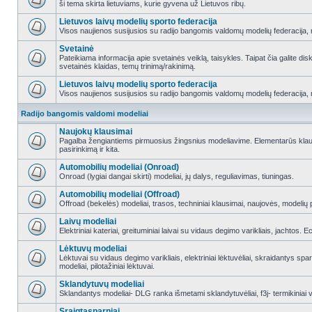
ši tema skirta lietuviams, kurie gyvena už Lietuvos ribų.
Lietuvos laivų modelių sporto federacija
Visos naujienos susijusios su radijo bangomis valdomų modelių federacija, re
Svetainė
Pateikiama informacija apie svetainės veiklą, taisykles. Taipat čia galite di
svetainės klaidas, temų trinimą/rakinimą.
Lietuvos laivų modelių sporto federacija
Visos naujienos susijusios su radijo bangomis valdomų modelių federacija, re
Radijo bangomis valdomi modeliai
Naujokų klausimai
Pagalba žengiantiems pirmuosius žingsnius modeliavime. Elementarūs klausi
pasirinkimą ir kita.
Automobilių modeliai (Onroad)
Onroad (lygiai dangai skirti) modeliai, jų dalys, reguliavimas, tiuningas.
Automobilių modeliai (Offroad)
Offroad (bekelės) modeliai, trasos, techniniai klausimai, naujovės, modelių pr
Laivų modeliai
Elektriniai kateriai, greituminiai laivai su vidaus degimo varikliais, jachtos. 
Lėktuvų modeliai
Lėktuvai su vidaus degimo varikliais, elektriniai lėktuvėliai, skraidantys sparn
modeliai, pilotažiniai lėktuvai.
Sklandytuvų modeliai
Sklandantys modeliai- DLG ranka išmetami sklandytuvėliai, f3j- termikiniai va
Sraigtasparniai