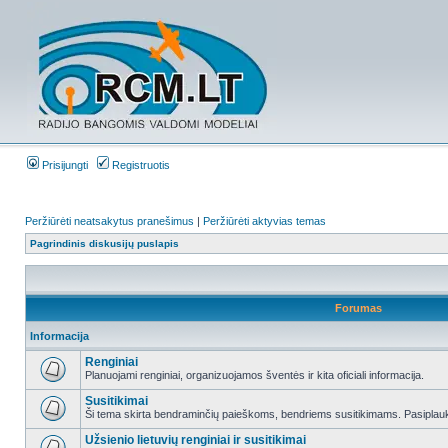
Prisijungti
Registruotis
Peržiūrėti neatsakytus pranešimus
|
Peržiūrėti aktyvias temas
Pagrindinis diskusijų puslapis
Forumas
Informacija
Renginiai
Planuojami renginiai, organizuojamos šventės ir kita oficiali informacija.
Susitikimai
Ši tema skirta bendraminčių paieškoms, bendriems susitikimams. Pasiplauki
Užsienio lietuvių renginiai ir susitikimai