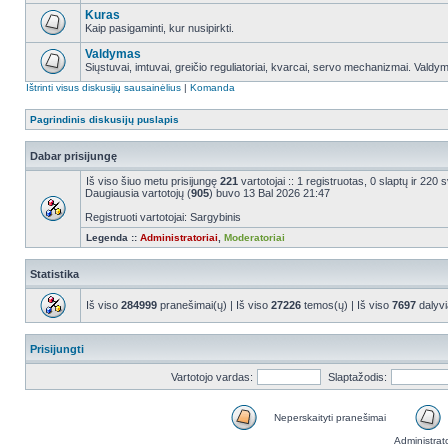
Kuras
Kaip pasigaminti, kur nusipirkti.
Valdymas
Siųstuvai, imtuvai, greičio reguliatoriai, kvarcai, servo mechanizmai. Valdy
Ištrinti visus diskusijų sausainėlius
|
Komanda
Pagrindinis diskusijų puslapis
Dabar prisijungę
Iš viso šiuo metu prisijungę
221
vartotojai :: 1 registruotas, 0 slaptų ir 220
Daugiausia vartotojų (
905
) buvo 13 Bal 2026 21:47
Registruoti vartotojai: Sargybinis
Legenda ::
Administratoriai
,
Moderatoriai
Statistika
Iš viso
284999
pranešimai(ų) | Iš viso
27226
temos(ų) | Iš viso
7697
dalyvi
Prisijungti
Vartotojo vardas:
Slaptažodis:
Neperskaityti pranešimai
Administrat