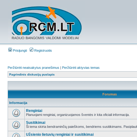
Prisijungti
Registruotis
Peržiūrėti neatsakytus pranešimus
|
Peržiūrėti aktyvias temas
Pagrindinis diskusijų puslapis
Forumas
Informacija
Renginiai
Planuojami renginiai, organizuojamos šventės ir kita oficiali informacija.
Susitikimai
Ši tema skirta bendraminčių paieškoms, bendriems susitikimams. Pasiplauki
Užsienio lietuvių renginiai ir susitikimai