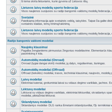
ši tema skirta lietuviams, kurie gyvena už Lietuvos ribų.
Lietuvos laivų modelių sporto federacija
Visos naujienos susijusios su radijo bangomis valdomų modelių federacija, re
Svetainė
Pateikiama informacija apie svetainės veiklą, taisykles. Taipat čia galite di
svetainės klaidas, temų trinimą/rakinimą.
Lietuvos laivų modelių sporto federacija
Visos naujienos susijusios su radijo bangomis valdomų modelių federacija, re
Radijo bangomis valdomi modeliai
Naujokų klausimai
Pagalba žengiantiems pirmuosius žingsnius modeliavime. Elementarūs klausi
pasirinkimą ir kita.
Automobilių modeliai (Onroad)
Onroad (lygiai dangai skirti) modeliai, jų dalys, reguliavimas, tiuningas.
Automobilių modeliai (Offroad)
Offroad (bekelės) modeliai, trasos, techniniai klausimai, naujovės, modelių pr
Laivų modeliai
Elektriniai kateriai, greituminiai laivai su vidaus degimo varikliais, jachtos. 
Lėktuvų modeliai
Lėktuvai su vidaus degimo varikliais, elektriniai lėktuvėliai, skraidantys sparn
modeliai, pilotažiniai lėktuvai.
Sklandytuvų modeliai
Sklandantys modeliai- DLG ranka išmetami sklandytuvėliai, f3j- termikiniai va
Sraigtasparniai