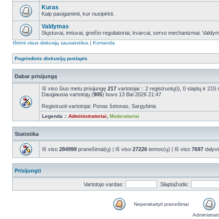
Kuras
Kaip pasigaminti, kur nusipirkti.
Valdymas
Siųstuvai, imtuvai, greičio reguliatoriai, kvarcai, servo mechanizmai. Valdy
Ištrinti visus diskusijų sausainėlius
|
Komanda
Pagrindinis diskusijų puslapis
Dabar prisijungę
Iš viso šiuo metu prisijungę
217
vartotojai :: 2 registruotų(i), 0 slaptų ir 2
Daugiausia vartotojų (
905
) buvo 13 Bal 2026 21:47
Registruoti vartotojai: Ponas šetonas, Sargybinis
Legenda ::
Administratoriai
,
Moderatoriai
Statistika
Iš viso
284999
pranešimai(ų) | Iš viso
27226
temos(ų) | Iš viso
7697
dalyvi
Prisijungti
Vartotojo vardas:
Slaptažodis:
Neperskaityti pranešimai
Administrat