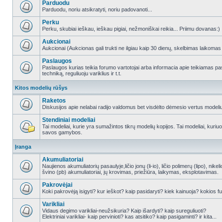
Parduodu
Parduodu, noriu atsikratyti, noriu padovanoti...
Perku
Perku, skubiai ieškau, ieškau pigiai, nežmoniškai reikia... Priimu dovanas:)
Aukcionai
Aukcionai (Aukcionas gali trukti ne ilgiau kaip 30 dienų, skelbimas laikomas
Paslaugos
Paslaugos kurias teikia forumo vartotojai arba informacia apie teikiamas
techniką, reguliuoju variklius ir t.t.
Kitos modelių rūšys
Raketos
Diskusijos apie nelabai radijo valdomus bet visdėlto dėmesio vertus modeli
Stendiniai modeliai
Tai modeliai, kurie yra sumažintos tikrų modelių kopijos. Tai modeliai, kuriuos 
savos gamybos.
Įranga
Akumuliatoriai
Naujienos akumuliatorių pasaulyje,ličio jonų (li-io), ličio polimerų (lipo), nike
švino (pb) akumuliatoriai, jų krovimas, priežiūra, laikymas, eksplotavimas.
Pakrovėjai
Koki pakrovėją isigyti? kur ieškot? kaip pasidaryti? kiek kainuoja? kokios fu
Varikliai
Vidaus degimo varikliai-neužsikuria? Kaip išardyti? kaip sureguliuoti?
Elektriniai varikliai- kaip pervinioti? kas atsitiko? kaip pasigaminti? ir kita...