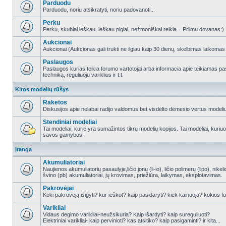
Parduodu
Parduodu, noriu atsikratyti, noriu padovanoti...
Perku
Perku, skubiai ieškau, ieškau pigiai, nežmoniškai reikia... Priimu dovanas:)
Aukcionai
Aukcionai (Aukcionas gali trukti ne ilgiau kaip 30 dienų, skelbimas laikomas
Paslaugos
Paslaugos kurias teikia forumo vartotojai arba informacia apie teikiamas
techniką, reguliuoju variklius ir t.t.
Kitos modelių rūšys
Raketos
Diskusijos apie nelabai radijo valdomus bet visdėlto dėmesio vertus modeli
Stendiniai modeliai
Tai modeliai, kurie yra sumažintos tikrų modelių kopijos. Tai modeliai, kuriuos 
savos gamybos.
Įranga
Akumuliatoriai
Naujienos akumuliatorių pasaulyje,ličio jonų (li-io), ličio polimerų (lipo), nike
švino (pb) akumuliatoriai, jų krovimas, priežiūra, laikymas, eksplotavimas.
Pakrovėjai
Koki pakrovėją isigyti? kur ieškot? kaip pasidaryti? kiek kainuoja? kokios fu
Varikliai
Vidaus degimo varikliai-neužsikuria? Kaip išardyti? kaip sureguliuoti?
Elektriniai varikliai- kaip pervinioti? kas atsitiko? kaip pasigaminti? ir kita...