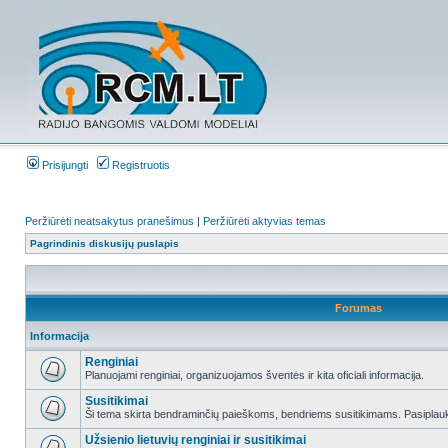
Prisijungti
Registruotis
Peržiūrėti neatsakytus pranešimus
|
Peržiūrėti aktyvias temas
Pagrindinis diskusijų puslapis
Forumas
Informacija
Renginiai
Planuojami renginiai, organizuojamos šventės ir kita oficiali informacija.
Susitikimai
Ši tema skirta bendraminčių paieškoms, bendriems susitikimams. Pasiplauki
Užsienio lietuvių renginiai ir susitikimai