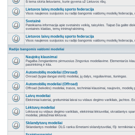
ši tema skirta lietuviams, kurie gyvena už Lietuvos ribų.
Lietuvos laivų modelių sporto federacija
Visos naujienos susijusios su radijo bangomis valdomų modelių federacija, re
Svetainė
Pateikiama informacija apie svetainės veiklą, taisykles. Taipat čia galite di
svetainės klaidas, temų trinimą/rakinimą.
Lietuvos laivų modelių sporto federacija
Visos naujienos susijusios su radijo bangomis valdomų modelių federacija, re
Radijo bangomis valdomi modeliai
Naujokų klausimai
Pagalba žengiantiems pirmuosius žingsnius modeliavime. Elementarūs klausi
pasirinkimą ir kita.
Automobilių modeliai (Onroad)
Onroad (lygiai dangai skirti) modeliai, jų dalys, reguliavimas, tiuningas.
Automobilių modeliai (Offroad)
Offroad (bekelės) modeliai, trasos, techniniai klausimai, naujovės, modelių pr
Laivų modeliai
Elektriniai kateriai, greituminiai laivai su vidaus degimo varikliais, jachtos. 
Lėktuvų modeliai
Lėktuvai su vidaus degimo varikliais, elektriniai lėktuvėliai, skraidantys sparn
modeliai, pilotažiniai lėktuvai.
Sklandytuvų modeliai
Sklandantys modeliai- DLG ranka išmetami sklandytuvėliai, f3j- termikiniai va
Sraigtasparniai