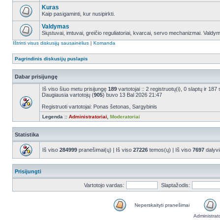
Kuras
Kaip pasigaminti, kur nusipirkti.
Valdymas
Siųstuvai, imtuvai, greičio reguliatoriai, kvarcai, servo mechanizmai. Valdy
Ištrinti visus diskusijų sausainėlius
|
Komanda
Pagrindinis diskusijų puslapis
Dabar prisijungę
Iš viso šiuo metu prisijungę
189
vartotojai :: 2 registruotų(i), 0 slaptų ir 1
Daugiausia vartotojų (
905
) buvo 13 Bal 2026 21:47
Registruoti vartotojai: Ponas šetonas, Sargybinis
Legenda ::
Administratoriai
,
Moderatoriai
Statistika
Iš viso
284999
pranešimai(ų) | Iš viso
27226
temos(ų) | Iš viso
7697
dalyvi
Prisijungti
Vartotojo vardas:
Slaptažodis:
Neperskaityti pranešimai
Administrat