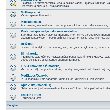
Elektriniai ir sraigtasparniai su vidaus degimo varikliu, jų dalys, pirkimas
kita technika susijusi su sraigtasparniais.
Multikopteriai
Viskas apie multikopterius.
Mini modeliukai
Apie visą tai, kas valdoma radijo bangomis ir telpa į delną. Mini mašinėlės, mini
Puslapiai apie radijo valdomus modelius
Svetainės apie radijo valdomus modelius, internetinės parduotuvės, modeliuot
eksperimentai,video , modelių dužimai, ir kita informacija rasta interneto pl
Brėžiniai
Lėktuvų, sklandytuvų, automobilių, laivų.. na gal ir sraigtasparnių brėžinių ie
Simuliatoriai
Infomacijos apie kišenės nedraskančius būdus kaip išmokti skraidyti, nauj
dėžės bei kita su simuliatoriais susijusi informacija
FPV (Filmavimas iš modelio)
Vaizdai iš radijo bangomis valdomų modelių, fotografavimo ir filmavimo įran
Medžiagos/Gamyba
Iš ko pagaminti, kaip pagaminti, kuom klijuoti, kur isigyti ir kiek kainuoja.
Apie viską (modelius)
Nebežinot kur įdėti savo mintis ar klausimus? 3 kart viska peržvelgėt ir vist
English Forum
Forum for guests.
Prekyba