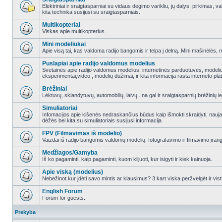
Elektriniai ir sraigtasparniai su vidaus degimo varikliu, jų dalys, pirkimas
kita technika susijusi su sraigtasparniais.
Multikopteriai
Viskas apie multikopterius.
Mini modeliukai
Apie visą tai, kas valdoma radijo bangomis ir telpa į delną. Mini mašinėlės, mini
Puslapiai apie radijo valdomus modelius
Svetainės apie radijo valdomus modelius, internetinės parduotuvės, modeliuot
eksperimentai,video , modelių dužimai, ir kita informacija rasta interneto pl
Brėžiniai
Lėktuvų, sklandytuvų, automobilių, laivų.. na gal ir sraigtasparnių brėžinių ie
Simuliatoriai
Infomacijos apie kišenės nedraskančius būdus kaip išmokti skraidyti, nauj
dėžės bei kita su simuliatoriais susijusi informacija
FPV (Filmavimas iš modelio)
Vaizdai iš radijo bangomis valdomų modelių, fotografavimo ir filmavimo įran
Medžiagos/Gamyba
Iš ko pagaminti, kaip pagaminti, kuom klijuoti, kur isigyti ir kiek kainuoja.
Apie viską (modelius)
Nebežinot kur įdėti savo mintis ar klausimus? 3 kart viska peržvelgėt ir vist
English Forum
Forum for guests.
Prekyba