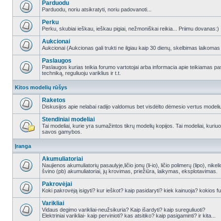
Parduodu
Parduodu, noriu atsikratyti, noriu padovanoti...
Perku
Perku, skubiai ieškau, ieškau pigiai, nežmoniškai reikia... Priimu dovanas:)
Aukcionai
Aukcionai (Aukcionas gali trukti ne ilgiau kaip 30 dienų, skelbimas laikomas
Paslaugos
Paslaugos kurias teikia forumo vartotojai arba informacia apie teikiamas
techniką, reguliuoju variklius ir t.t.
Kitos modelių rūšys
Raketos
Diskusijos apie nelabai radijo valdomus bet visdėlto dėmesio vertus modeli
Stendiniai modeliai
Tai modeliai, kurie yra sumažintos tikrų modelių kopijos. Tai modeliai, kuriuos 
savos gamybos.
Įranga
Akumuliatoriai
Naujienos akumuliatorių pasaulyje,ličio jonų (li-io), ličio polimerų (lipo), nike
švino (pb) akumuliatoriai, jų krovimas, priežiūra, laikymas, eksplotavimas.
Pakrovėjai
Koki pakrovėją isigyti? kur ieškot? kaip pasidaryti? kiek kainuoja? kokios fu
Varikliai
Vidaus degimo varikliai-neužsikuria? Kaip išardyti? kaip sureguliuoti?
Elektriniai varikliai- kaip pervinioti? kas atsitiko? kaip pasigaminti? ir kita...