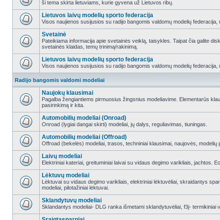
ši tema skirta lietuviams, kurie gyvena už Lietuvos ribų.
Lietuvos laivų modelių sporto federacija
Visos naujienos susijusios su radijo bangomis valdomų modelių federacija, re
Svetainė
Pateikiama informacija apie svetainės veiklą, taisykles. Taipat čia galite di
svetainės klaidas, temų trinimą/rakinimą.
Lietuvos laivų modelių sporto federacija
Visos naujienos susijusios su radijo bangomis valdomų modelių federacija, re
Radijo bangomis valdomi modeliai
Naujokų klausimai
Pagalba žengiantiems pirmuosius žingsnius modeliavime. Elementarūs klausi
pasirinkimą ir kita.
Automobilių modeliai (Onroad)
Onroad (lygiai dangai skirti) modeliai, jų dalys, reguliavimas, tiuningas.
Automobilių modeliai (Offroad)
Offroad (bekelės) modeliai, trasos, techniniai klausimai, naujovės, modelių pr
Laivų modeliai
Elektriniai kateriai, greituminiai laivai su vidaus degimo varikliais, jachtos. 
Lėktuvų modeliai
Lėktuvai su vidaus degimo varikliais, elektriniai lėktuvėliai, skraidantys sparn
modeliai, pilotažiniai lėktuvai.
Sklandytuvų modeliai
Sklandantys modeliai- DLG ranka išmetami sklandytuvėliai, f3j- termikiniai va
Sraigtasparniai