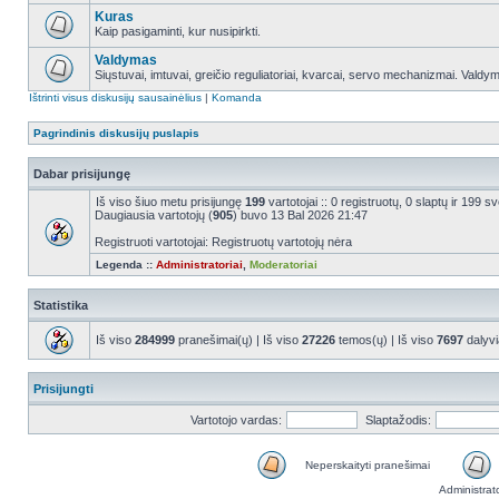
Kuras
Kaip pasigaminti, kur nusipirkti.
Valdymas
Siųstuvai, imtuvai, greičio reguliatoriai, kvarcai, servo mechanizmai. Valdy
Ištrinti visus diskusijų sausainėlius
|
Komanda
Pagrindinis diskusijų puslapis
Dabar prisijungę
Iš viso šiuo metu prisijungę
199
vartotojai :: 0 registruotų, 0 slaptų ir 199 
Daugiausia vartotojų (
905
) buvo 13 Bal 2026 21:47
Registruoti vartotojai: Registruotų vartotojų nėra
Legenda ::
Administratoriai
,
Moderatoriai
Statistika
Iš viso
284999
pranešimai(ų) | Iš viso
27226
temos(ų) | Iš viso
7697
dalyvi
Prisijungti
Vartotojo vardas:
Slaptažodis:
Neperskaityti pranešimai
Administrat