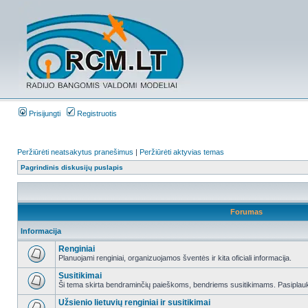
Prisijungti
Registruotis
Peržiūrėti neatsakytus pranešimus
|
Peržiūrėti aktyvias temas
Pagrindinis diskusijų puslapis
Forumas
Informacija
Renginiai
Planuojami renginiai, organizuojamos šventės ir kita oficiali informacija.
Susitikimai
Ši tema skirta bendraminčių paieškoms, bendriems susitikimams. Pasiplauki
Užsienio lietuvių renginiai ir susitikimai