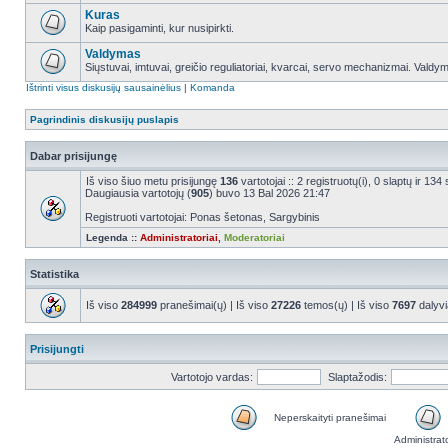
Kuras
Kaip pasigaminti, kur nusipirkti.
Valdymas
Siųstuvai, imtuvai, greičio reguliatoriai, kvarcai, servo mechanizmai. Valdy
Ištrinti visus diskusijų sausainėlius
|
Komanda
Pagrindinis diskusijų puslapis
Dabar prisijungę
Iš viso šiuo metu prisijungę
136
vartotojai :: 2 registruotų(i), 0 slaptų ir 1
Daugiausia vartotojų (
905
) buvo 13 Bal 2026 21:47
Registruoti vartotojai: Ponas šetonas, Sargybinis
Legenda ::
Administratoriai
,
Moderatoriai
Statistika
Iš viso
284999
pranešimai(ų) | Iš viso
27226
temos(ų) | Iš viso
7697
dalyvi
Prisijungti
Vartotojo vardas:
Slaptažodis:
Neperskaityti pranešimai
Administrat