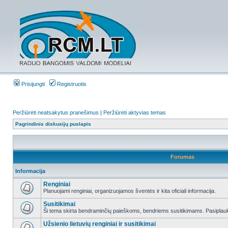
Prisijungti
Registruotis
Peržiūrėti neatsakytus pranešimus
|
Peržiūrėti aktyvias temas
Pagrindinis diskusijų puslapis
Forumas
Informacija
Renginiai
Planuojami renginiai, organizuojamos šventės ir kita oficiali informacija.
Susitikimai
Ši tema skirta bendraminčių paieškoms, bendriems susitikimams. Pasiplauki
Užsienio lietuvių renginiai ir susitikimai