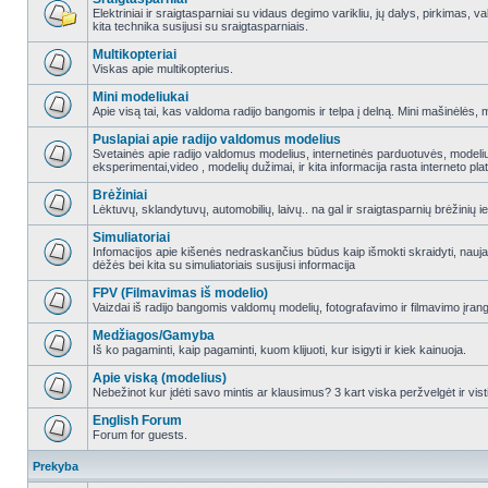
Elektriniai ir sraigtasparniai su vidaus degimo varikliu, jų dalys, pirkimas
kita technika susijusi su sraigtasparniais.
Multikopteriai
Viskas apie multikopterius.
Mini modeliukai
Apie visą tai, kas valdoma radijo bangomis ir telpa į delną. Mini mašinėlės, mini
Puslapiai apie radijo valdomus modelius
Svetainės apie radijo valdomus modelius, internetinės parduotuvės, modeliuot
eksperimentai,video , modelių dužimai, ir kita informacija rasta interneto pl
Brėžiniai
Lėktuvų, sklandytuvų, automobilių, laivų.. na gal ir sraigtasparnių brėžinių ie
Simuliatoriai
Infomacijos apie kišenės nedraskančius būdus kaip išmokti skraidyti, nauj
dėžės bei kita su simuliatoriais susijusi informacija
FPV (Filmavimas iš modelio)
Vaizdai iš radijo bangomis valdomų modelių, fotografavimo ir filmavimo įran
Medžiagos/Gamyba
Iš ko pagaminti, kaip pagaminti, kuom klijuoti, kur isigyti ir kiek kainuoja.
Apie viską (modelius)
Nebežinot kur įdėti savo mintis ar klausimus? 3 kart viska peržvelgėt ir vist
English Forum
Forum for guests.
Prekyba