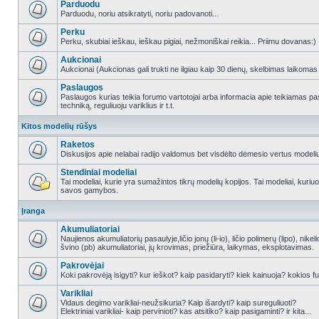
Parduodu
Parduodu, noriu atsikratyti, noriu padovanoti...
Perku
Perku, skubiai ieškau, ieškau pigiai, nežmoniškai reikia... Priimu dovanas:)
Aukcionai
Aukcionai (Aukcionas gali trukti ne ilgiau kaip 30 dienų, skelbimas laikomas
Paslaugos
Paslaugos kurias teikia forumo vartotojai arba informacia apie teikiamas
techniką, reguliuoju variklius ir t.t.
Kitos modelių rūšys
Raketos
Diskusijos apie nelabai radijo valdomus bet visdėlto dėmesio vertus modeli
Stendiniai modeliai
Tai modeliai, kurie yra sumažintos tikrų modelių kopijos. Tai modeliai, kuriuos 
savos gamybos.
Įranga
Akumuliatoriai
Naujienos akumuliatorių pasaulyje,ličio jonų (li-io), ličio polimerų (lipo), nike
švino (pb) akumuliatoriai, jų krovimas, priežiūra, laikymas, eksplotavimas.
Pakrovėjai
Koki pakrovėją isigyti? kur ieškot? kaip pasidaryti? kiek kainuoja? kokios fu
Varikliai
Vidaus degimo varikliai-neužsikuria? Kaip išardyti? kaip sureguliuoti?
Elektriniai varikliai- kaip pervinioti? kas atsitiko? kaip pasigaminti? ir kita...