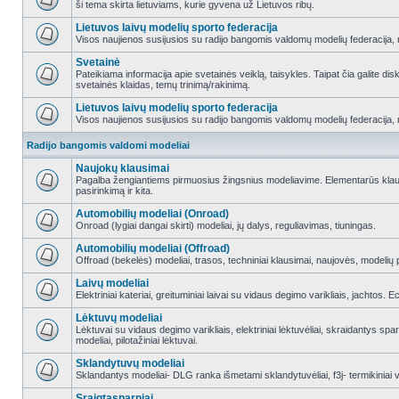
ši tema skirta lietuviams, kurie gyvena už Lietuvos ribų.
Lietuvos laivų modelių sporto federacija
Visos naujienos susijusios su radijo bangomis valdomų modelių federacija, re
Svetainė
Pateikiama informacija apie svetainės veiklą, taisykles. Taipat čia galite di
svetainės klaidas, temų trinimą/rakinimą.
Lietuvos laivų modelių sporto federacija
Visos naujienos susijusios su radijo bangomis valdomų modelių federacija, re
Radijo bangomis valdomi modeliai
Naujokų klausimai
Pagalba žengiantiems pirmuosius žingsnius modeliavime. Elementarūs klausi
pasirinkimą ir kita.
Automobilių modeliai (Onroad)
Onroad (lygiai dangai skirti) modeliai, jų dalys, reguliavimas, tiuningas.
Automobilių modeliai (Offroad)
Offroad (bekelės) modeliai, trasos, techniniai klausimai, naujovės, modelių pr
Laivų modeliai
Elektriniai kateriai, greituminiai laivai su vidaus degimo varikliais, jachtos. 
Lėktuvų modeliai
Lėktuvai su vidaus degimo varikliais, elektriniai lėktuvėliai, skraidantys sparn
modeliai, pilotažiniai lėktuvai.
Sklandytuvų modeliai
Sklandantys modeliai- DLG ranka išmetami sklandytuvėliai, f3j- termikiniai va
Sraigtasparniai