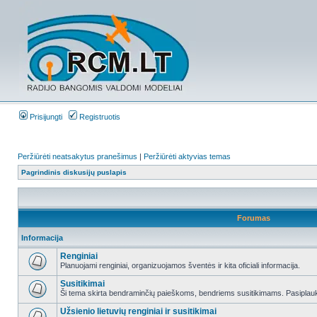
Prisijungti
Registruotis
Peržiūrėti neatsakytus pranešimus
|
Peržiūrėti aktyvias temas
Pagrindinis diskusijų puslapis
Forumas
Informacija
Renginiai
Planuojami renginiai, organizuojamos šventės ir kita oficiali informacija.
Susitikimai
Ši tema skirta bendraminčių paieškoms, bendriems susitikimams. Pasiplauki
Užsienio lietuvių renginiai ir susitikimai