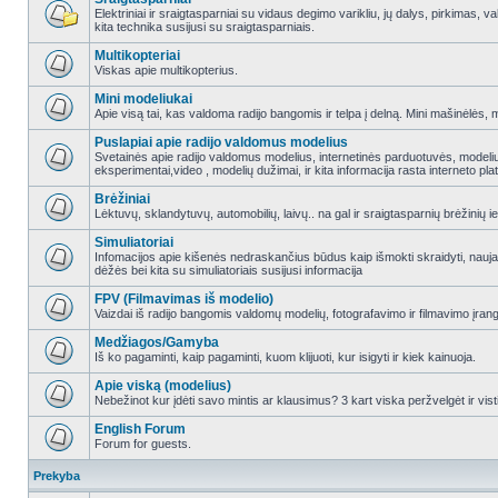
Elektriniai ir sraigtasparniai su vidaus degimo varikliu, jų dalys, pirkimas
kita technika susijusi su sraigtasparniais.
Multikopteriai
Viskas apie multikopterius.
Mini modeliukai
Apie visą tai, kas valdoma radijo bangomis ir telpa į delną. Mini mašinėlės, mini
Puslapiai apie radijo valdomus modelius
Svetainės apie radijo valdomus modelius, internetinės parduotuvės, modeliuot
eksperimentai,video , modelių dužimai, ir kita informacija rasta interneto pl
Brėžiniai
Lėktuvų, sklandytuvų, automobilių, laivų.. na gal ir sraigtasparnių brėžinių ie
Simuliatoriai
Infomacijos apie kišenės nedraskančius būdus kaip išmokti skraidyti, nauj
dėžės bei kita su simuliatoriais susijusi informacija
FPV (Filmavimas iš modelio)
Vaizdai iš radijo bangomis valdomų modelių, fotografavimo ir filmavimo įran
Medžiagos/Gamyba
Iš ko pagaminti, kaip pagaminti, kuom klijuoti, kur isigyti ir kiek kainuoja.
Apie viską (modelius)
Nebežinot kur įdėti savo mintis ar klausimus? 3 kart viska peržvelgėt ir vist
English Forum
Forum for guests.
Prekyba