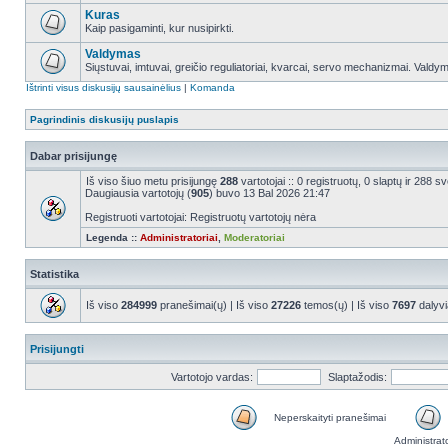
Kuras
Kaip pasigaminti, kur nusipirkti.
Valdymas
Siųstuvai, imtuvai, greičio reguliatoriai, kvarcai, servo mechanizmai. Valdy
Ištrinti visus diskusijų sausainėlius
|
Komanda
Pagrindinis diskusijų puslapis
Dabar prisijungę
Iš viso šiuo metu prisijungę
288
vartotojai :: 0 registruotų, 0 slaptų ir 288 
Daugiausia vartotojų (
905
) buvo 13 Bal 2026 21:47
Registruoti vartotojai: Registruotų vartotojų nėra
Legenda ::
Administratoriai
,
Moderatoriai
Statistika
Iš viso
284999
pranešimai(ų) | Iš viso
27226
temos(ų) | Iš viso
7697
dalyvi
Prisijungti
Vartotojo vardas:
Slaptažodis:
Neperskaityti pranešimai
Administrat