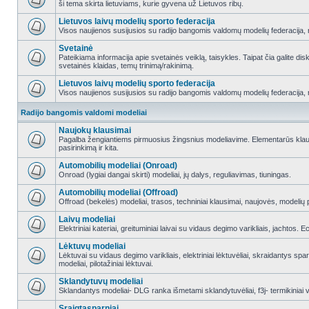
ši tema skirta lietuviams, kurie gyvena už Lietuvos ribų.
Lietuvos laivų modelių sporto federacija
Visos naujienos susijusios su radijo bangomis valdomų modelių federacija, re
Svetainė
Pateikiama informacija apie svetainės veiklą, taisykles. Taipat čia galite di
svetainės klaidas, temų trinimą/rakinimą.
Lietuvos laivų modelių sporto federacija
Visos naujienos susijusios su radijo bangomis valdomų modelių federacija, re
Radijo bangomis valdomi modeliai
Naujokų klausimai
Pagalba žengiantiems pirmuosius žingsnius modeliavime. Elementarūs klausi
pasirinkimą ir kita.
Automobilių modeliai (Onroad)
Onroad (lygiai dangai skirti) modeliai, jų dalys, reguliavimas, tiuningas.
Automobilių modeliai (Offroad)
Offroad (bekelės) modeliai, trasos, techniniai klausimai, naujovės, modelių pr
Laivų modeliai
Elektriniai kateriai, greituminiai laivai su vidaus degimo varikliais, jachtos. 
Lėktuvų modeliai
Lėktuvai su vidaus degimo varikliais, elektriniai lėktuvėliai, skraidantys sparn
modeliai, pilotažiniai lėktuvai.
Sklandytuvų modeliai
Sklandantys modeliai- DLG ranka išmetami sklandytuvėliai, f3j- termikiniai va
Sraigtasparniai