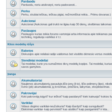
Parduodu
Parduodu, noriu atsikratyti, noriu padovanoti...
Perku
Perku, skubiai ieškau, ieškau pigiai, nežmoniškai reikia... Priimu dovanas:)
Aukcionai
Aukcionai (Aukcionas gali trukti ne ilgiau kaip 30 dienų, skelbimas laikomas
Paslaugos
Paslaugos kurias teikia forumo vartotojai arba informacia apie teikiamas
techniką, reguliuoju variklius ir t.t.
Kitos modelių rūšys
Raketos
Diskusijos apie nelabai radijo valdomus bet visdėlto dėmesio vertus modeli
Stendiniai modeliai
Tai modeliai, kurie yra sumažintos tikrų modelių kopijos. Tai modeliai, kuriuos 
savos gamybos.
Įranga
Akumuliatoriai
Naujienos akumuliatorių pasaulyje,ličio jonų (li-io), ličio polimerų (lipo), nike
švino (pb) akumuliatoriai, jų krovimas, priežiūra, laikymas, eksplotavimas.
Pakrovėjai
Koki pakrovėją isigyti? kur ieškot? kaip pasidaryti? kiek kainuoja? kokios fu
Varikliai
Vidaus degimo varikliai-neužsikuria? Kaip išardyti? kaip sureguliuoti?
Elektriniai varikliai- kaip pervinioti? kas atsitiko? kaip pasigaminti? ir kita...