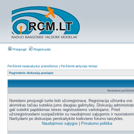
Prisijungti
Registruotis
Peržiūrėti neatsakytus pranešimus
|
Peržiūrėti aktyvias temas
Pagrindinis diskusijų puslapis
Norėdami peržiūrėti 
Norėdami prisijungti turite būti užsiregistravę. Registracija užtrunka vos 
akimirkas tačiau suteikia jums daugiau galimybių. Diskusijų administrat
gali suteikti papildomas teises registruotiems vartotojams. Prieš
užsiregistruodami susipažinkite su naudojimosi sąlygomis ir nuostatomi
Naršydami po diskusijas perskaitykite kiekvieno forumo taisykles.
Naudojimosi sąlygos
|
Privatumo politika