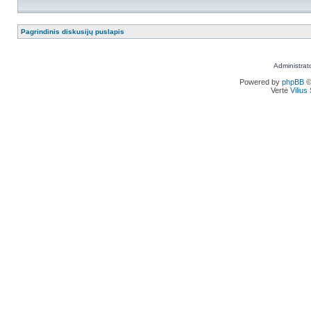
Pagrindinis diskusijų puslapis
Administrat
Powered by
phpBB
©
Vertė
Viliu