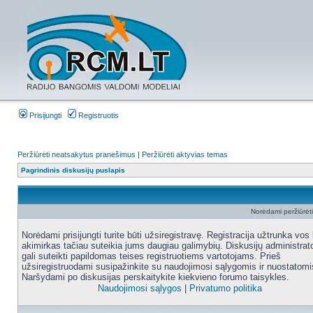
Prisijungti
Registruotis
Peržiūrėti neatsakytus pranešimus
|
Peržiūrėti aktyvias temas
Pagrindinis diskusijų puslapis
Norėdami peržiūrėti 
Norėdami prisijungti turite būti užsiregistravę. Registracija užtrunka vos 
akimirkas tačiau suteikia jums daugiau galimybių. Diskusijų administrat
gali suteikti papildomas teises registruotiems vartotojams. Prieš
užsiregistruodami susipažinkite su naudojimosi sąlygomis ir nuostatomi
Naršydami po diskusijas perskaitykite kiekvieno forumo taisykles.
Naudojimosi sąlygos
|
Privatumo politika