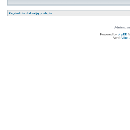
Pagrindinis diskusijų puslapis
Administrat
Powered by
phpBB
©
Vertė
Viliu