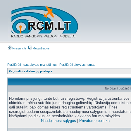
Prisijungti
Registruotis
Peržiūrėti neatsakytus pranešimus
|
Peržiūrėti aktyvias temas
Pagrindinis diskusijų puslapis
Norėdami peržiūrėti 
Norėdami prisijungti turite būti užsiregistravę. Registracija užtrunka vos 
akimirkas tačiau suteikia jums daugiau galimybių. Diskusijų administrat
gali suteikti papildomas teises registruotiems vartotojams. Prieš
užsiregistruodami susipažinkite su naudojimosi sąlygomis ir nuostatomi
Naršydami po diskusijas perskaitykite kiekvieno forumo taisykles.
Naudojimosi sąlygos
|
Privatumo politika