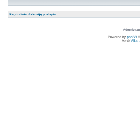
Pagrindinis diskusijų puslapis
Administrat
Powered by
phpBB
©
Vertė
Viliu