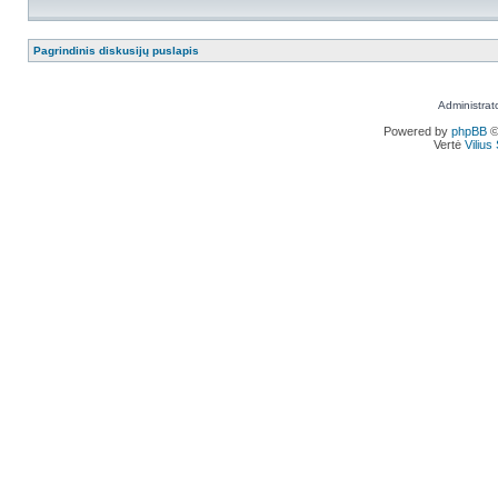
Pagrindinis diskusijų puslapis
Administrat
Powered by
phpBB
©
Vertė
Viliu