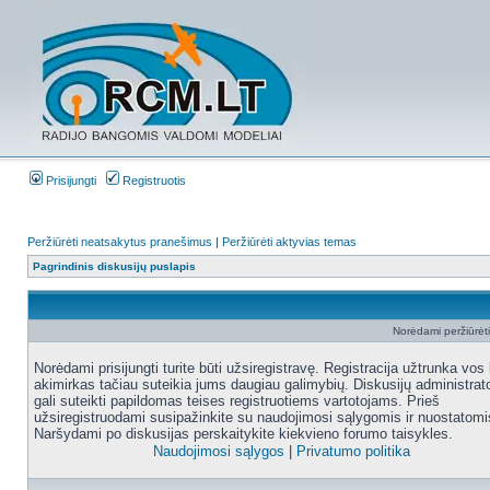
Prisijungti
Registruotis
Peržiūrėti neatsakytus pranešimus
|
Peržiūrėti aktyvias temas
Pagrindinis diskusijų puslapis
Norėdami peržiūrėti 
Norėdami prisijungti turite būti užsiregistravę. Registracija užtrunka vos 
akimirkas tačiau suteikia jums daugiau galimybių. Diskusijų administrat
gali suteikti papildomas teises registruotiems vartotojams. Prieš
užsiregistruodami susipažinkite su naudojimosi sąlygomis ir nuostatomi
Naršydami po diskusijas perskaitykite kiekvieno forumo taisykles.
Naudojimosi sąlygos
|
Privatumo politika