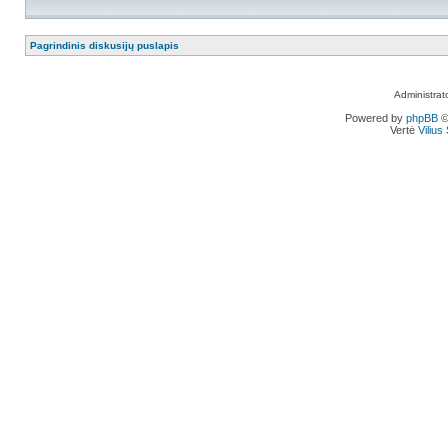
Pagrindinis diskusijų puslapis
Administrat
Powered by
phpBB
©
Vertė
Viliu