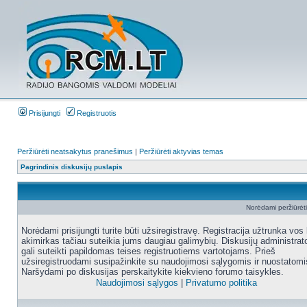
Prisijungti
Registruotis
Peržiūrėti neatsakytus pranešimus
|
Peržiūrėti aktyvias temas
Pagrindinis diskusijų puslapis
Norėdami peržiūrėti 
Norėdami prisijungti turite būti užsiregistravę. Registracija užtrunka vos 
akimirkas tačiau suteikia jums daugiau galimybių. Diskusijų administrat
gali suteikti papildomas teises registruotiems vartotojams. Prieš
užsiregistruodami susipažinkite su naudojimosi sąlygomis ir nuostatomi
Naršydami po diskusijas perskaitykite kiekvieno forumo taisykles.
Naudojimosi sąlygos
|
Privatumo politika