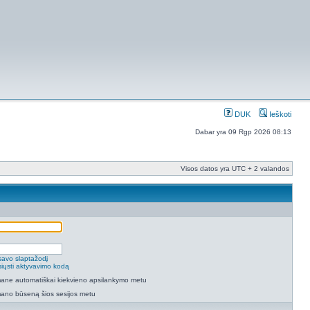
DUK
Ieškoti
Dabar yra 09 Rgp 2026 08:13
Visos datos yra UTC + 2 valandos
savo slaptažodį
isiųsti aktyvavimo kodą
 mane automatiškai kiekvieno apsilankymo metu
mano būseną šios sesijos metu