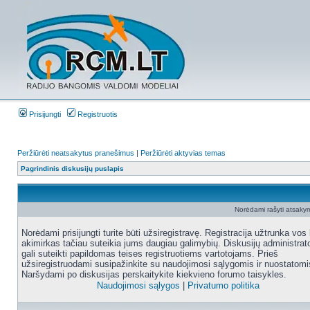
Prisijungti
Registruotis
Peržiūrėti neatsakytus pranešimus
|
Peržiūrėti aktyvias temas
Pagrindinis diskusijų puslapis
Norėdami rašyti atsakym
Norėdami prisijungti turite būti užsiregistravę. Registracija užtrunka vos 
akimirkas tačiau suteikia jums daugiau galimybių. Diskusijų administrat
gali suteikti papildomas teises registruotiems vartotojams. Prieš
užsiregistruodami susipažinkite su naudojimosi sąlygomis ir nuostatomi
Naršydami po diskusijas perskaitykite kiekvieno forumo taisykles.
Naudojimosi sąlygos
|
Privatumo politika