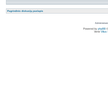
Pagrindinis diskusijų puslapis
Administrat
Powered by
phpBB
©
Vertė
Viliu