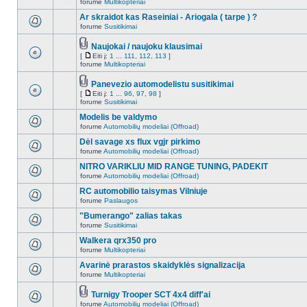
forume
Multikopteriai
Ar skraidot kas Raseiniai - Ariogala ( tarpe ) ?
forume
Susitikimai
Naujokai / naujoku klausimai
[
Eiti į:
1
...
111
,
112
,
113
]
forume
Multikopteriai
Panevezio automodelistu susitikimai
[
Eiti į:
1
...
96
,
97
,
98
]
forume
Susitikimai
Modelis be valdymo
forume
Automobilių modeliai (Offroad)
Dėl savage xs flux vgjr pirkimo
forume
Automobilių modeliai (Offroad)
NITRO VARIKLIU MID RANGE TUNING, PADEKIT
forume
Automobilių modeliai (Offroad)
RC automobilio taisymas Vilniuje
forume
Paslaugos
"Bumerango" zalias takas
forume
Susitikimai
Walkera qrx350 pro
forume
Multikopteriai
Avarinė prarastos skaidyklės signalizacija
forume
Multikopteriai
Turnigy Trooper SCT 4x4 diff'ai
forume
Automobilių modeliai (Offroad)