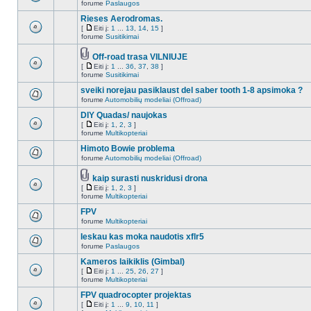
forume
Paslaugos
Rieses Aerodromas.
[
Eiti į:
1
...
13
,
14
,
15
]
forume
Susitikimai
Off-road trasa VILNIUJE
[
Eiti į:
1
...
36
,
37
,
38
]
forume
Susitikimai
sveiki norejau pasiklaust del saber tooth 1-8 apsimoka ?
forume
Automobilių modeliai (Offroad)
DIY Quadas/ naujokas
[
Eiti į:
1
,
2
,
3
]
forume
Multikopteriai
Himoto Bowie problema
forume
Automobilių modeliai (Offroad)
kaip surasti nuskridusi drona
[
Eiti į:
1
,
2
,
3
]
forume
Multikopteriai
FPV
forume
Multikopteriai
Ieskau kas moka naudotis xflr5
forume
Paslaugos
Kameros laikiklis (Gimbal)
[
Eiti į:
1
...
25
,
26
,
27
]
forume
Multikopteriai
FPV quadrocopter projektas
[
Eiti į:
1
...
9
,
10
,
11
]