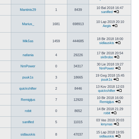
10 Bal 2018 16:47
Mantinis29
1
8439
sanifled
10 Lap 2019 20:10
Marius_
1681
698913
Aegis
18 Bir 2018 18:00
Mikšas
1459
444685
sidlauskis
17 Bir 2018 20:54
nafania
4
29226
sk8robo
30 Lie 2018 19:27
NmPower
0
34317
NmPower
19 Geg 2018 15:45
puuk1s
3
18665
puuk1s
13 Kov 2018 12:03
quickshifter
2
8446
quickshifter
10 Bir 2018 16:00
Remigijus
7
12920
Remigijus
14 Bir 2018 21:29
robit
0
8652
robit
03 Vas 2019 20:03
sanifled
5
11015
lenynas
15 Lap 2018 19:55
sidlauskis
8
47037
sidlauskis