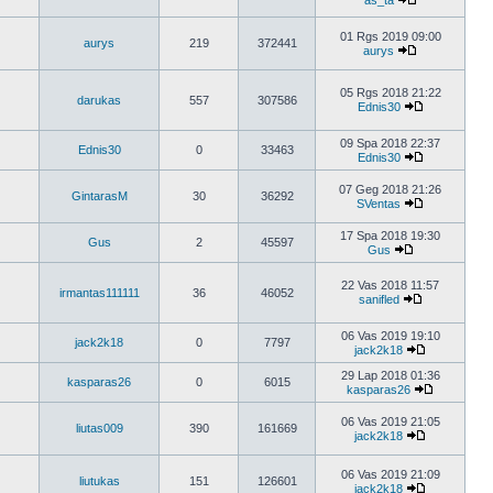
as_ta
01 Rgs 2019 09:00
aurys
219
372441
aurys
05 Rgs 2018 21:22
darukas
557
307586
Ednis30
09 Spa 2018 22:37
Ednis30
0
33463
Ednis30
07 Geg 2018 21:26
GintarasM
30
36292
SVentas
17 Spa 2018 19:30
Gus
2
45597
Gus
22 Vas 2018 11:57
irmantas111111
36
46052
sanifled
06 Vas 2019 19:10
jack2k18
0
7797
jack2k18
29 Lap 2018 01:36
kasparas26
0
6015
kasparas26
06 Vas 2019 21:05
liutas009
390
161669
jack2k18
06 Vas 2019 21:09
liutukas
151
126601
jack2k18