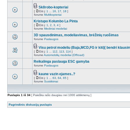
Sk8robo-kopteriai
[
Eiti į:
1
...
16
,
17
,
18
]
forume
Multikopteriai
Kristupo Kolumbo La Pinta
[
Eiti į:
1
,
2
,
3
,
4
]
forume
Mediniai modeliai
3D spausdinimas, modeliavimas, brėžinių ruošimas
forume
Paslaugos
Visu petrol modeliu (Baja,MCD,FG ir kiti)[ bendri klausi
[
Eiti į:
1
...
112
,
113
,
114
]
forume
Automobilių modeliai (Offroad)
Reikalinga paslauga ESC gamyba
forume
Paslaugos
kaune vazin ejames..?
[
Eiti į:
1
...
63
,
64
,
65
]
forume
Susitikimai
Puslapis
1
iš
34
[ Paieška rašo daugiau nei 1000 atitikmenų ]
Pagrindinis diskusijų puslapis