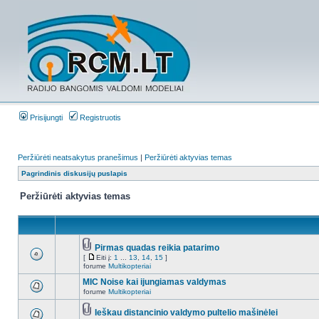
Prisijungti
Registruotis
Peržiūrėti neatsakytus pranešimus
|
Peržiūrėti aktyvias temas
Pagrindinis diskusijų puslapis
Peržiūrėti aktyvias temas
Pirmas quadas reikia patarimo
[
Eiti į:
1
...
13
,
14
,
15
]
forume
Multikopteriai
MIC Noise kai ijungiamas valdymas
forume
Multikopteriai
Ieškau distancinio valdymo pultelio mašinėlei