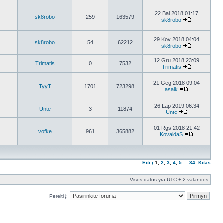
22 Bal 2018 01:17
sk8robo
259
163579
sk8robo
29 Kov 2018 04:04
sk8robo
54
62212
sk8robo
12 Gru 2018 23:09
Trimatis
0
7532
Trimatis
21 Geg 2018 09:04
TyyT
1701
723298
asalk
26 Lap 2019 06:34
Unte
3
11874
Unte
01 Rgs 2018 21:42
vofke
961
365882
KovaldaS
Eiti į
1
,
2
,
3
,
4
,
5
...
34
Kitas
Visos datos yra UTC + 2 valandos
Pereiti į: