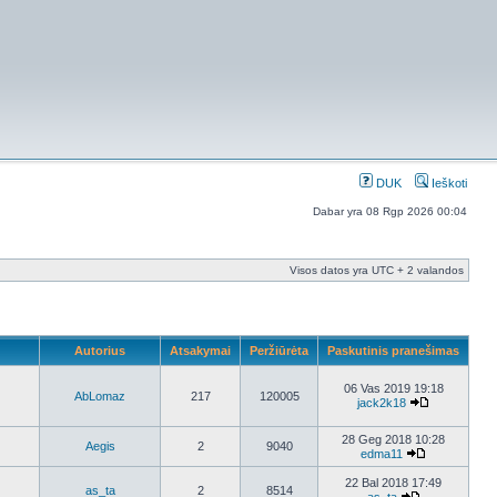
DUK
Ieškoti
Dabar yra 08 Rgp 2026 00:04
Visos datos yra UTC + 2 valandos
Autorius
Atsakymai
Peržiūrėta
Paskutinis pranešimas
06 Vas 2019 19:18
AbLomaz
217
120005
jack2k18
28 Geg 2018 10:28
Aegis
2
9040
edma11
22 Bal 2018 17:49
as_ta
2
8514