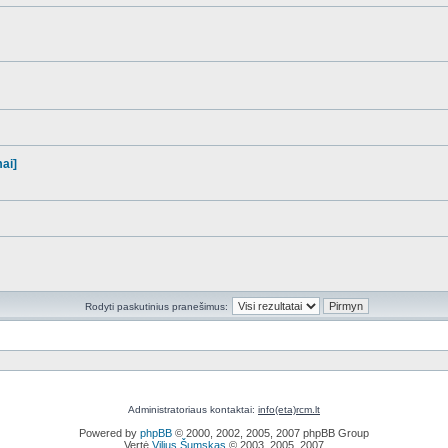
mai]
Rodyti paskutinius pranešimus:
Administratoriaus kontaktai:
info(eta)rcm.lt
Powered by
phpBB
© 2000, 2002, 2005, 2007 phpBB Group
Vertė
Vilius Šumskas
© 2003, 2005, 2007