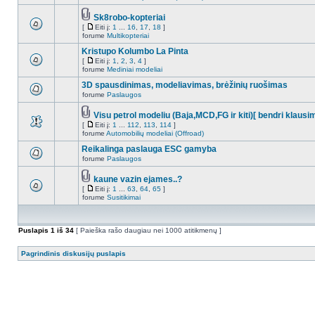
Sk8robo-kopteriai
[
Eiti į:
1
...
16
,
17
,
18
]
forume
Multikopteriai
Kristupo Kolumbo La Pinta
[
Eiti į:
1
,
2
,
3
,
4
]
forume
Mediniai modeliai
3D spausdinimas, modeliavimas, brėžinių ruošimas
forume
Paslaugos
Visu petrol modeliu (Baja,MCD,FG ir kiti)[ bendri klausi
[
Eiti į:
1
...
112
,
113
,
114
]
forume
Automobilių modeliai (Offroad)
Reikalinga paslauga ESC gamyba
forume
Paslaugos
kaune vazin ejames..?
[
Eiti į:
1
...
63
,
64
,
65
]
forume
Susitikimai
Puslapis
1
iš
34
[ Paieška rašo daugiau nei 1000 atitikmenų ]
Pagrindinis diskusijų puslapis