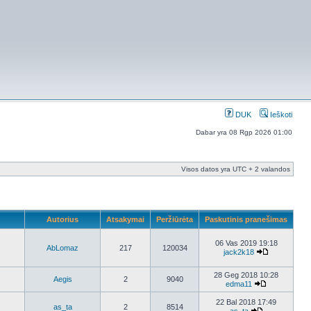
DUK
Ieškoti
Dabar yra 08 Rgp 2026 01:00
Visos datos yra UTC + 2 valandos
Autorius
Atsakymai
Peržiūrėta
Paskutinis pranešimas
06 Vas 2019 19:18
AbLomaz
217
120034
jack2k18
28 Geg 2018 10:28
Aegis
2
9040
edma11
22 Bal 2018 17:49
as_ta
2
8514