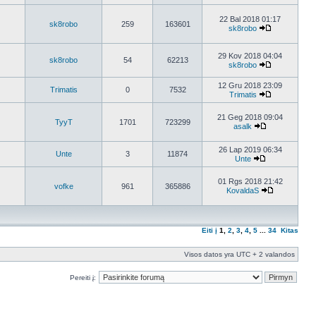
22 Bal 2018 01:17
sk8robo
259
163601
sk8robo
29 Kov 2018 04:04
sk8robo
54
62213
sk8robo
12 Gru 2018 23:09
Trimatis
0
7532
Trimatis
21 Geg 2018 09:04
TyyT
1701
723299
asalk
26 Lap 2019 06:34
Unte
3
11874
Unte
01 Rgs 2018 21:42
vofke
961
365886
KovaldaS
Eiti į
1
,
2
,
3
,
4
,
5
...
34
Kitas
Visos datos yra UTC + 2 valandos
Pereiti į: