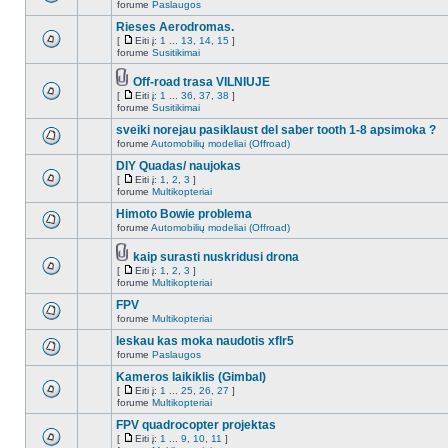
forume
Paslaugos
Rieses Aerodromas.
[
Eiti į:
1
...
13
,
14
,
15
]
forume
Susitikimai
Off-road trasa VILNIUJE
[
Eiti į:
1
...
36
,
37
,
38
]
forume
Susitikimai
sveiki norejau pasiklaust del saber tooth 1-8 apsimoka ?
forume
Automobilių modeliai (Offroad)
DIY Quadas/ naujokas
[
Eiti į:
1
,
2
,
3
]
forume
Multikopteriai
Himoto Bowie problema
forume
Automobilių modeliai (Offroad)
kaip surasti nuskridusi drona
[
Eiti į:
1
,
2
,
3
]
forume
Multikopteriai
FPV
forume
Multikopteriai
Ieskau kas moka naudotis xflr5
forume
Paslaugos
Kameros laikiklis (Gimbal)
[
Eiti į:
1
...
25
,
26
,
27
]
forume
Multikopteriai
FPV quadrocopter projektas
[
Eiti į:
1
...
9
,
10
,
11
]