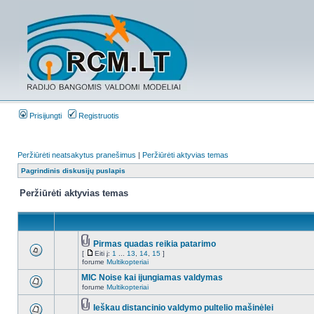
Prisijungti
Registruotis
Peržiūrėti neatsakytus pranešimus
|
Peržiūrėti aktyvias temas
Pagrindinis diskusijų puslapis
Peržiūrėti aktyvias temas
Pirmas quadas reikia patarimo
[
Eiti į:
1
...
13
,
14
,
15
]
forume
Multikopteriai
MIC Noise kai ijungiamas valdymas
forume
Multikopteriai
Ieškau distancinio valdymo pultelio mašinėlei