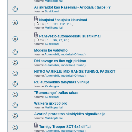
forume
Multikopteriai
Ar skraidot kas Raseiniai - Ariogala ( tarpe ) ?
forume
Susitikimai
Naujokai / naujoku klausimai
[
Eiti į:
1
...
111
,
112
,
113
]
forume
Multikopteriai
Panevezio automodelistu susitikimai
[
Eiti į:
1
...
96
,
97
,
98
]
forume
Susitikimai
Modelis be valdymo
forume
Automobilių modeliai (Offroad)
Dėl savage xs flux vgjr pirkimo
forume
Automobilių modeliai (Offroad)
NITRO VARIKLIU MID RANGE TUNING, PADEKIT
forume
Automobilių modeliai (Offroad)
RC automobilio taisymas Vilniuje
forume
Paslaugos
"Bumerango" zalias takas
forume
Susitikimai
Walkera qrx350 pro
forume
Multikopteriai
Avarinė prarastos skaidyklės signalizacija
forume
Multikopteriai
Turnigy Trooper SCT 4x4 diff'ai
forume
Automobilių modeliai (Offroad)