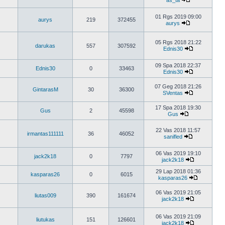
as_ta
01 Rgs 2019 09:00
aurys
219
372455
aurys
05 Rgs 2018 21:22
darukas
557
307592
Ednis30
09 Spa 2018 22:37
Ednis30
0
33463
Ednis30
07 Geg 2018 21:26
GintarasM
30
36300
SVentas
17 Spa 2018 19:30
Gus
2
45598
Gus
22 Vas 2018 11:57
irmantas111111
36
46052
sanifled
06 Vas 2019 19:10
jack2k18
0
7797
jack2k18
29 Lap 2018 01:36
kasparas26
0
6015
kasparas26
06 Vas 2019 21:05
liutas009
390
161674
jack2k18
06 Vas 2019 21:09
liutukas
151
126601
jack2k18