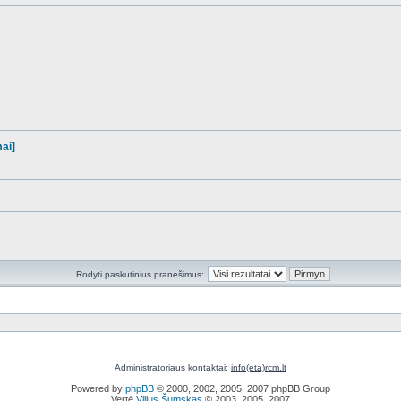
mai]
Rodyti paskutinius pranešimus:
Administratoriaus kontaktai:
info(eta)rcm.lt
Powered by
phpBB
© 2000, 2002, 2005, 2007 phpBB Group
Vertė
Vilius Šumskas
© 2003, 2005, 2007