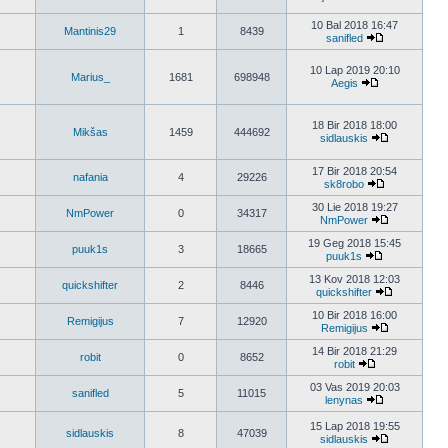
10 Bal 2018 16:47
Mantinis29
1
8439
sanifled
10 Lap 2019 20:10
Marius_
1681
698948
Aegis
18 Bir 2018 18:00
Mikšas
1459
444692
sidlauskis
17 Bir 2018 20:54
nafania
4
29226
sk8robo
30 Lie 2018 19:27
NmPower
0
34317
NmPower
19 Geg 2018 15:45
puuk1s
3
18665
puuk1s
13 Kov 2018 12:03
quickshifter
2
8446
quickshifter
10 Bir 2018 16:00
Remigijus
7
12920
Remigijus
14 Bir 2018 21:29
robit
0
8652
robit
03 Vas 2019 20:03
sanifled
5
11015
lenynas
15 Lap 2018 19:55
sidlauskis
8
47039
sidlauskis