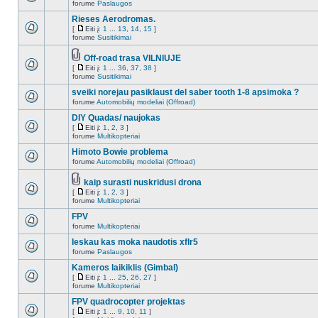
forume
Paslaugos
Rieses Aerodromas.
[
Eiti į:
1
...
13
,
14
,
15
]
forume
Susitikimai
Off-road trasa VILNIUJE
[
Eiti į:
1
...
36
,
37
,
38
]
forume
Susitikimai
sveiki norejau pasiklaust del saber tooth 1-8 apsimoka ?
forume
Automobilių modeliai (Offroad)
DIY Quadas/ naujokas
[
Eiti į:
1
,
2
,
3
]
forume
Multikopteriai
Himoto Bowie problema
forume
Automobilių modeliai (Offroad)
kaip surasti nuskridusi drona
[
Eiti į:
1
,
2
,
3
]
forume
Multikopteriai
FPV
forume
Multikopteriai
Ieskau kas moka naudotis xflr5
forume
Paslaugos
Kameros laikiklis (Gimbal)
[
Eiti į:
1
...
25
,
26
,
27
]
forume
Multikopteriai
FPV quadrocopter projektas
[
Eiti į:
1
...
9
,
10
,
11
]