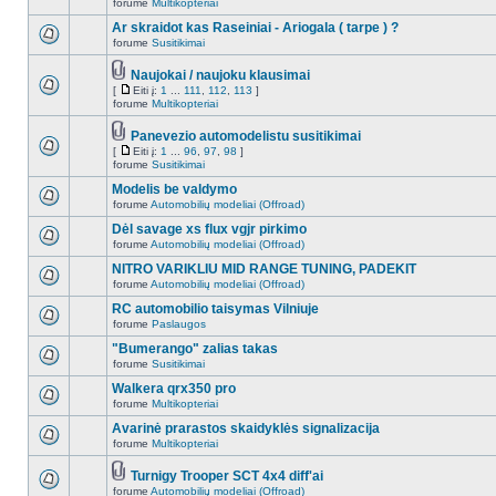
forume
Multikopteriai
Ar skraidot kas Raseiniai - Ariogala ( tarpe ) ?
forume
Susitikimai
Naujokai / naujoku klausimai
[
Eiti į:
1
...
111
,
112
,
113
]
forume
Multikopteriai
Panevezio automodelistu susitikimai
[
Eiti į:
1
...
96
,
97
,
98
]
forume
Susitikimai
Modelis be valdymo
forume
Automobilių modeliai (Offroad)
Dėl savage xs flux vgjr pirkimo
forume
Automobilių modeliai (Offroad)
NITRO VARIKLIU MID RANGE TUNING, PADEKIT
forume
Automobilių modeliai (Offroad)
RC automobilio taisymas Vilniuje
forume
Paslaugos
"Bumerango" zalias takas
forume
Susitikimai
Walkera qrx350 pro
forume
Multikopteriai
Avarinė prarastos skaidyklės signalizacija
forume
Multikopteriai
Turnigy Trooper SCT 4x4 diff'ai
forume
Automobilių modeliai (Offroad)