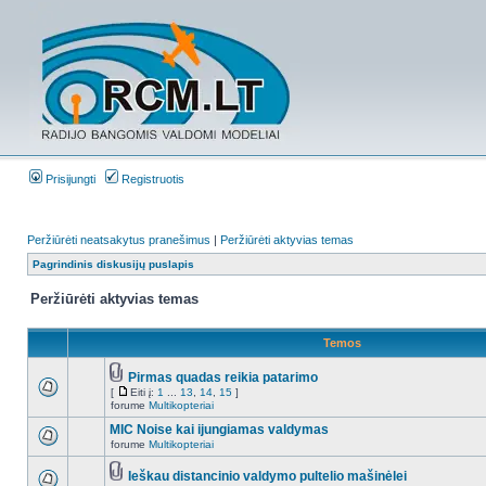
Prisijungti
Registruotis
Peržiūrėti neatsakytus pranešimus
|
Peržiūrėti aktyvias temas
Pagrindinis diskusijų puslapis
Peržiūrėti aktyvias temas
Temos
Pirmas quadas reikia patarimo
[
Eiti į:
1
...
13
,
14
,
15
]
forume
Multikopteriai
MIC Noise kai ijungiamas valdymas
forume
Multikopteriai
Ieškau distancinio valdymo pultelio mašinėlei