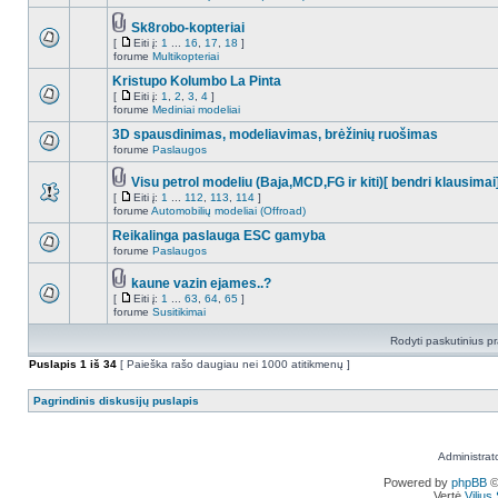
Sk8robo-kopteriai
[
Eiti į:
1
...
16
,
17
,
18
]
forume
Multikopteriai
Kristupo Kolumbo La Pinta
[
Eiti į:
1
,
2
,
3
,
4
]
forume
Mediniai modeliai
3D spausdinimas, modeliavimas, brėžinių ruošimas
forume
Paslaugos
Visu petrol modeliu (Baja,MCD,FG ir kiti)[ bendri klausimai
[
Eiti į:
1
...
112
,
113
,
114
]
forume
Automobilių modeliai (Offroad)
Reikalinga paslauga ESC gamyba
forume
Paslaugos
kaune vazin ejames..?
[
Eiti į:
1
...
63
,
64
,
65
]
forume
Susitikimai
Rodyti paskutinius p
Puslapis
1
iš
34
[ Paieška rašo daugiau nei 1000 atitikmenų ]
Pagrindinis diskusijų puslapis
Administrat
Powered by
phpBB
©
Vertė
Viliu