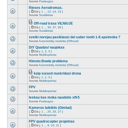
forume
Paslaugos
Rieses Aerodromas.
[
Eiti į:
1
...
13
,
14
,
15
]
forume
Susitikimai
Off-road trasa VILNIUJE
[
Eiti į:
1
...
36
,
37
,
38
]
forume
Susitikimai
sveiki norejau pasiklaust del saber tooth 1-8 apsimoka ?
forume
Automobilių modeliai (Offroad)
DIY Quadas/ naujokas
[
Eiti į:
1
,
2
,
3
]
forume
Multikopteriai
Himoto Bowie problema
forume
Automobilių modeliai (Offroad)
kaip surasti nuskridusi drona
[
Eiti į:
1
,
2
,
3
]
forume
Multikopteriai
FPV
forume
Multikopteriai
Ieskau kas moka naudotis xflr5
forume
Paslaugos
Kameros laikiklis (Gimbal)
[
Eiti į:
1
...
25
,
26
,
27
]
forume
Multikopteriai
FPV quadrocopter projektas
[
Eiti į:
1
...
9
,
10
,
11
]