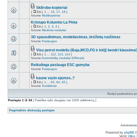
Sk8robo-kopteriai
[
Eiti į:
1
...
16
,
17
,
18
]
forume
Multikopteriai
Kristupo Kolumbo La Pinta
[
Eiti į:
1
,
2
,
3
,
4
]
forume
Mediniai modeliai
3D spausdinimas, modeliavimas, brėžinių ruošimas
forume
Paslaugos
Visu petrol modeliu (Baja,MCD,FG ir kiti)[ bendri klausimai
[
Eiti į:
1
...
112
,
113
,
114
]
forume
Automobilių modeliai (Offroad)
Reikalinga paslauga ESC gamyba
forume
Paslaugos
kaune vazin ejames..?
[
Eiti į:
1
...
63
,
64
,
65
]
forume
Susitikimai
Rodyti paskutinius p
Puslapis
1
iš
34
[ Paieška rašo daugiau nei 1000 atitikmenų ]
Pagrindinis diskusijų puslapis
Administrat
Powered by
phpBB
©
Vertė
Viliu