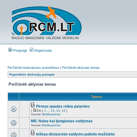
Prisijungti
Registruotis
Peržiūrėti neatsakytus pranešimus
|
Peržiūrėti aktyvias temas
Pagrindinis diskusijų puslapis
Peržiūrėti aktyvias temas
Temos
Pirmas quadas reikia patarimo
[
Eiti į:
1
...
13
,
14
,
15
]
forume
Multikopteriai
MIC Noise kai ijungiamas valdymas
forume
Multikopteriai
Ieškau distancinio valdymo pultelio mašinėlei