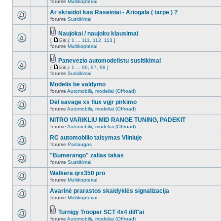
forume
Multikopteriai
Ar skraidot kas Raseiniai - Ariogala ( tarpe ) ?
forume
Susitikimai
Naujokai / naujoku klausimai
[
Eiti į:
1
...
111
,
112
,
113
]
forume
Multikopteriai
Panevezio automodelistu susitikimai
[
Eiti į:
1
...
96
,
97
,
98
]
forume
Susitikimai
Modelis be valdymo
forume
Automobilių modeliai (Offroad)
Dėl savage xs flux vgjr pirkimo
forume
Automobilių modeliai (Offroad)
NITRO VARIKLIU MID RANGE TUNING, PADEKIT
forume
Automobilių modeliai (Offroad)
RC automobilio taisymas Vilniuje
forume
Paslaugos
"Bumerango" zalias takas
forume
Susitikimai
Walkera qrx350 pro
forume
Multikopteriai
Avarinė prarastos skaidyklės signalizacija
forume
Multikopteriai
Turnigy Trooper SCT 4x4 diff'ai
forume
Automobilių modeliai (Offroad)