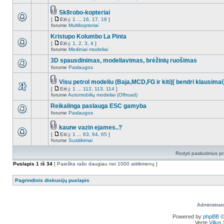
Sk8robo-kopteriai
[
Eiti į:
1
...
16
,
17
,
18
]
forume
Multikopteriai
Kristupo Kolumbo La Pinta
[
Eiti į:
1
,
2
,
3
,
4
]
forume
Mediniai modeliai
3D spausdinimas, modeliavimas, brėžinių ruošimas
forume
Paslaugos
Visu petrol modeliu (Baja,MCD,FG ir kiti)[ bendri klausimai
[
Eiti į:
1
...
112
,
113
,
114
]
forume
Automobilių modeliai (Offroad)
Reikalinga paslauga ESC gamyba
forume
Paslaugos
kaune vazin ejames..?
[
Eiti į:
1
...
63
,
64
,
65
]
forume
Susitikimai
Rodyti paskutinius p
Puslapis
1
iš
34
[ Paieška rašo daugiau nei 1000 atitikmenų ]
Pagrindinis diskusijų puslapis
Administrat
Powered by
phpBB
©
Vertė
Viliu