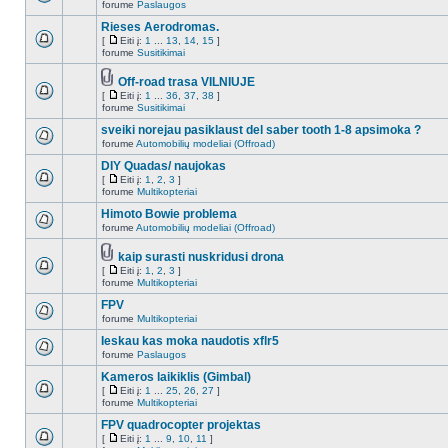
forume
Paslaugos
Rieses Aerodromas.
[
Eiti į:
1
...
13
,
14
,
15
]
forume
Susitikimai
Off-road trasa VILNIUJE
[
Eiti į:
1
...
36
,
37
,
38
]
forume
Susitikimai
sveiki norejau pasiklaust del saber tooth 1-8 apsimoka ?
forume
Automobilių modeliai (Offroad)
DIY Quadas/ naujokas
[
Eiti į:
1
,
2
,
3
]
forume
Multikopteriai
Himoto Bowie problema
forume
Automobilių modeliai (Offroad)
kaip surasti nuskridusi drona
[
Eiti į:
1
,
2
,
3
]
forume
Multikopteriai
FPV
forume
Multikopteriai
Ieskau kas moka naudotis xflr5
forume
Paslaugos
Kameros laikiklis (Gimbal)
[
Eiti į:
1
...
25
,
26
,
27
]
forume
Multikopteriai
FPV quadrocopter projektas
[
Eiti į:
1
...
9
,
10
,
11
]