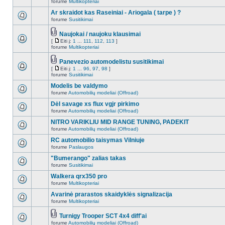
forume
Multikopteriai
Ar skraidot kas Raseiniai - Ariogala ( tarpe ) ?
forume
Susitikimai
Naujokai / naujoku klausimai
[
Eiti į:
1
...
111
,
112
,
113
]
forume
Multikopteriai
Panevezio automodelistu susitikimai
[
Eiti į:
1
...
96
,
97
,
98
]
forume
Susitikimai
Modelis be valdymo
forume
Automobilių modeliai (Offroad)
Dėl savage xs flux vgjr pirkimo
forume
Automobilių modeliai (Offroad)
NITRO VARIKLIU MID RANGE TUNING, PADEKIT
forume
Automobilių modeliai (Offroad)
RC automobilio taisymas Vilniuje
forume
Paslaugos
"Bumerango" zalias takas
forume
Susitikimai
Walkera qrx350 pro
forume
Multikopteriai
Avarinė prarastos skaidyklės signalizacija
forume
Multikopteriai
Turnigy Trooper SCT 4x4 diff'ai
forume
Automobilių modeliai (Offroad)