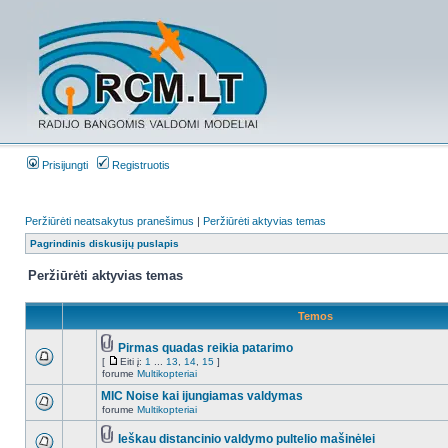
Prisijungti
Registruotis
Peržiūrėti neatsakytus pranešimus
|
Peržiūrėti aktyvias temas
Pagrindinis diskusijų puslapis
Peržiūrėti aktyvias temas
Temos
Pirmas quadas reikia patarimo
[
Eiti į:
1
...
13
,
14
,
15
]
forume
Multikopteriai
MIC Noise kai ijungiamas valdymas
forume
Multikopteriai
Ieškau distancinio valdymo pultelio mašinėlei