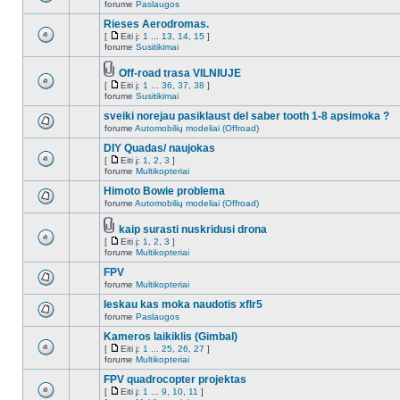
forume
Paslaugos
Rieses Aerodromas.
[
Eiti į:
1
...
13
,
14
,
15
]
forume
Susitikimai
Off-road trasa VILNIUJE
[
Eiti į:
1
...
36
,
37
,
38
]
forume
Susitikimai
sveiki norejau pasiklaust del saber tooth 1-8 apsimoka ?
forume
Automobilių modeliai (Offroad)
DIY Quadas/ naujokas
[
Eiti į:
1
,
2
,
3
]
forume
Multikopteriai
Himoto Bowie problema
forume
Automobilių modeliai (Offroad)
kaip surasti nuskridusi drona
[
Eiti į:
1
,
2
,
3
]
forume
Multikopteriai
FPV
forume
Multikopteriai
Ieskau kas moka naudotis xflr5
forume
Paslaugos
Kameros laikiklis (Gimbal)
[
Eiti į:
1
...
25
,
26
,
27
]
forume
Multikopteriai
FPV quadrocopter projektas
[
Eiti į:
1
...
9
,
10
,
11
]