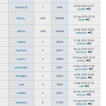
10 Bal 2018 16:47
Mantinis29
1
8440
sanifled
10 Lap 2019 20:10
Marius_
1681
699298
Aegis
18 Bir 2018 18:00
Mikšas
1459
444840
sidlauskis
17 Bir 2018 20:54
nafania
4
29226
sk8robo
30 Lie 2018 19:27
NmPower
0
34317
NmPower
19 Geg 2018 15:45
puuk1s
3
18666
puuk1s
13 Kov 2018 12:03
quickshifter
2
8447
quickshifter
10 Bir 2018 16:00
Remigijus
7
12922
Remigijus
14 Bir 2018 21:29
robit
0
8654
robit
03 Vas 2019 20:03
sanifled
5
11017
lenynas
15 Lap 2018 19:55
sidlauskis
8
47045
sidlauskis