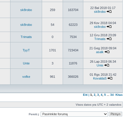
22 Bal 2018 01:17
sk8robo
259
163704
sk8robo
29 Kov 2018 04:04
sk8robo
54
62223
sk8robo
12 Gru 2018 23:09
Trimatis
0
7534
Trimatis
21 Geg 2018 09:04
TyyT
1701
723434
asalk
26 Lap 2019 06:34
Unte
3
11876
Unte
01 Rgs 2018 21:42
vofke
961
366026
KovaldaS
Eiti į
1
,
2
,
3
,
4
,
5
...
34
Kitas
Visos datos yra UTC + 2 valandos
Pereiti į: