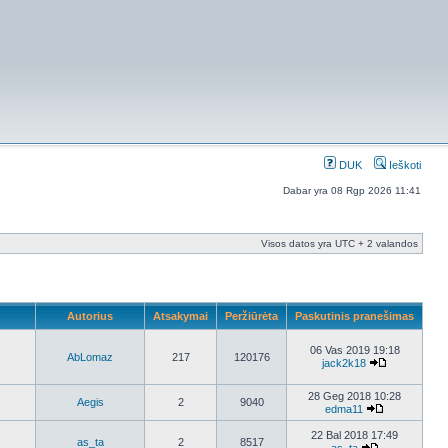
DUK
Ieškoti
Dabar yra 08 Rgp 2026 11:41
Visos datos yra UTC + 2 valandos
Autorius
Atsakymai
Peržiūrėta
Paskutinis pranešimas
06 Vas 2019 19:18
AbLomaz
217
120176
jack2k18
28 Geg 2018 10:28
Aegis
2
9040
edma11
22 Bal 2018 17:49
as_ta
2
8517