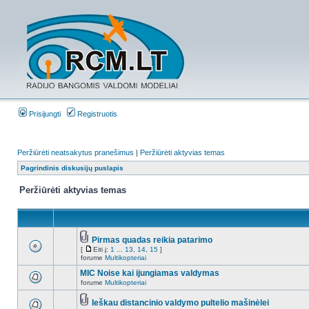
Prisijungti
Registruotis
Peržiūrėti neatsakytus pranešimus
|
Peržiūrėti aktyvias temas
Pagrindinis diskusijų puslapis
Peržiūrėti aktyvias temas
Pirmas quadas reikia patarimo
[
Eiti į:
1
...
13
,
14
,
15
]
forume
Multikopteriai
MIC Noise kai ijungiamas valdymas
forume
Multikopteriai
Ieškau distancinio valdymo pultelio mašinėlei