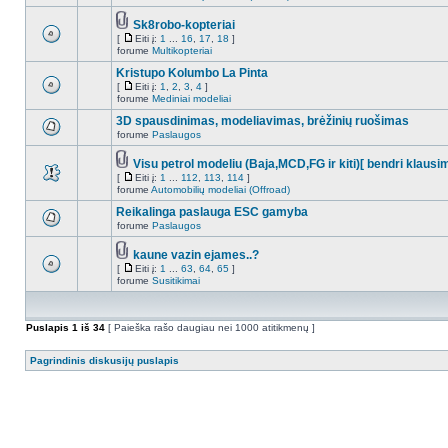
Sk8robo-kopteriai
[
Eiti į:
1
...
16
,
17
,
18
]
forume
Multikopteriai
Kristupo Kolumbo La Pinta
[
Eiti į:
1
,
2
,
3
,
4
]
forume
Mediniai modeliai
3D spausdinimas, modeliavimas, brėžinių ruošimas
forume
Paslaugos
Visu petrol modeliu (Baja,MCD,FG ir kiti)[ bendri klausi
[
Eiti į:
1
...
112
,
113
,
114
]
forume
Automobilių modeliai (Offroad)
Reikalinga paslauga ESC gamyba
forume
Paslaugos
kaune vazin ejames..?
[
Eiti į:
1
...
63
,
64
,
65
]
forume
Susitikimai
Puslapis
1
iš
34
[ Paieška rašo daugiau nei 1000 atitikmenų ]
Pagrindinis diskusijų puslapis