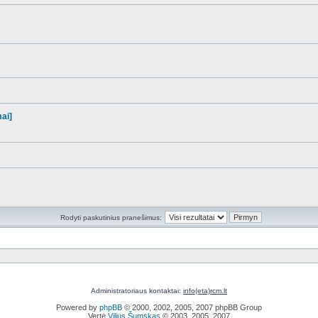
mai]
Rodyti paskutinius pranešimus:
Administratoriaus kontaktai:
info(eta)rcm.lt
Powered by
phpBB
© 2000, 2002, 2005, 2007 phpBB Group
Vertė
Vilius Šumskas
© 2003, 2005, 2007