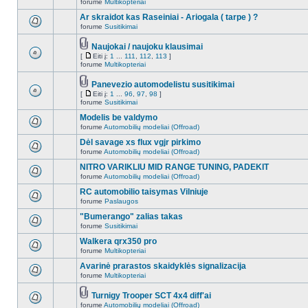
forume
Multikopteriai
Ar skraidot kas Raseiniai - Ariogala ( tarpe ) ?
forume
Susitikimai
Naujokai / naujoku klausimai
[
Eiti į:
1
...
111
,
112
,
113
]
forume
Multikopteriai
Panevezio automodelistu susitikimai
[
Eiti į:
1
...
96
,
97
,
98
]
forume
Susitikimai
Modelis be valdymo
forume
Automobilių modeliai (Offroad)
Dėl savage xs flux vgjr pirkimo
forume
Automobilių modeliai (Offroad)
NITRO VARIKLIU MID RANGE TUNING, PADEKIT
forume
Automobilių modeliai (Offroad)
RC automobilio taisymas Vilniuje
forume
Paslaugos
"Bumerango" zalias takas
forume
Susitikimai
Walkera qrx350 pro
forume
Multikopteriai
Avarinė prarastos skaidyklės signalizacija
forume
Multikopteriai
Turnigy Trooper SCT 4x4 diff'ai
forume
Automobilių modeliai (Offroad)