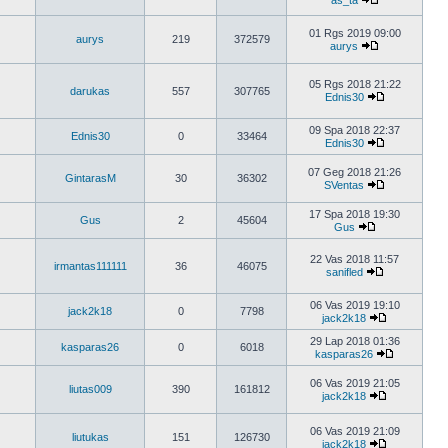
as_ta
01 Rgs 2019 09:00
aurys
219
372579
aurys
05 Rgs 2018 21:22
darukas
557
307765
Ednis30
09 Spa 2018 22:37
Ednis30
0
33464
Ednis30
07 Geg 2018 21:26
GintarasM
30
36302
SVentas
17 Spa 2018 19:30
Gus
2
45604
Gus
22 Vas 2018 11:57
irmantas111111
36
46075
sanifled
06 Vas 2019 19:10
jack2k18
0
7798
jack2k18
29 Lap 2018 01:36
kasparas26
0
6018
kasparas26
06 Vas 2019 21:05
liutas009
390
161812
jack2k18
06 Vas 2019 21:09
liutukas
151
126730
jack2k18