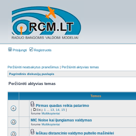
Prisijungti
Registruotis
Peržiūrėti neatsakytus pranešimus
|
Peržiūrėti aktyvias temas
Pagrindinis diskusijų puslapis
Peržiūrėti aktyvias temas
Temos
Pirmas quadas reikia patarimo
[
Eiti į:
1
...
13
,
14
,
15
]
forume
Multikopteriai
MIC Noise kai ijungiamas valdymas
forume
Multikopteriai
Ieškau distancinio valdymo pultelio mašinėlei