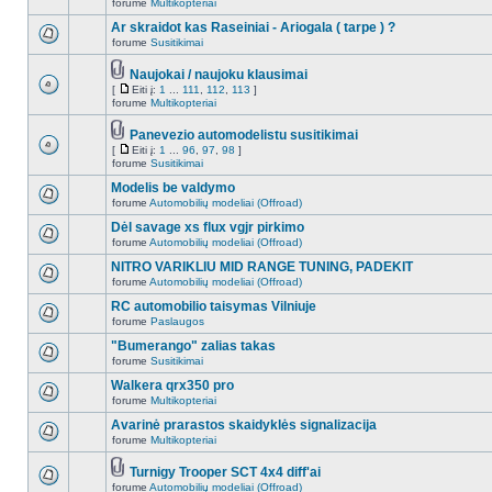
forume
Multikopteriai
Ar skraidot kas Raseiniai - Ariogala ( tarpe ) ?
forume
Susitikimai
Naujokai / naujoku klausimai
[
Eiti į:
1
...
111
,
112
,
113
]
forume
Multikopteriai
Panevezio automodelistu susitikimai
[
Eiti į:
1
...
96
,
97
,
98
]
forume
Susitikimai
Modelis be valdymo
forume
Automobilių modeliai (Offroad)
Dėl savage xs flux vgjr pirkimo
forume
Automobilių modeliai (Offroad)
NITRO VARIKLIU MID RANGE TUNING, PADEKIT
forume
Automobilių modeliai (Offroad)
RC automobilio taisymas Vilniuje
forume
Paslaugos
"Bumerango" zalias takas
forume
Susitikimai
Walkera qrx350 pro
forume
Multikopteriai
Avarinė prarastos skaidyklės signalizacija
forume
Multikopteriai
Turnigy Trooper SCT 4x4 diff'ai
forume
Automobilių modeliai (Offroad)