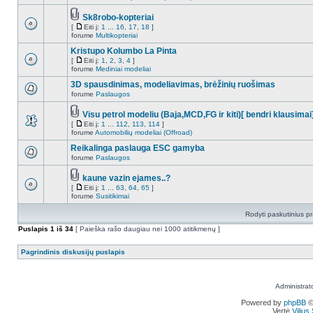
Sk8robo-kopteriai
[
Eiti į:
1
...
16
,
17
,
18
]
forume
Multikopteriai
Kristupo Kolumbo La Pinta
[
Eiti į:
1
,
2
,
3
,
4
]
forume
Mediniai modeliai
3D spausdinimas, modeliavimas, brėžinių ruošimas
forume
Paslaugos
Visu petrol modeliu (Baja,MCD,FG ir kiti)[ bendri klausimai
[
Eiti į:
1
...
112
,
113
,
114
]
forume
Automobilių modeliai (Offroad)
Reikalinga paslauga ESC gamyba
forume
Paslaugos
kaune vazin ejames..?
[
Eiti į:
1
...
63
,
64
,
65
]
forume
Susitikimai
Rodyti paskutinius p
Puslapis
1
iš
34
[ Paieška rašo daugiau nei 1000 atitikmenų ]
Pagrindinis diskusijų puslapis
Administrat
Powered by
phpBB
©
Vertė
Viliu