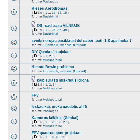
forume
Paslaugos
Rieses Aerodromas.
[
Eiti į:
1
...
13
,
14
,
15
]
forume
Susitikimai
Off-road trasa VILNIUJE
[
Eiti į:
1
...
36
,
37
,
38
]
forume
Susitikimai
sveiki norejau pasiklaust del saber tooth 1-8 apsimoka ?
forume
Automobilių modeliai (Offroad)
DIY Quadas/ naujokas
[
Eiti į:
1
,
2
,
3
]
forume
Multikopteriai
Himoto Bowie problema
forume
Automobilių modeliai (Offroad)
kaip surasti nuskridusi drona
[
Eiti į:
1
,
2
,
3
]
forume
Multikopteriai
FPV
forume
Multikopteriai
Ieskau kas moka naudotis xflr5
forume
Paslaugos
Kameros laikiklis (Gimbal)
[
Eiti į:
1
...
25
,
26
,
27
]
forume
Multikopteriai
FPV quadrocopter projektas
[
Eiti į:
1
...
9
,
10
,
11
]