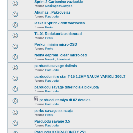
Sprint 2 Carbonine vaziuokle
forume
Medžiagos/Gamyba
Akumas , Pakrovejas
forume
Parduodu
ieskau Sprint 2 drift waziokles.
forume
Perku
TL-01 Reduktoriaus dantrati
forume
Perku
Perku : minim micro OSD
forume
Perku
Neina eeprom_clear micro osd
forume
Naujokų klausimai
parduodu savage dalimis
forume
Parduodu
parduodu nitro star T-15 1.2HP NAUJA VARIKLI 300LT
forume
Parduodu
parduodu savage diferinciala blokuota
forume
Parduodu
parduodu tamiya df 02 detales
forume
Parduodu
perku savage ss nauja
forume
Perku
Parduodu savage 3.5
forume
Parduodu
Parduodu HXDRAGONFLY 251