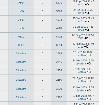
21 Rgp 2009 12:45
.mf1k
0
6376
.mf1k
24 Bir 2011 21:35
.mf1k
0
5009
.mf1k
25 Vas 2009 22:43
.mf1k
0
4974
.mf1k
31 Lie 2010 17:41
.mf1k
0
4768
.mf1k
05 Geg 2016 22:51
0321
0
5412
0321
30 Rgp 2016 17:05
0321
0
6214
0321
12 Bir 2009 15:39
13calibra
0
2883
13calibra
24 Vas 2008 16:34
13calibra
0
2746
13calibra
27 Bal 2009 14:16
13calibra
0
2753
13calibra
21 Rgp 2010 12:09
13calibra
0
2150
13calibra
12 Vas 2009 17:25
13calibra
0
3230
13calibra
07 Lap 2008 21:37
13calibra
0
2292
13calibra
12 Rgp 2008 18:20