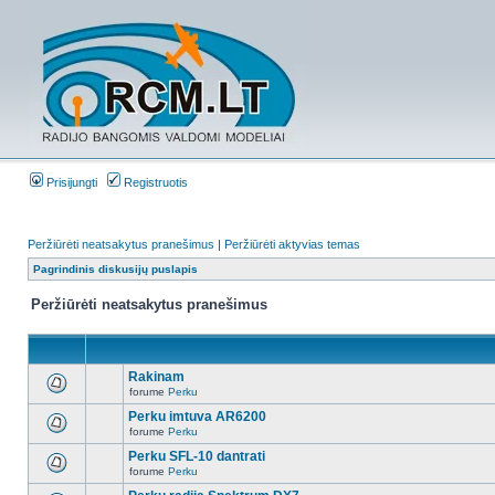
Prisijungti
Registruotis
Peržiūrėti neatsakytus pranešimus
|
Peržiūrėti aktyvias temas
Pagrindinis diskusijų puslapis
Peržiūrėti neatsakytus pranešimus
Rakinam
forume
Perku
Perku imtuva AR6200
forume
Perku
Perku SFL-10 dantrati
forume
Perku