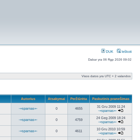
DUK
Ieškoti
Dabar yra 06 Rgp 2026 09:02
Visos datos yra UTC + 2 valandos
Autorius
Atsakymai
Peržiūrėta
Paskutinis pranešimas
31 Gru 2009 11:24
-=sparnas=-
0
4655
-=sparnas=-
24 Geg 2009 18:24
-=sparnas=-
0
4759
-=sparnas=-
10 Gru 2010 10:59
-=sparnas=-
0
4611
-=sparnas=-