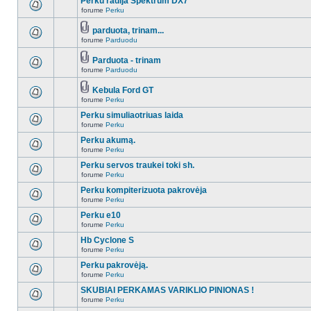
Perku radija Spektrum DX7
forume
Perku
parduota, trinam...
forume
Parduodu
Parduota - trinam
forume
Parduodu
Kebula Ford GT
forume
Perku
Perku simuliaotriuas laida
forume
Perku
Perku akumą.
forume
Perku
Perku servos traukei toki sh.
forume
Perku
Perku kompiterizuota pakrovėja
forume
Perku
Perku e10
forume
Perku
Hb Cyclone S
forume
Perku
Perku pakrovėją.
forume
Perku
SKUBIAI PERKAMAS VARIKLIO PINIONAS !
forume
Perku