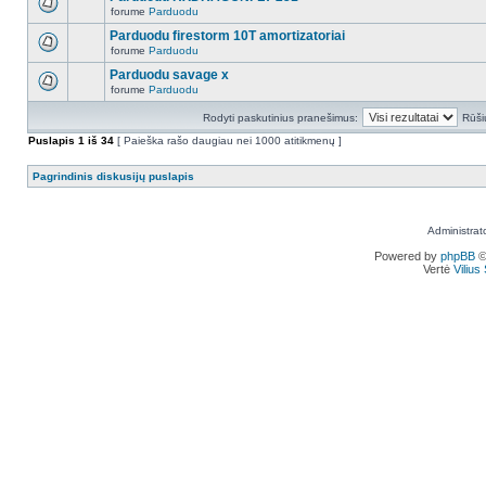
forume
Parduodu
Parduodu firestorm 10T amortizatoriai
forume
Parduodu
Parduodu savage x
forume
Parduodu
Rodyti paskutinius pranešimus:
Rūši
Puslapis
1
iš
34
[ Paieška rašo daugiau nei 1000 atitikmenų ]
Pagrindinis diskusijų puslapis
Administrat
Powered by
phpBB
©
Vertė
Viliu