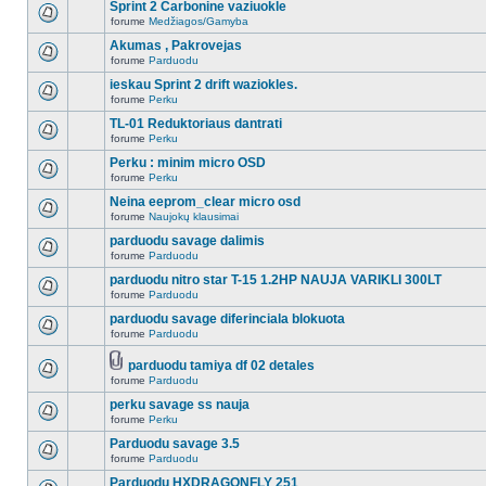
Sprint 2 Carbonine vaziuokle
forume
Medžiagos/Gamyba
Akumas , Pakrovejas
forume
Parduodu
ieskau Sprint 2 drift waziokles.
forume
Perku
TL-01 Reduktoriaus dantrati
forume
Perku
Perku : minim micro OSD
forume
Perku
Neina eeprom_clear micro osd
forume
Naujokų klausimai
parduodu savage dalimis
forume
Parduodu
parduodu nitro star T-15 1.2HP NAUJA VARIKLI 300LT
forume
Parduodu
parduodu savage diferinciala blokuota
forume
Parduodu
parduodu tamiya df 02 detales
forume
Parduodu
perku savage ss nauja
forume
Perku
Parduodu savage 3.5
forume
Parduodu
Parduodu HXDRAGONFLY 251