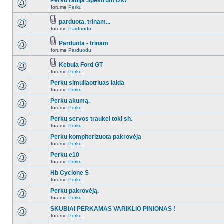
Perku radija Spektrum DX7
forume
Perku
parduota, trinam...
forume
Parduodu
Parduota - trinam
forume
Parduodu
Kebula Ford GT
forume
Perku
Perku simuliaotriuas laida
forume
Perku
Perku akumą.
forume
Perku
Perku servos traukei toki sh.
forume
Perku
Perku kompiterizuota pakrovėja
forume
Perku
Perku e10
forume
Perku
Hb Cyclone S
forume
Perku
Perku pakrovėją.
forume
Perku
SKUBIAI PERKAMAS VARIKLIO PINIONAS !
forume
Perku