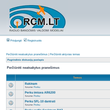
Prisijungti
Registruotis
Peržiūrėti neatsakytus pranešimus
|
Peržiūrėti aktyvias temas
Pagrindinis diskusijų puslapis
Peržiūrėti neatsakytus pranešimus
Temos
Rakinam
forume
Perku
Perku imtuva AR6200
forume
Perku
Perku SFL-10 dantrati
forume
Perku