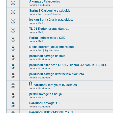
Akumas , Pakrovejas
forume
Parduodu
Sprint 2 Carbonine vaziuokle
forume
Medžiagos/Gamyba
ieskau Sprint 2 drift waziokles.
forume
Perku
TL-01 Reduktoriaus dantrati
forume
Perku
Perku : minim micro OSD
forume
Perku
Neina eeprom_clear micro osd
forume
Naujokų klausimai
parduodu savage dalimis
forume
Parduodu
parduodu nitro star T-15 1.2HP NAUJA VARIKLI 300LT
forume
Parduodu
parduodu savage diferinciala blokuota
forume
Parduodu
parduodu tamiya df 02 detales
forume
Parduodu
perku savage ss nauja
forume
Perku
Parduodu savage 3.5
forume
Parduodu
Parduodu HXDRAGONFLY 251