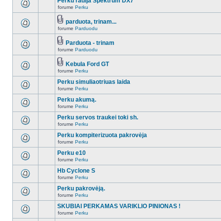
Perku radija Spektrum DX7
forume
Perku
parduota, trinam...
forume
Parduodu
Parduota - trinam
forume
Parduodu
Kebula Ford GT
forume
Perku
Perku simuliaotriuas laida
forume
Perku
Perku akumą.
forume
Perku
Perku servos traukei toki sh.
forume
Perku
Perku kompiterizuota pakrovėja
forume
Perku
Perku e10
forume
Perku
Hb Cyclone S
forume
Perku
Perku pakrovėją.
forume
Perku
SKUBIAI PERKAMAS VARIKLIO PINIONAS !
forume
Perku