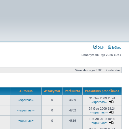
DUK
Ieškoti
Dabar yra 06 Rgp 2026 11:51
Visos datos yra UTC + 2 valandos
Autorius
Atsakymai
Peržiūrėta
Paskutinis pranešimas
31 Gru 2009 11:24
-=sparnas=-
0
4659
-=sparnas=-
24 Geg 2009 18:24
-=sparnas=-
0
4762
-=sparnas=-
10 Gru 2010 10:59
-=sparnas=-
0
4616
-=sparnas=-