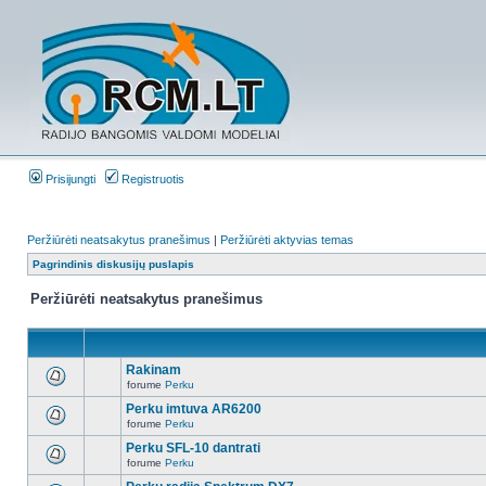
Prisijungti
Registruotis
Peržiūrėti neatsakytus pranešimus
|
Peržiūrėti aktyvias temas
Pagrindinis diskusijų puslapis
Peržiūrėti neatsakytus pranešimus
Rakinam
forume
Perku
Perku imtuva AR6200
forume
Perku
Perku SFL-10 dantrati
forume
Perku