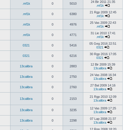
24 Bir 2011 21:35
.mf1k
0
5010
.mf1k
21 Rgp 2009 12:45
.mf1k
0
6380
.mf1k
25 Vas 2009 22:43
.mf1k
0
4976
.mf1k
31 Lie 2010 17:41
.mf1k
0
4771
.mf1k
05 Geg 2016 22:51
0321
0
5416
0321
30 Rgp 2016 17:05
0321
0
6216
0321
12 Bir 2009 15:39
13calibra
0
2883
13calibra
24 Vas 2008 16:34
13calibra
0
2750
13calibra
27 Bal 2009 14:16
13calibra
0
2760
13calibra
21 Rgp 2010 12:09
13calibra
0
2153
13calibra
12 Vas 2009 17:25
13calibra
0
3235
13calibra
07 Lap 2008 21:37
13calibra
0
2298
13calibra
12 Rgp 2008 18:20