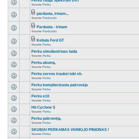
Perku radija Spektrum DX7
forume
Perku
parduota, trinam...
forume
Parduodu
Parduota - trinam
forume
Parduodu
Kebula Ford GT
forume
Perku
Perku simuliaotriuas laida
forume
Perku
Perku akumą.
forume
Perku
Perku servos traukei toki sh.
forume
Perku
Perku kompiterizuota pakrovėja
forume
Perku
Perku e10
forume
Perku
Hb Cyclone S
forume
Perku
Perku pakrovėją.
forume
Perku
SKUBIAI PERKAMAS VARIKLIO PINIONAS !
forume
Perku