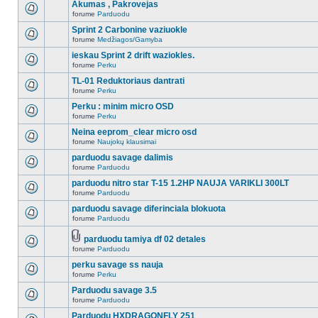
Akumas , Pakrovejas
forume
Parduodu
Sprint 2 Carbonine vaziuokle
forume
Medžiagos/Gamyba
ieskau Sprint 2 drift waziokles.
forume
Perku
TL-01 Reduktoriaus dantrati
forume
Perku
Perku : minim micro OSD
forume
Perku
Neina eeprom_clear micro osd
forume
Naujokų klausimai
parduodu savage dalimis
forume
Parduodu
parduodu nitro star T-15 1.2HP NAUJA VARIKLI 300LT
forume
Parduodu
parduodu savage diferinciala blokuota
forume
Parduodu
parduodu tamiya df 02 detales
forume
Parduodu
perku savage ss nauja
forume
Perku
Parduodu savage 3.5
forume
Parduodu
Parduodu HXDRAGONFLY 251