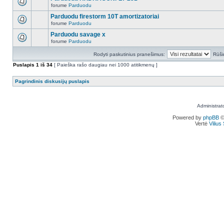
forume
Parduodu
Parduodu firestorm 10T amortizatoriai
forume
Parduodu
Parduodu savage x
forume
Parduodu
Rodyti paskutinius pranešimus:
Rūši
Puslapis
1
iš
34
[ Paieška rašo daugiau nei 1000 atitikmenų ]
Pagrindinis diskusijų puslapis
Administrat
Powered by
phpBB
©
Vertė
Viliu