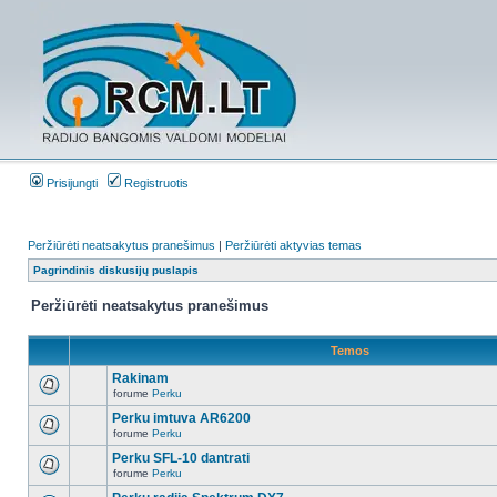
Prisijungti
Registruotis
Peržiūrėti neatsakytus pranešimus
|
Peržiūrėti aktyvias temas
Pagrindinis diskusijų puslapis
Peržiūrėti neatsakytus pranešimus
Temos
Rakinam
forume
Perku
Perku imtuva AR6200
forume
Perku
Perku SFL-10 dantrati
forume
Perku