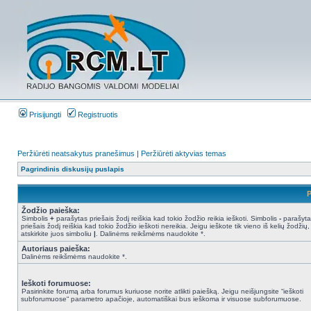
Prisijungti
Registruotis
Peržiūrėti neatsakytus pranešimus
|
Peržiūrėti aktyvias temas
Pagrindinis diskusijų puslapis
P
Žodžio paieška:
Simbolis
+
parašytas priešais žodį reiškia kad tokio žodžio reikia ieškoti. Simbolis
-
parašyta
priešais žodį reiškia kad tokio žodžio ieškoti nereikia. Jeigu ieškote tik vieno iš kelių žodžių,
atskirkite juos simboliu
|
. Dalinėms reikšmėms naudokite *.
Autoriaus paieška:
Dalinėms reikšmėms naudokite *.
Ieškoti forumuose:
Pasirinkite forumą arba forumus kuriuose norite atlikti paiešką. Jeigu neišjungsite “ieškoti
subforumuose“ parametro apačioje, automatiškai bus ieškoma ir visuose subforumuose.