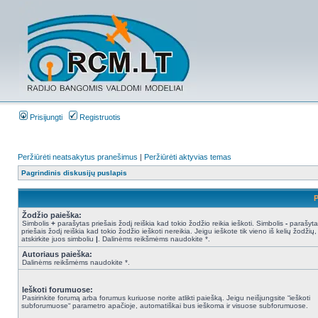
Prisijungti
Registruotis
Peržiūrėti neatsakytus pranešimus
|
Peržiūrėti aktyvias temas
Pagrindinis diskusijų puslapis
P
Žodžio paieška:
Simbolis
+
parašytas priešais žodį reiškia kad tokio žodžio reikia ieškoti. Simbolis
-
parašyta
priešais žodį reiškia kad tokio žodžio ieškoti nereikia. Jeigu ieškote tik vieno iš kelių žodžių,
atskirkite juos simboliu
|
. Dalinėms reikšmėms naudokite *.
Autoriaus paieška:
Dalinėms reikšmėms naudokite *.
Ieškoti forumuose:
Pasirinkite forumą arba forumus kuriuose norite atlikti paiešką. Jeigu neišjungsite “ieškoti
subforumuose“ parametro apačioje, automatiškai bus ieškoma ir visuose subforumuose.