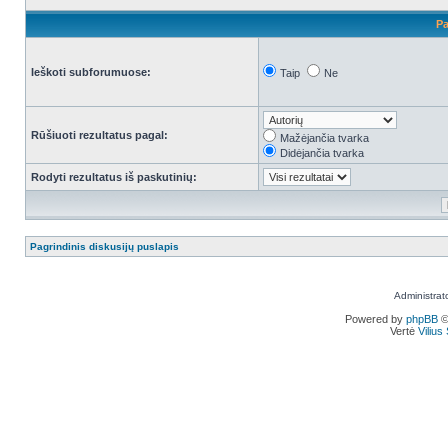
Pa
Ieškoti subforumuose:
Taip
Ne
Rūšiuoti rezultatus pagal:
Mažėjančia tvarka
Didėjančia tvarka
Rodyti rezultatus iš paskutinių:
Pagrindinis diskusijų puslapis
Administrat
Powered by
phpBB
©
Vertė
Viliu