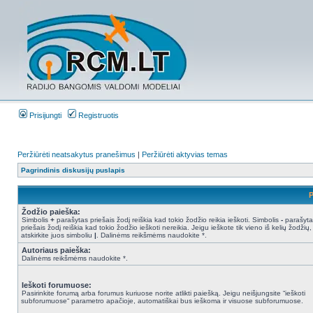
Prisijungti
Registruotis
Peržiūrėti neatsakytus pranešimus
|
Peržiūrėti aktyvias temas
Pagrindinis diskusijų puslapis
P
Žodžio paieška:
Simbolis
+
parašytas priešais žodį reiškia kad tokio žodžio reikia ieškoti. Simbolis
-
parašyta
priešais žodį reiškia kad tokio žodžio ieškoti nereikia. Jeigu ieškote tik vieno iš kelių žodžių,
atskirkite juos simboliu
|
. Dalinėms reikšmėms naudokite *.
Autoriaus paieška:
Dalinėms reikšmėms naudokite *.
Ieškoti forumuose:
Pasirinkite forumą arba forumus kuriuose norite atlikti paiešką. Jeigu neišjungsite “ieškoti
subforumuose“ parametro apačioje, automatiškai bus ieškoma ir visuose subforumuose.