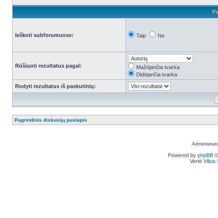
Pa
Ieškoti subforumuose:
Taip
Ne
Rūšiuoti rezultatus pagal:
Mažėjančia tvarka
Didėjančia tvarka
Rodyti rezultatus iš paskutinių:
Pagrindinis diskusijų puslapis
Administrat
Powered by
phpBB
©
Vertė
Viliu