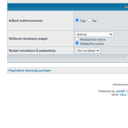
Pa
Ieškoti subforumuose:
Taip
Ne
Rūšiuoti rezultatus pagal:
Mažėjančia tvarka
Didėjančia tvarka
Rodyti rezultatus iš paskutinių:
Pagrindinis diskusijų puslapis
Administrat
Powered by
phpBB
©
Vertė
Viliu