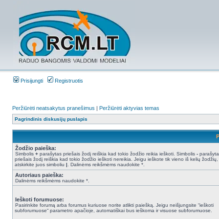
Prisijungti
Registruotis
Peržiūrėti neatsakytus pranešimus
|
Peržiūrėti aktyvias temas
Pagrindinis diskusijų puslapis
P
Žodžio paieška:
Simbolis
+
parašytas priešais žodį reiškia kad tokio žodžio reikia ieškoti. Simbolis
-
parašyta
priešais žodį reiškia kad tokio žodžio ieškoti nereikia. Jeigu ieškote tik vieno iš kelių žodžių,
atskirkite juos simboliu
|
. Dalinėms reikšmėms naudokite *.
Autoriaus paieška:
Dalinėms reikšmėms naudokite *.
Ieškoti forumuose:
Pasirinkite forumą arba forumus kuriuose norite atlikti paiešką. Jeigu neišjungsite “ieškoti
subforumuose“ parametro apačioje, automatiškai bus ieškoma ir visuose subforumuose.