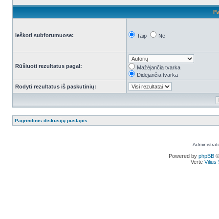
Pa
Ieškoti subforumuose:
Taip
Ne
Rūšiuoti rezultatus pagal:
Mažėjančia tvarka
Didėjančia tvarka
Rodyti rezultatus iš paskutinių:
Pagrindinis diskusijų puslapis
Administrat
Powered by
phpBB
©
Vertė
Viliu