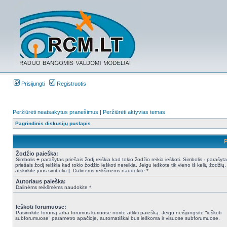
Prisijungti
Registruotis
Peržiūrėti neatsakytus pranešimus
|
Peržiūrėti aktyvias temas
Pagrindinis diskusijų puslapis
P
Žodžio paieška:
Simbolis
+
parašytas priešais žodį reiškia kad tokio žodžio reikia ieškoti. Simbolis
-
parašyta
priešais žodį reiškia kad tokio žodžio ieškoti nereikia. Jeigu ieškote tik vieno iš kelių žodžių,
atskirkite juos simboliu
|
. Dalinėms reikšmėms naudokite *.
Autoriaus paieška:
Dalinėms reikšmėms naudokite *.
Ieškoti forumuose:
Pasirinkite forumą arba forumus kuriuose norite atlikti paiešką. Jeigu neišjungsite “ieškoti
subforumuose“ parametro apačioje, automatiškai bus ieškoma ir visuose subforumuose.