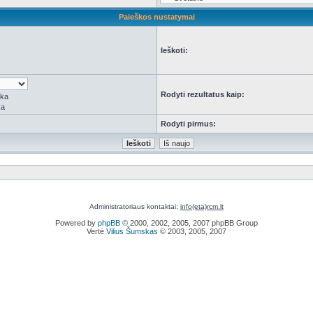
Paieškos nustatymai
Ieškoti:
Rodyti rezultatus kaip:
rka
ka
Rodyti pirmus:
Administratoriaus kontaktai:
info(eta)rcm.lt
Powered by
phpBB
© 2000, 2002, 2005, 2007 phpBB Group
Vertė
Vilius Šumskas
© 2003, 2005, 2007