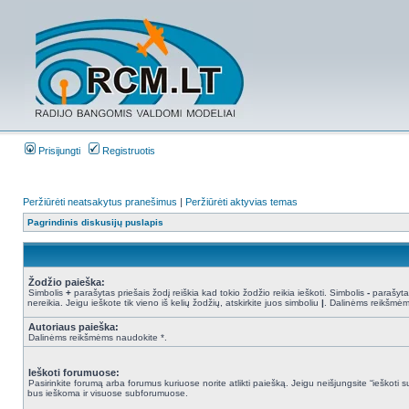
Prisijungti
Registruotis
Peržiūrėti neatsakytus pranešimus
|
Peržiūrėti aktyvias temas
Pagrindinis diskusijų puslapis
Žodžio paieška:
Simbolis
+
parašytas priešais žodį reiškia kad tokio žodžio reikia ieškoti. Simbolis
-
parašytas
nereikia. Jeigu ieškote tik vieno iš kelių žodžių, atskirkite juos simboliu
|
. Dalinėms reikšmėm
Autoriaus paieška:
Dalinėms reikšmėms naudokite *.
Ieškoti forumuose:
Pasirinkite forumą arba forumus kuriuose norite atlikti paiešką. Jeigu neišjungsite “ieškot
bus ieškoma ir visuose subforumuose.