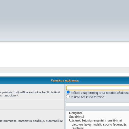
Paieškos užklausa
 priešais žodį reiškia kad tokio žodžio ieškoti
Ieškoti visų terminų arba naudoti užklaus
s naudokite *.
Ieškoti bet kurio termino
i subforumuose“ parametro apačioje, automatiškai