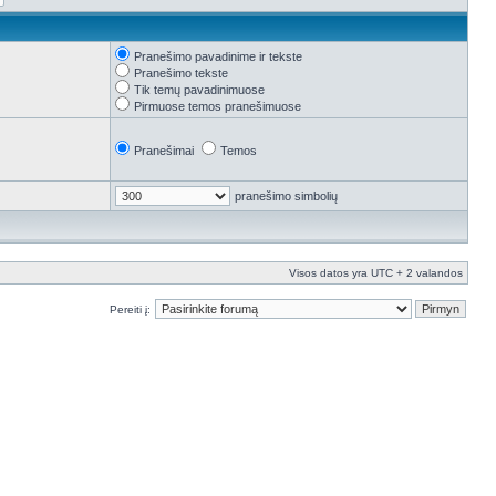
Pranešimo pavadinime ir tekste
Pranešimo tekste
Tik temų pavadinimuose
Pirmuose temos pranešimuose
Pranešimai
Temos
pranešimo simbolių
Visos datos yra UTC + 2 valandos
Pereiti į: