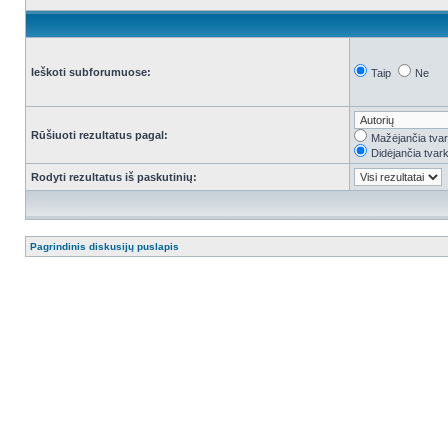
Ieškoti subforumuose:
Taip
Ne
Rūšiuoti rezultatus pagal:
Mažėjančia tva
Didėjančia tvar
Rodyti rezultatus iš paskutinių:
Pagrindinis diskusijų puslapis