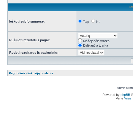
Pa
Ieškoti subforumuose:
Taip
Ne
Rūšiuoti rezultatus pagal:
Mažėjančia tvarka
Didėjančia tvarka
Rodyti rezultatus iš paskutinių:
Pagrindinis diskusijų puslapis
Administrat
Powered by
phpBB
©
Vertė
Viliu