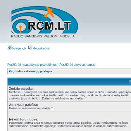
Prisijungti
Registruotis
Peržiūrėti neatsakytus pranešimus
|
Peržiūrėti aktyvias temas
Pagrindinis diskusijų puslapis
P
Žodžio paieška:
Simbolis
+
parašytas priešais žodį reiškia kad tokio žodžio reikia ieškoti. Simbolis
-
parašyta
priešais žodį reiškia kad tokio žodžio ieškoti nereikia. Jeigu ieškote tik vieno iš kelių žodžių,
atskirkite juos simboliu
|
. Dalinėms reikšmėms naudokite *.
Autoriaus paieška:
Dalinėms reikšmėms naudokite *.
Ieškoti forumuose:
Pasirinkite forumą arba forumus kuriuose norite atlikti paiešką. Jeigu neišjungsite “ieškoti
subforumuose“ parametro apačioje, automatiškai bus ieškoma ir visuose subforumuose.