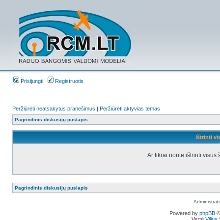
Prisijungti
Registruotis
Peržiūrėti neatsakytus pranešimus
|
Peržiūrėti aktyvias temas
Pagrindinis diskusijų puslapis
Ištrinti v
Ar tikrai norite ištrinti vis
Pagrindinis diskusijų puslapis
Administrat
Powered by
phpBB
©
Vertė
Viliu