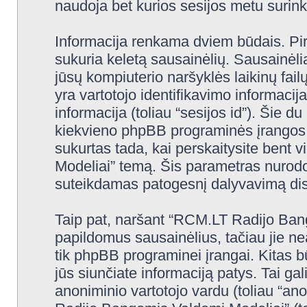
naudoja bet kurios sesijos metu surinkt
Informacija renkama dviem būdais. Pi
sukuria keletą sausainėlių. Sausainėliai 
jūsų kompiuterio naršyklės laikinų fa
yra vartotojo identifikavimo informacija
informacija (toliau “sesijos id”). Šie d
kiekvieno phpBB programinės įrangos 
sukurtas tada, kai perskaitysite ben
Modeliai” temą. Šis parametras nurodo,
suteikdamas patogesnį dalyvavimą dis
Taip pat, naršant “RCM.LT Radijo Ban
papildomus sausainėlius, tačiau jie n
tik phpBB programinei įrangai. Kitas 
jūs siunčiate informaciją patys. Tai g
anoniminio vartotojo vardu (toliau “an