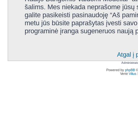
šalims. Mes niekada neprašome jūsų s
galite pasikeisti pasinaudoję “Aš pam
metu jūs būsite paprašytas įvesti savo 
programinė įranga sugeneruos naują pr
Atgal į 
Administrat
Powered by
phpBB
©
Vertė
Viliu