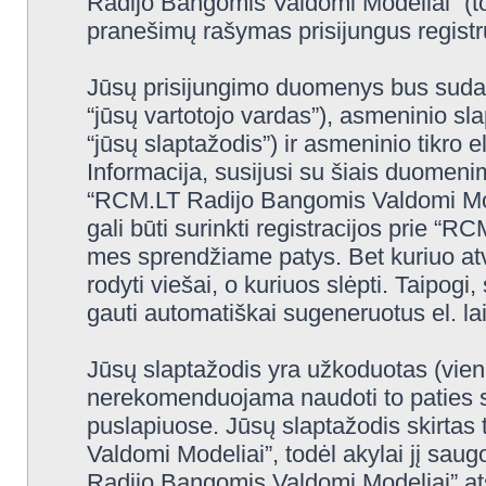
Radijo Bangomis Valdomi Modeliai” (to
pranešimų rašymas prisijungus registru
Jūsų prisijungimo duomenys bus sudaryt
“jūsų vartotojo vardas”), asmeninio slap
“jūsų slaptažodis”) ir asmeninio tikro e
Informacija, susijusi su šiais duomeni
“RCM.LT Radijo Bangomis Valdomi Mode
gali būti surinkti registracijos prie 
mes sprendžiame patys. Bet kuriuo atve
rodyti viešai, o kuriuos slėpti. Taipogi
gauti automatiškai sugeneruotus el. l
Jūsų slaptažodis yra užkoduotas (vien
nerekomenduojama naudoti to paties sl
puslapiuose. Jūsų slaptažodis skirtas
Valdomi Modeliai”, todėl akylai jį saug
Radijo Bangomis Valdomi Modeliai” at