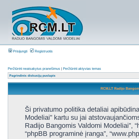
Prisijungti
Registruotis
Peržiūrėti neatsakytus pranešimus
|
Peržiūrėti aktyvias temas
Pagrindinis diskusijų puslapis
RCM.LT Radijo Bangomis
Ši privatumo politika detaliai apibūd
Modeliai” kartu su jai atstovaujančio
Radijo Bangomis Valdomi Modeliai”, “htt
“phpBB programinė įranga”, “www.ph