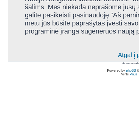
šalims. Mes niekada neprašome jūsų s
galite pasikeisti pasinaudoję “Aš pam
metu jūs būsite paprašytas įvesti savo 
programinė įranga sugeneruos naują pr
Atgal į 
Administrat
Powered by
phpBB
©
Vertė
Viliu