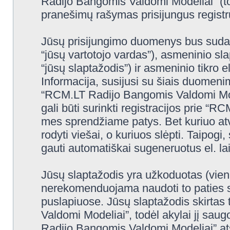
Radijo Bangomis Valdomi Modeliai” (to
pranešimų rašymas prisijungus registru
Jūsų prisijungimo duomenys bus sudaryt
“jūsų vartotojo vardas”), asmeninio slap
“jūsų slaptažodis”) ir asmeninio tikro e
Informacija, susijusi su šiais duomeni
“RCM.LT Radijo Bangomis Valdomi Mode
gali būti surinkti registracijos prie 
mes sprendžiame patys. Bet kuriuo atve
rodyti viešai, o kuriuos slėpti. Taipogi
gauti automatiškai sugeneruotus el. l
Jūsų slaptažodis yra užkoduotas (vien
nerekomenduojama naudoti to paties sl
puslapiuose. Jūsų slaptažodis skirtas
Valdomi Modeliai”, todėl akylai jį saug
Radijo Bangomis Valdomi Modeliai” at