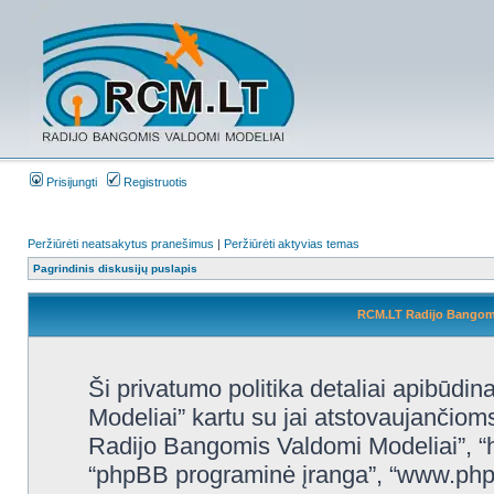
Prisijungti
Registruotis
Peržiūrėti neatsakytus pranešimus
|
Peržiūrėti aktyvias temas
Pagrindinis diskusijų puslapis
RCM.LT Radijo Bangomis
Ši privatumo politika detaliai apibūd
Modeliai” kartu su jai atstovaujančio
Radijo Bangomis Valdomi Modeliai”, “htt
“phpBB programinė įranga”, “www.ph