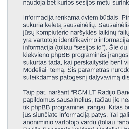
naudoja bet kurios sesijos metu surinkt
Informacija renkama dviem būdais. Pi
sukuria keletą sausainėlių. Sausainėliai 
jūsų kompiuterio naršyklės laikinų fa
yra vartotojo identifikavimo informacija
informacija (toliau “sesijos id”). Šie d
kiekvieno phpBB programinės įrangos 
sukurtas tada, kai perskaitysite ben
Modeliai” temą. Šis parametras nurodo,
suteikdamas patogesnį dalyvavimą dis
Taip pat, naršant “RCM.LT Radijo Ban
papildomus sausainėlius, tačiau jie n
tik phpBB programinei įrangai. Kitas 
jūs siunčiate informaciją patys. Tai g
anoniminio vartotojo vardu (toliau “an