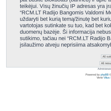
teikėjui. Visų žinučių IP adresas yra 
“RCM.LT Radijo Bangomis Valdomi Modelia
uždaryti bet kurią temą/žinutę bet kuri
vartotojas sutinkate su tuo, kad bet k
duomenų bazėje. Ši informacija nebus
sutikimo, tačiau nei “RCM.LT Radijo 
įsilaužimo atveju neprisiima atsakom
Administrat
Powered by
phpBB
©
Vertė
Viliu