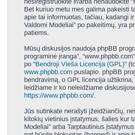
nesiregistruokite ir/arba nenaudokite
Bet kuriuo metu mes galima pakeisti t
apie tai informuotas, tačiau, kadangi
Valdomi Modeliai” po pakeitimų, yra prot
patiems.
Mūsų diskusijos naudoja phpBB programi
programinė įranga”, “www.phpbb.com”
po “
Bendroji Vieša Licencija (GPL)
” (
www.phpbb.com
puslapio. phpBB progr
bendravimą, o GPL licencija užtikrina,
leidžiame ir ko neleidžiame diskusijos
https://www.phpbb.com/
.
Jūs sutinkate nerašyti įžeidžiančių, ne
kitokių vietinius įstatymus, šalies k
Modeliai” arba Tarptautinius Įstatymus
pat būsite blokuotas (banned) ir apie 