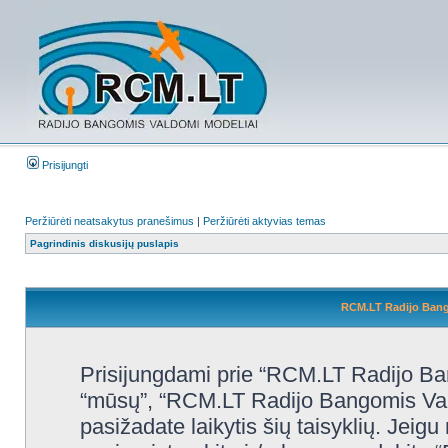
Prisijungti
Peržiūrėti neatsakytus pranešimus
|
Peržiūrėti aktyvias temas
Pagrindinis diskusijų puslapis
RCM.LT Radijo Bango
Prisijungdami prie “RCM.LT Radijo Ban
“mūsų”, “RCM.LT Radijo Bangomis Valdo
pasižadate laikytis šių taisyklių. Jeigu 