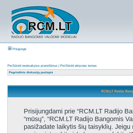
Prisijungti
Peržiūrėti neatsakytus pranešimus
|
Peržiūrėti aktyvias temas
Pagrindinis diskusijų puslapis
RCM.LT Radijo Bango
Prisijungdami prie “RCM.LT Radijo Ban
“mūsų”, “RCM.LT Radijo Bangomis Valdo
pasižadate laikytis šių taisyklių. Jeigu 