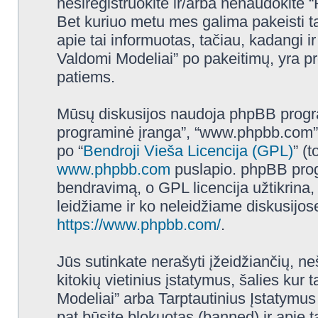
nesiregistruokite ir/arba nenaudokite
Bet kuriuo metu mes galima pakeisti t
apie tai informuotas, tačiau, kadangi
Valdomi Modeliai” po pakeitimų, yra prot
patiems.
Mūsų diskusijos naudoja phpBB programi
programinė įranga”, “www.phpbb.com”
po “
Bendroji Vieša Licencija (GPL)
” (
www.phpbb.com
puslapio. phpBB progr
bendravimą, o GPL licencija užtikrina,
leidžiame ir ko neleidžiame diskusijos
https://www.phpbb.com/
.
Jūs sutinkate nerašyti įžeidžiančių, ne
kitokių vietinius įstatymus, šalies k
Modeliai” arba Tarptautinius Įstatymus
pat būsite blokuotas (banned) ir apie 