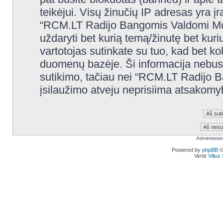
teikėjui. Visų žinučių IP adresas yra 
“RCM.LT Radijo Bangomis Valdomi Modelia
uždaryti bet kurią temą/žinutę bet kuri
vartotojas sutinkate su tuo, kad bet k
duomenų bazėje. Ši informacija nebus
sutikimo, tačiau nei “RCM.LT Radijo 
įsilaužimo atveju neprisiima atsakom
Administrat
Powered by
phpBB
©
Vertė
Viliu