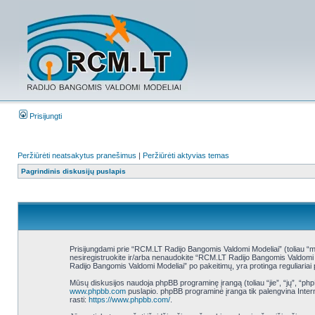
Prisijungti
Peržiūrėti neatsakytus pranešimus
|
Peržiūrėti aktyvias temas
Pagrindinis diskusijų puslapis
Prisijungdami prie “RCM.LT Radijo Bangomis Valdomi Modeliai” (toliau “mes
nesiregistruokite ir/arba nenaudokite “RCM.LT Radijo Bangomis Valdomi Mo
Radijo Bangomis Valdomi Modeliai” po pakeitimų, yra protinga reguliariai p
Mūsų diskusijos naudoja phpBB programinę įrangą (toliau “jie”, “jų”, “
www.phpbb.com
puslapio. phpBB programinė įranga tik palengvina Interne
rasti:
https://www.phpbb.com/
.