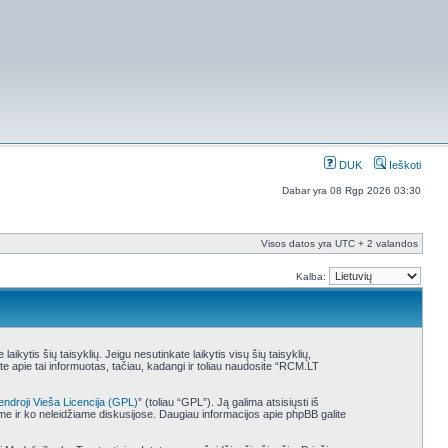
DUK
Ieškoti
Dabar yra 08 Rgp 2026 03:30
Visos datos yra UTC + 2 valandos
Kalba:
ytis šių taisyklių. Jeigu nesutinkate laikytis visų šių taisyklių,
 apie tai informuotas, tačiau, kadangi ir toliau naudosite “RCM.LT
endroji Vieša Licencija (GPL)
” (toliau “GPL”). Ją galima atsisiųsti iš
ame ir ko neleidžiame diskusijose. Daugiau informacijos apie phpBB galite