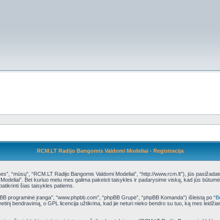
RCM.LT Radijo Bangomis Valdomi Modeliai - Registracija
”, “mūsų”, “RCM.LT Radijo Bangomis Valdomi Modeliai”, “http://www.rcm.lt”), jūs pasižadate laik
deliai”. Bet kuriuo metu mes galima pakeisti taisykles ir padarysime viską, kad jūs būtumėte
atikrinti šias taisykles patiems.
phpBB programinė įranga”, “www.phpbb.com”, “phpBB Grupė”, “phpBB Komanda”) išleistą po “
B
tinį bendravimą, o GPL licencija užtikrina, kad jie neturi nieko bendro su tuo, ką mes leidži