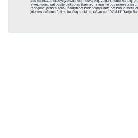
Jūs sutinkate nerašyti įžeidžiančių, nešvankių, vulgarių, šmeižiančių, gr
atveju tuojau pat būsite blokuotas (banned) ir apie tai bus pranešta jūsų
redaguoti, perkelti arba uždaryti bet kurią temą/žinutę bet kuriuo metu j
jokioms trečioms šalims be jūsų sutikimo, tačiau nei “RCM.LT Radijo Ba