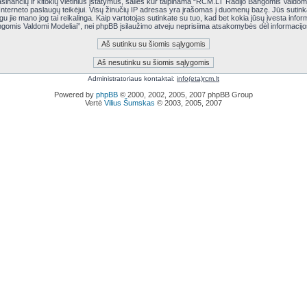
asinančių ir kitokių vietinius įstatymus, šalies kur talpinama “RCM.LT Radijo Bangomis Valdom
 Interneto paslaugų teikėjui. Visų žinučių IP adresas yra įrašomas į duomenų bazę. Jūs sutinka
eigu jie mano jog tai reikalinga. Kaip vartotojas sutinkate su tuo, kad bet kokia jūsų įvesta i
ngomis Valdomi Modeliai”, nei phpBB įsilaužimo atveju neprisiima atsakomybės dėl informaci
Administratoriaus kontaktai:
info(eta)rcm.lt
Powered by
phpBB
© 2000, 2002, 2005, 2007 phpBB Group
Vertė
Vilius Šumskas
© 2003, 2005, 2007