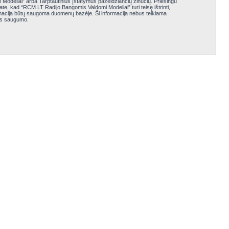
i Modeliai” arba Tarptautinius Įstatymus pažeidžiančių žinučių. Priešingu
te, kad “RCM.LT Radijo Bangomis Valdomi Modeliai” turi teisę ištrinti,
nformacija būtų saugoma duomenų bazėje. Ši informacija nebus teikiama
jos saugumo.