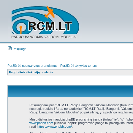
Prisijungti
Peržiūrėti neatsakytus pranešimus
|
Peržiūrėti aktyvias temas
Pagrindinis diskusijų puslapis
Prisijungdami prie “RCM.LT Radijo Bangomis Valdomi Modeliai” (toliau “mes
nesiregistruokite ir/arba nenaudokite “RCM.LT Radijo Bangomis Valdomi Mo
Radijo Bangomis Valdomi Modeliai” po pakeitimų, yra protinga reguliariai p
Mūsų diskusijos naudoja phpBB programinę įrangą (toliau “jie”, “jų”, “
www.phpbb.com
puslapio. phpBB programinė įranga tik palengvina Interne
rasti:
https://www.phpbb.com/
.