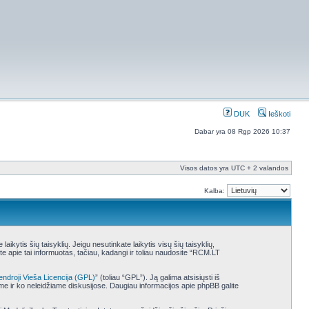
DUK
Ieškoti
Dabar yra 08 Rgp 2026 10:37
Visos datos yra UTC + 2 valandos
Kalba:
ytis šių taisyklių. Jeigu nesutinkate laikytis visų šių taisyklių,
 apie tai informuotas, tačiau, kadangi ir toliau naudosite “RCM.LT
endroji Vieša Licencija (GPL)
” (toliau “GPL”). Ją galima atsisiųsti iš
ame ir ko neleidžiame diskusijose. Daugiau informacijos apie phpBB galite