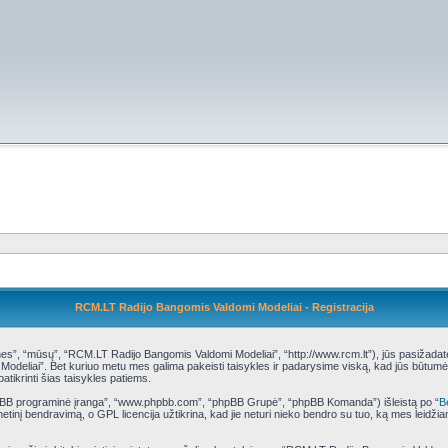
RCM.LT Radijo Bangomis Valdomi Modeliai - Registracija
”, “mūsų”, “RCM.LT Radijo Bangomis Valdomi Modeliai”, “http://www.rcm.lt”), jūs pasižadate laik
deliai”. Bet kuriuo metu mes galima pakeisti taisykles ir padarysime viską, kad jūs būtumėte
atikrinti šias taisykles patiems.
phpBB programinė įranga”, “www.phpbb.com”, “phpBB Grupė”, “phpBB Komanda”) išleistą po “
B
tinį bendravimą, o GPL licencija užtikrina, kad jie neturi nieko bendro su tuo, ką mes leidži