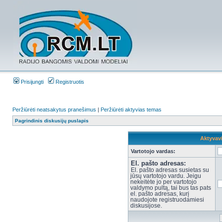
Prisijungti
Registruotis
Peržiūrėti neatsakytus pranešimus
|
Peržiūrėti aktyvias temas
Pagrindinis diskusijų puslapis
Aktyvav
Vartotojo vardas:
El. pašto adresas:
El. pašto adresas susietas su
jūsų vartotojo vardu. Jeigu
nekeitėte jo per vartotojo
valdymo pultą, tai bus tas pats
el. pašto adresas, kurį
naudojote registruodamiesi
diskusijose.